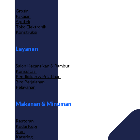
Grosir
Pakaian
Apotek
Toko Elektronik
Konstruksi
Layanan
Salon Kecantikan & Rambut
Konsultasi
Pendidikan & Pelatihan
Biro Perjalanan
Pelayanan
Makanan & Minuman
Restoran
Kedai Kopi
Stan
Katering