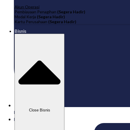
Akun Operasi
Pembiayaan Penagihan
(Segera Hadir)
Modal Kerja
(Segera Hadir)
Kartu Perusahaan
(Segera Hadir)
Bisnis
Close Bisnis
Published:
22/09/2025
Labamu