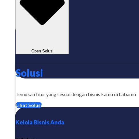
Open Solusi
Solusi
Temukan fitur yang sesuai dengan bisnis kamu di Labamu
Lihat Solusi
Kelola Bisnis Anda