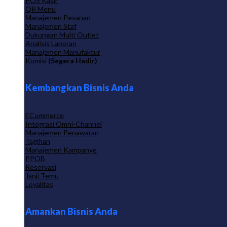
POS Kasir
QR Menu
Manajemen Pesanan
Manajemen Staf
Dukungan Multi Outlet
Analisis Laporan
Manajemen Manufaktur
Komisi
(Segera Hadir)
Kembangkan Bisnis Anda
ECommerce
Integrasi Omni-Channel
Manajemen Penawaran
Tagihan
Manajemen Kampanye
PPOB
Reservasi
Janji Temu
Loyalitas
Amankan Bisnis Anda