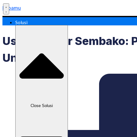
Labamu
Solusi
Usaha Grosir Sembako: 
Untung
Close Solusi