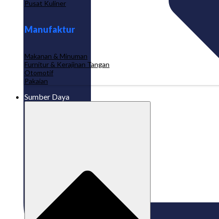
Pusat Kuliner
Manufaktur
Makanan & Minuman
Furnitur & Kerajinan Tangan
Otomotif
Pakaian
Sumber Daya