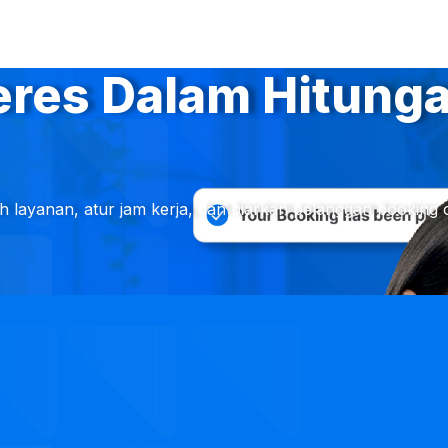
eres Dalam Hitunga
pilih layanan, atur jam kerja, dan biarkan pelanggan book