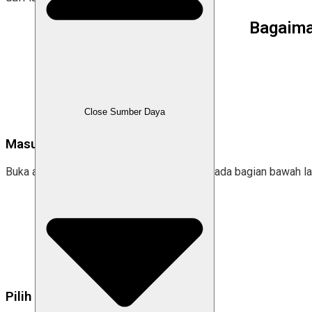
Bagaima
Close Sumber Daya
Masuk ke menu “Kelola.”
Buka aplikasi Labamu dan pilih tab Kelola pada bagian bawah la
Pilih fitur “Pelanggan.”