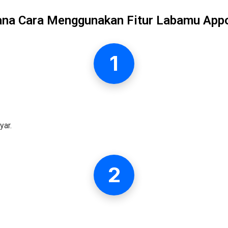
na Cara Menggunakan Fitur Labamu App
1
yar.
2