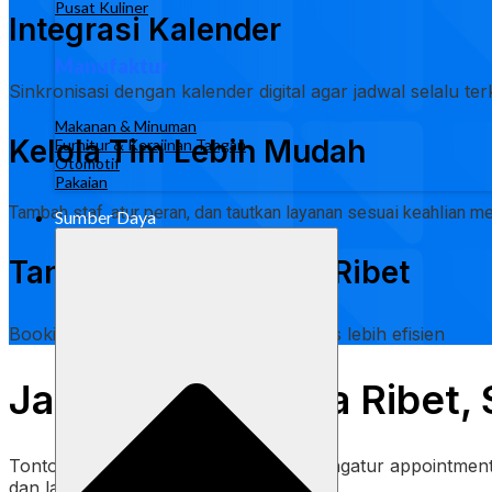
Pusat Kuliner
Integrasi Kalender
Manufaktur
Sinkronisasi dengan kalender digital agar jadwal selalu ter
Makanan & Minuman
Kelola Tim Lebih Mudah
Furnitur & Kerajinan Tangan
Otomotif
Pakaian
Tambah staf, atur peran, dan tautkan layanan sesuai keahlian
Sumber Daya
Tanpa Antrian, Tanpa Ribet
Booking rapi, pelanggan nyaman, bisnis lebih efisien
Janji Online Tanpa Ribet
Tonton cara mudah menerima dan mengatur appointment on
dan langsung bisa dipakai!