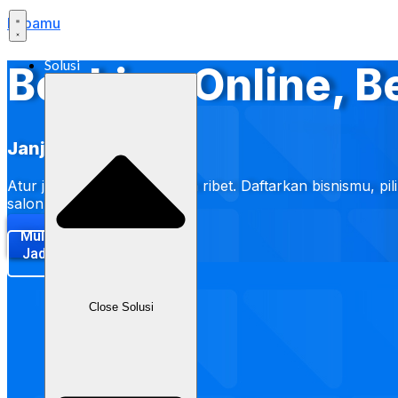
Labamu
Solusi
Booking Online, B
Janji Temu
Atur jadwal & booking tanpa ribet. Daftarkan bisnismu, 
salon hingga klinik.
Mulai Sekarang
Jadwalkan Demo
Close Solusi