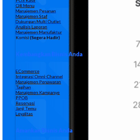
POS Kasir
QR Menu
Manajemen Pesanan
Manajemen Staf
Dukungan Multi Outlet
Analisis Laporan
Manajemen Manufaktur
Komisi
(Segera Hadir)
Kembangkan Bisnis Anda
ECommerce
Integrasi Omni-Channel
Manajemen Penawaran
Tagihan
Manajemen Kampanye
PPOB
Reservasi
Janji Temu
Loyalitas
Amankan Bisnis Anda