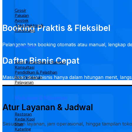
Grosir
Pakaian
Apotek
Toko Elektronik
Booking Praktis & Fleksibel
Konstruksi
Pelanggan bisa booking otomatis atau manual, lengkap d
Layanan
Daftar Bisnis Cepat
Salon Kecantikan & Rambut
Konsultasi
Pendidikan & Pelatihan
Masukkan detail bisnis hanya dalam hitungan menit, langsu
Biro Perjalanan
Pelayanan
Makanan & Minuman
Atur Layanan & Jadwal
Restoran
Kedai Kopi
Sesuaikan layanan, jam operasional, hingga tampilan tok
Stan
Katering