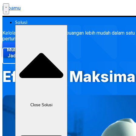
Labamu
Solusi
Kelola proyek, anggaran, dan keuangan lebih mudah dalam sa
pertumbuhan bisnis konstruksi.
Mulai Sekarang
Jadwalkan Demo
Efisiensi Maksima
Close Solusi