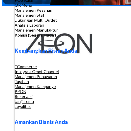
POS Kasir
QR Menu
Manajemen Pesanan
Manajemen Staf
Dukungan Multi Outlet
Analisis Laporan
Manajemen Manufaktur
Komisi
(Segera Hadir)
Kembangkan Bisnis Anda
ECommerce
Integrasi Omni-Channel
Manajemen Penawaran
Tagihan
Manajemen Kampanye
PPOB
Reservasi
Janji Temu
Loyalitas
Amankan Bisnis Anda