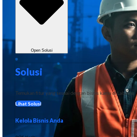
Open Solusi
Solusi
Temukan fitur yang sesuai dengan bisnis kamu di Labamu
Lihat Solusi
Kelola Bisnis Anda