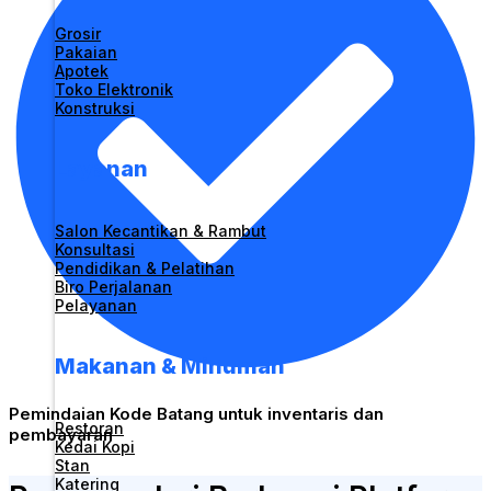
Grosir
Pakaian
Apotek
Toko Elektronik
Konstruksi
Layanan
Salon Kecantikan & Rambut
Konsultasi
Pendidikan & Pelatihan
Biro Perjalanan
Pelayanan
Makanan & Minuman
Pemindaian Kode Batang untuk inventaris dan
Restoran
pembayaran
Kedai Kopi
Stan
Katering