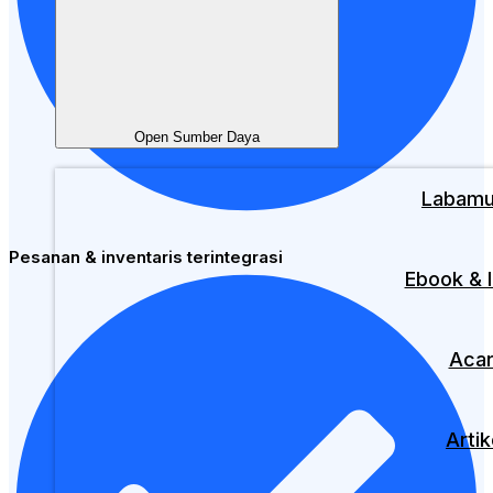
Open Sumber Daya
Labam
Pesanan & inventaris terintegrasi
Ebook & I
Aca
Artik