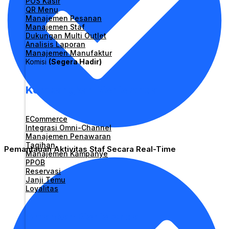
POS Kasir
QR Menu
Manajemen Pesanan
Manajemen Staf
Dukungan Multi Outlet
Analisis Laporan
Manajemen Manufaktur
Komisi
(Segera Hadir)
Kembangkan Bisnis Anda
ECommerce
Integrasi Omni-Channel
Manajemen Penawaran
Tagihan
Pemantauan Aktivitas Staf Secara Real-Time
Manajemen Kampanye
PPOB
Reservasi
Janji Temu
Loyalitas
Amankan Bisnis Anda