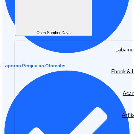
Open Sumber Daya
Labam
Laporan Penjualan Otomatis
Ebook & I
Acar
Artik