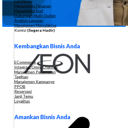
QR Menu
Manajemen Pesanan
Manajemen Staf
Dukungan Multi Outlet
Analisis Laporan
Manajemen Manufaktur
Komisi
(Segera Hadir)
Kembangkan Bisnis Anda
ECommerce
Integrasi Omni-Channel
Manajemen Penawaran
Tagihan
Manajemen Kampanye
PPOB
Reservasi
Janji Temu
Loyalitas
Amankan Bisnis Anda