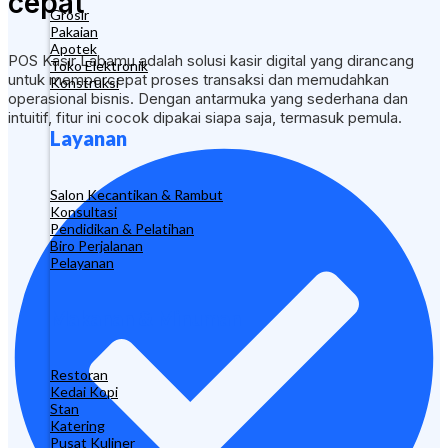
cepat
Grosir
Pakaian
Apotek
POS Kasir Labamu adalah solusi kasir digital yang dirancang
Toko Elektronik
untuk mempercepat proses transaksi dan memudahkan
Konstruksi
operasional bisnis. Dengan antarmuka yang sederhana dan
intuitif, fitur ini cocok dipakai siapa saja, termasuk pemula.
Layanan
Salon Kecantikan & Rambut
Konsultasi
Pendidikan & Pelatihan
Biro Perjalanan
Pelayanan
Makanan & Minuman
Restoran
Kedai Kopi
Stan
Katering
Pusat Kuliner