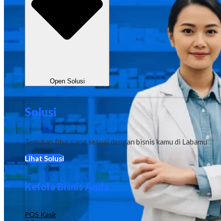
Open Solusi
Solusi
Temukan fitur yang sesuai dengan bisnis kamu di Labamu
Lihat Solusi
Kelola Bisnis Anda
POS Kasir