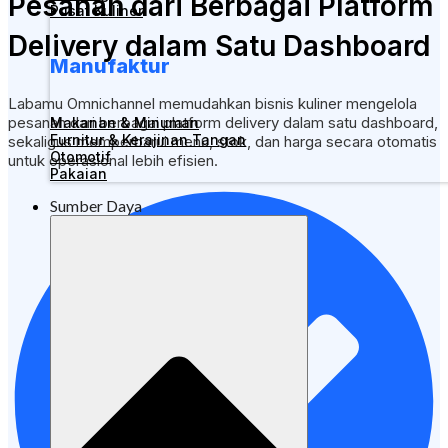
Pesanan dari Berbagai Platform
Pusat Kuliner
Delivery dalam Satu Dashboard
Manufaktur
Labamu Omnichannel memudahkan bisnis kuliner mengelola
pesanan dari berbagai platform delivery dalam satu dashboard,
Makanan & Minuman
Furnitur & Kerajinan Tangan
sekaligus memperbarui menu, stok, dan harga secara otomatis
Otomotif
untuk operasional lebih efisien.
Pakaian
Sumber Daya