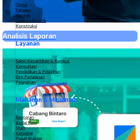
Grosir
Pakaian
Apotek
Toko Elektronik
Konstruksi
Analisis Laporan
Layanan
Salon Kecantikan & Rambut
Konsultasi
Pendidikan & Pelatihan
Biro Perjalanan
Pelayanan
Makanan & Minuman
Restoran
Kedai Kopi
Stan
Katering
Pusat Kuliner