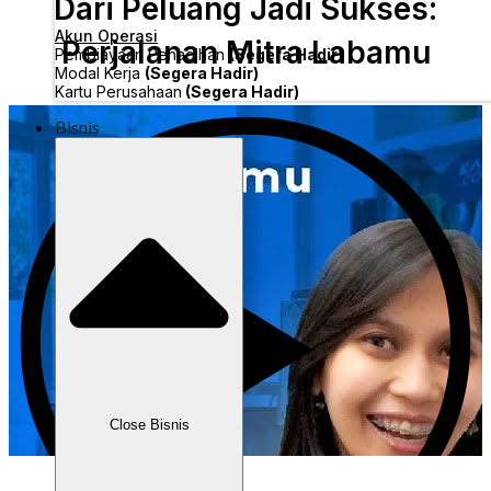
Dari Peluang Jadi Sukses:
Akun Operasi
Perjalanan Mitra Labamu
Pembiayaan Penagihan
(Segera Hadir)
Modal Kerja
(Segera Hadir)
Kartu Perusahaan
(Segera Hadir)
Bisnis
Close Bisnis