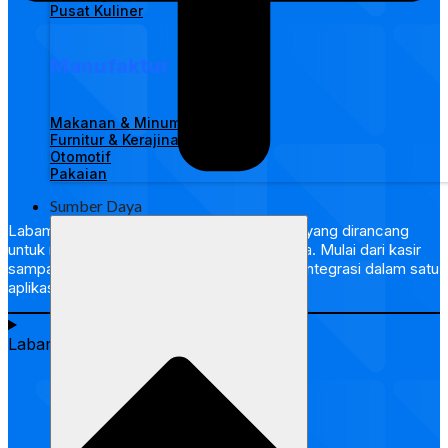
Pusat Kuliner
Manufaktur
Makanan & Minuman
Furnitur & Kerajinan Tangan
Otomotif
Pakaian
Sumber Daya
Labamu merupakan solusi bisnis serba ada yang dirancang
untuk mendorong pertumbuhan setiap usaha. Mulai dari kasir
sampai pengelolaan bahan baku, semua terintegrasi dalam satu
aplikasi.
Labamu cocok untuk siapa?