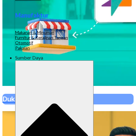
Manufaktur
Makanan & Minuman
Furnitur & Kerajinan Tangan
Otomotif
Pakaian
Sumber Daya
Dukungan Multi Outlet