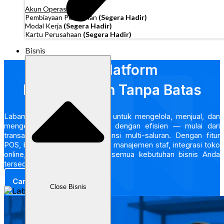
Akun Operasi
Pembiayaan Penagihan
(Segera Hadir)
Modal Kerja
(Segera Hadir)
Kartu Perusahaan
(Segera Hadir)
Bisnis
Satu Platform
Pertumbuhan Tanpa Batas
Labamu adalah solusi terpadu untuk mengelola, menjual, dan
mengembangkan bisnis Anda dengan efisien — mulai dari
transaksi harian hingga ekspansi multi-saluran. Dengan fitur
POS, bundel produk, menu QR, manajemen staf, integrasi toko
online, dan analitik real-time, semua kebutuhan bisnis Anda
tersedia dalam satu sistem.
Cari tahu lebih lanjut
Close Bisnis