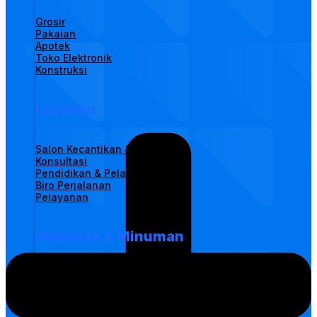
Grosir
Pakaian
Apotek
Toko Elektronik
Konstruksi
Layanan
Salon Kecantikan & Rambut
Konsultasi
Pendidikan & Pelatihan
Biro Perjalanan
Pelayanan
Makanan & Minuman
Restoran
Kedai Kopi
Stan
Katering