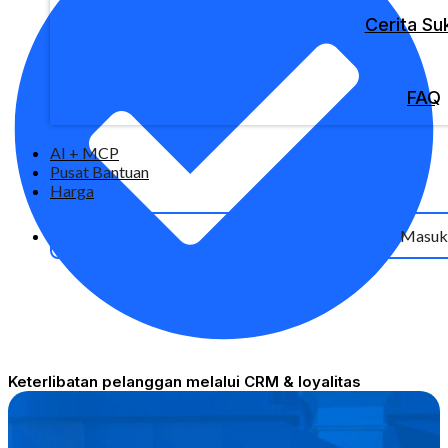
Cerita Su
FAQ
AI + MCP
Pusat Bantuan
Harga
Masuk
Keterlibatan pelanggan melalui CRM & loyalitas