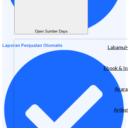
Open Sumber Daya
Laporan Penjualan Otomatis
Labamu
Ebook & In
Acara
Artike