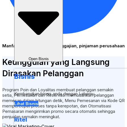
Manfaat Staf Terpadu - penggajian, pinjaman perusahaan
Open Bisnis
Keunggulan yang Langsung
Dirasakan Pelanggan
Bisnis
Program Poin dan Loyalitas
membuat pelanggan semakin
Kembangkan bisnis anda dengan Labamu
setia,
Pemesanan dan Reservasi
memudahkan pelanggan
memesan dalam hitungan detik,
Menu Pemesanan via Kode QR
Lihat Bisnis
mempercepat proses tanpa kerepotan, dan
Otomatisasi
Pemasaran
mengirimkan promo secara otomatis sehingga
penjualan semakin meningkat.
Ritel