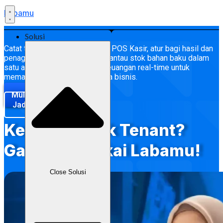
Labamu
Solusi
Catat transaksi otomatis lewat POS Kasir, atur bagi hasil dan
penagihan antar tenant, serta pantau stok bahan baku dalam
satu aplikasi. Akses laporan keuangan real-time untuk
memantau omzet dan performa bisnis.
Mulai Sekarang
Jadwalkan Demo
Kelola Banyak Tenant?
Gampang Pakai Labamu!
Close Solusi