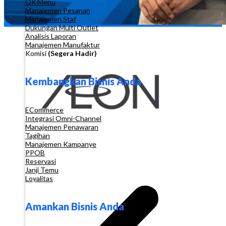
QR Menu
Manajemen Pesanan
Manajemen Staf
Dukungan Multi Outlet
Analisis Laporan
Manajemen Manufaktur
Komisi
(Segera Hadir)
Kembangkan Bisnis Anda
ECommerce
Integrasi Omni-Channel
Manajemen Penawaran
Tagihan
Manajemen Kampanye
PPOB
Reservasi
Janji Temu
Loyalitas
Amankan Bisnis Anda