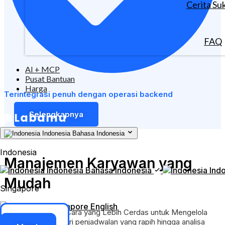
Cerita Su
FAQ
AI + MCP
Pusat Bantuan
Harga
Terintegrasi penuh dengan operasi backend
Selengkapnya
Indonesia
Bahasa Indonesia
Indonesia
Manajemen Karyawan yang
Indonesia
Bahasa Indonesia
Ind
Mudah
Singapore
Singapore
English
Memperkenalkan Cara yang Lebih Cerdas untuk Mengelola
Akses ERP
Tim Anda. Mulai dari penjadwalan yang rapih hingga analisa