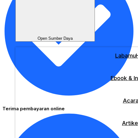
Open Sumber Daya
Labamu
Ebook & In
Acar
Terima pembayaran online
Artike