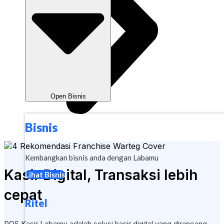
Open Bisnis
Bisnis
Kembangkan bisnis anda dengan Labamu
Kasir Digital, Transaksi lebih
Lihat Bisnis
cepat
Ritel
POS Kasir Labamu adalah solusi kasir digital yang dirancang