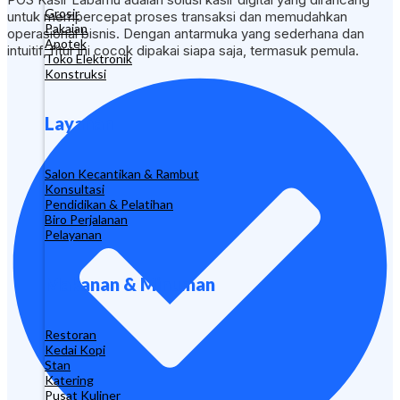
Grosir
untuk mempercepat proses transaksi dan memudahkan
Pakaian
operasional bisnis. Dengan antarmuka yang sederhana dan
Apotek
intuitif, fitur ini cocok dipakai siapa saja, termasuk pemula.
Toko Elektronik
Konstruksi
Layanan
Salon Kecantikan & Rambut
Konsultasi
Pendidikan & Pelatihan
Biro Perjalanan
Pelayanan
Makanan & Minuman
Restoran
Kedai Kopi
Stan
Katering
Pusat Kuliner