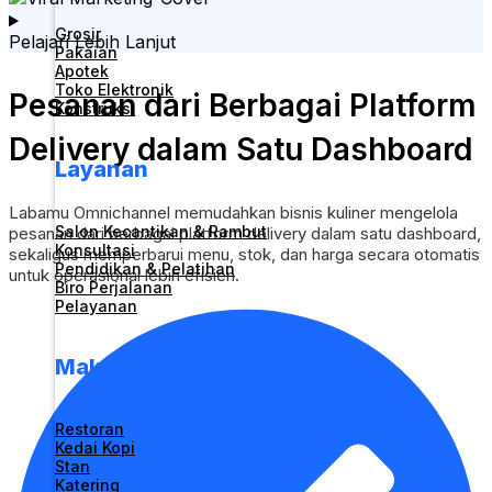
Grosir
Pelajari Lebih Lanjut
Pakaian
Apotek
Toko Elektronik
Pesanan dari Berbagai Platform
Konstruksi
Delivery dalam Satu Dashboard
Layanan
Labamu Omnichannel memudahkan bisnis kuliner mengelola
Salon Kecantikan & Rambut
pesanan dari berbagai platform delivery dalam satu dashboard,
Konsultasi
sekaligus memperbarui menu, stok, dan harga secara otomatis
Pendidikan & Pelatihan
untuk operasional lebih efisien.
Biro Perjalanan
Pelayanan
Makanan & Minuman
Restoran
Kedai Kopi
Stan
Katering