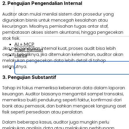
2. Pengujian Pengendalian Internal
Auditor akan mulai menilai sistem dan prosedur yang
digunakan bisnis untuk mencegah kesalahan atau
kecurangan. Misalnya, pemisahan tugas antar staf,
pembatasan akses sistem akuntansi, hingga pengecekan
stok fisik.
AI + MCP
Jika pengendalian internal kuat, proses audit bisa lebih
Pusat Bantuan
cepat. Sebaliknya, jika ditemukan kelemahan, auditor akan
Harga
melakukan pengecekan data lebih detail di tahap
selanjutnya.
3. Pengujian Substantif
Tahap ini fokus memeriksa kebenaran data dalam laporan
keuangan. Auditor biasanya mengambil sampel transaksi,
memeriksa bukti pendukung seperti faktur, konfirmasi dari
bank atau pemasok, dan bahkan mengecek langsung aset
fisik seperti persediaan atau peralatan.
Dalam beberapa kasus, auditor juga mungkin perlu
melakukan analisis data atau melakukan perhitungan