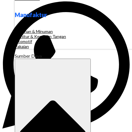
Manufaktur
Makanan & Minuman
Furnitur & Kerajinan Tangan
Otomotif
Pakaian
Sumber Daya