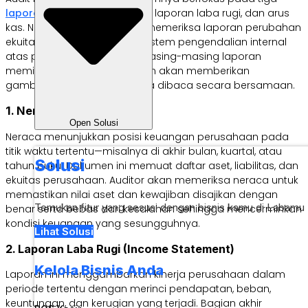
laporan utama
, yakni neraca, laporan laba rugi, dan arus
kas. Namun, beberapa juga memeriksa laporan perubahan
ekuitas, sekaligus meninjau sistem pengendalian internal
atas pelaporan keuangan. Masing-masing laporan
memiliki fungsi spesifik, namun akan memberikan
gambaran paling lengkap jika dibaca secara bersamaan.
1. Neraca (Balance Sheet)
Open Solusi
Neraca menunjukkan posisi keuangan perusahaan pada
titik waktu tertentu—misalnya di akhir bulan, kuartal, atau
Solusi
tahun buku. Dokumen ini memuat daftar aset, liabilitas, dan
ekuitas perusahaan. Auditor akan memeriksa neraca untuk
memastikan nilai aset dan kewajiban disajikan dengan
Temukan fitur yang sesuai dengan bisnis kamu di Labamu
benar serta bebas dari kesalahan sehingga mencerminkan
kondisi keuangan yang sesungguhnya.
Lihat Solusi
2. Laporan Laba Rugi (Income Statement)
Kelola Bisnis Anda
Laporan ini menggambarkan kinerja perusahaan dalam
periode tertentu dengan merinci pendapatan, beban,
keuntungan, dan kerugian yang terjadi. Bagian akhir