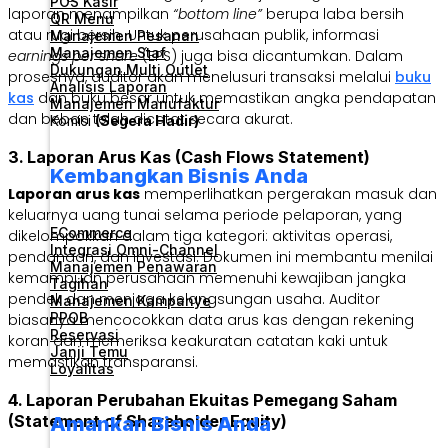
POS Kasir
laporan menampilkan
“bottom line”
berupa laba bersih
QR Menu
atau rugi bersih. Untuk perusahaan publik, informasi
Manajemen Pesanan
Manajemen Staf
earnings per share
(EPS) juga bisa dicantumkan. Dalam
Dukungan Multi Outlet
prosesnya, auditor akan menelusuri transaksi melalui
buku
Analisis Laporan
kas
dan buku besar untuk memastikan angka pendapatan
Manajemen Manufaktur
dan beban telah dicatat secara akurat.
Komisi
(Segera Hadir)
3. Laporan Arus Kas (Cash Flows Statement)
Kembangkan Bisnis Anda
Laporan arus kas
memperlihatkan pergerakan masuk dan
keluarnya uang tunai selama periode pelaporan, yang
ECommerce
dikelompokkan dalam tiga kategori: aktivitas operasi,
Integrasi Omni-Channel
pendanaan, dan investasi. Dokumen ini membantu menilai
Manajemen Penawaran
kemampuan perusahaan memenuhi kewajiban jangka
Tagihan
pendek dan menjaga kelangsungan usaha. Auditor
Manajemen Kampanye
PPOB
biasanya mencocokkan data arus kas dengan rekening
Reservasi
koran dan memeriksa keakuratan catatan kaki untuk
Janji Temu
memastikan transparansi.
Loyalitas
4. Laporan Perubahan Ekuitas Pemegang Saham
(Statement of Shareholder Equity)
Amankan Bisnis Anda