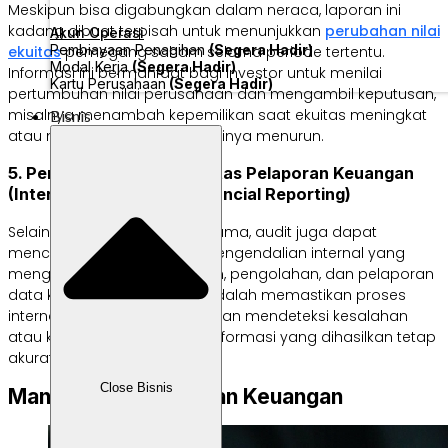
Meskipun bisa digabungkan dalam neraca, laporan ini
kadang dibuat terpisah untuk menunjukkan
perubahan nilai
Akun Operasi
Pembiayaan Penagihan
(Segera Hadir)
ekuitas
pemegang saham selama periode tertentu.
Modal Kerja
(Segera Hadir)
Informasi ini bermanfaat bagi investor untuk menilai
Kartu Perusahaan
(Segera Hadir)
pertumbuhan nilai perusahaan dan mengambil keputusan,
misalnya menambah kepemilikan saat ekuitas meningkat
Bisnis
atau melepas saham jika nilainya menurun.
5. Pengendalian Internal atas Pelaporan Keuangan
(Internal Control over Financial Reporting)
Selain memeriksa laporan utama, audit juga dapat
mencakup evaluasi sistem pengendalian internal yang
mengatur proses pencatatan, pengolahan, dan pelaporan
data keuangan. Tujuannya adalah memastikan proses
internal mampu mencegah dan mendeteksi kesalahan
atau kecurangan sehingga informasi yang dihasilkan tetap
akurat dan andal.
Close Bisnis
Manfaat Audit Laporan Keuangan