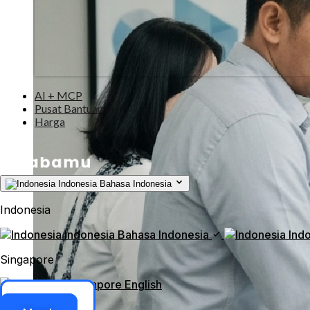
AI + MCP
Pusat Bantuan
Harga
Indonesia
Bahasa Indonesia
Indonesia
Indonesia
Bahasa Indonesia
Ind
Singapore
Singapore
English
Akses ERP