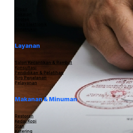
Grosir
Pakaian
Apotek
Toko Elektronik
Konstruksi
Layanan
Salon Kecantikan & Rambut
Konsultasi
Pendidikan & Pelatihan
Biro Perjalanan
Pelayanan
Makanan & Minuman
Restoran
Kedai Kopi
Stan
Katering