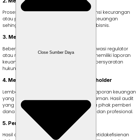
2. Mencegah Kecurangan
Proses audit dapat mengidentifikasi potensi kecurangan
atau penyimpangan dalam pencatatan keuangan
sehingga membantu menjaga integritas bisnis.
3. Mematuhi Regulasi
Beberapa jenis usaha, terutama yang diawasi regulator
Close Sumber Daya
atau mengikuti tender besar, diwajibkan memiliki laporan
keuangan yang diaudit untuk memenuhi persyaratan
hukum atau administrasi.
4. Meningkatkan Kepercayaan Stakeholder
Lembaga keuangan biasanya meminta laporan keuangan
yang diaudit saat proses pengajuan pinjaman. Hasil audit
yang baik memberikan keyakinan kepada pihak pemberi
dana bahwa bisnis dikelola secara sehat dan profesional.
5. Perbaikan Operasional
Hasil audit juga sering mengungkapkan ketidakefisienan