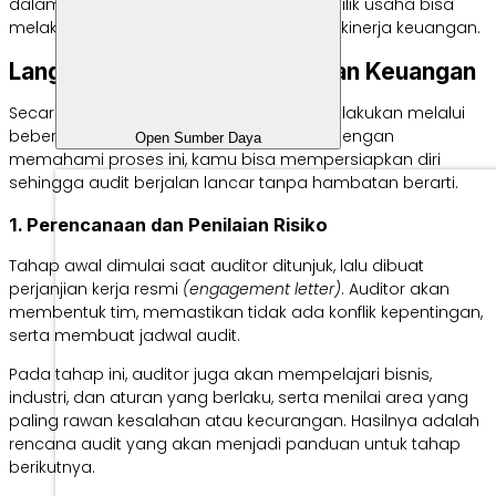
dalam proses bisnis. Dengan begitu, pemilik usaha bisa
melakukan perbaikan dan meningkatkan kinerja keuangan.
Langkah-langkah Audit Laporan Keuangan
Secara umum, audit laporan keuangan dilakukan melalui
beberapa tahap yang saling berurutan. Dengan
Open Sumber Daya
memahami proses ini, kamu bisa mempersiapkan diri
sehingga audit berjalan lancar tanpa hambatan berarti.
1. Perencanaan dan Penilaian Risiko
Tahap awal dimulai saat auditor ditunjuk, lalu dibuat
perjanjian kerja resmi
(engagement letter)
. Auditor akan
membentuk tim, memastikan tidak ada konflik kepentingan,
serta membuat jadwal audit.
Pada tahap ini, auditor juga akan mempelajari bisnis,
industri, dan aturan yang berlaku, serta menilai area yang
paling rawan kesalahan atau kecurangan. Hasilnya adalah
rencana audit yang akan menjadi panduan untuk tahap
berikutnya.