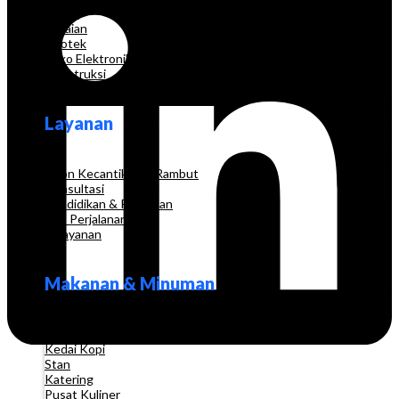
Grosir
Pakaian
Apotek
Toko Elektronik
Konstruksi
Layanan
Salon Kecantikan & Rambut
Konsultasi
Pendidikan & Pelatihan
Biro Perjalanan
Pelayanan
Makanan & Minuman
Restoran
Kedai Kopi
Stan
Katering
Pusat Kuliner