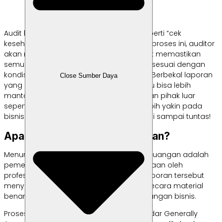
Audit laporan keuangan bisa dibilang seperti “cek
kesehatan” untuk keuangan bisnis. Lewat proses ini, auditor
akan memeriksa laporan keuangan untuk memastikan
semua angka yang tercantum memang sesuai dengan
kondisi sebenarnya, lalu melaporkannya. Berbekal laporan
Close Sumber Daya
yang akurat, sebagai pemilik usaha, kamu bisa lebih
mantap dalam mengambil keputusan dan pihak luar
seperti investor atau kreditur pun akan lebih yakin pada
bisnismu. Jadi, simak informasi di artikel ini sampai tuntas!
Apa Itu Audit Laporan Keuangan?
Menurut
Oracle NetSuite
, audit laporan keuangan adalah
pemeriksaan laporan keuangan perusahaan oleh
profesional untuk memastikan apakah laporan tersebut
menyajikan gambaran yang wajar dan secara material
benar mengenai aktivitas dan posisi keuangan bisnis.
Proses ini biasanya mengacu pada standar Generally