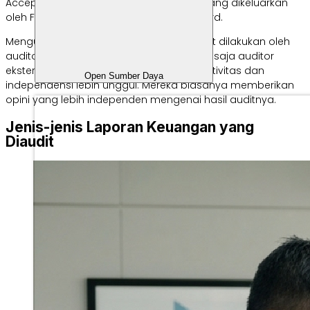
Accepted Accounting Principles (GAAP) yang dikeluarkan
oleh Financial Accounting Standards Board.
Mengutip
AuditBoard
, pemeriksaan dapat dilakukan oleh
auditor internal maupun eksternal. Hanya saja auditor
eksternal dianggap memiliki tingkat objektivitas dan
Open Sumber Daya
independensi lebih unggul. Mereka biasanya memberikan
opini yang lebih independen mengenai hasil auditnya.
Jenis-jenis Laporan Keuangan yang
Diaudit