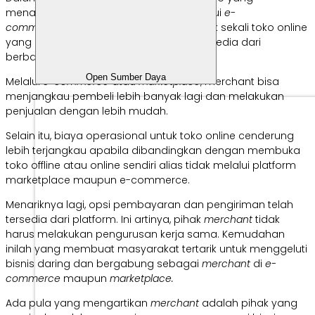
menawarkan produk maupun jasa melalui
e-
commerce
atau
marketplace
. Ada banyak sekali toko online
yang bisa kamu jumpai saat ini yang tersedia dari
berbagai platform belanja.
Open Sumber Daya
Melalui
e-commerce
atau
marketplace
, merchant bisa
menjangkau pembeli lebih banyak lagi dan melakukan
penjualan dengan lebih mudah.
Selain itu, biaya operasional untuk toko online cenderung
lebih terjangkau apabila dibandingkan dengan membuka
toko offline atau online sendiri alias tidak melalui platform
marketplace maupun e-commerce.
Menariknya lagi, opsi pembayaran dan pengiriman telah
tersedia dari platform. Ini artinya, pihak
merchant
tidak
harus melakukan pengurusan kerja sama. Kemudahan
inilah yang membuat masyarakat tertarik untuk menggeluti
bisnis daring dan bergabung sebagai
merchant
di
e-
commerce
maupun
marketplace.
Ada pula yang mengartikan
merchant
adalah pihak yang