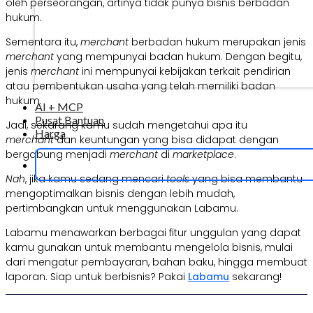
oleh perseorangan, artinya tidak punya bisnis berbadan
hukum.
Sementara itu,
merchant
berbadan hukum merupakan jenis
merchant
yang mempunyai badan hukum. Dengan begitu,
jenis
merchant
ini mempunyai kebijakan terkait pendirian
atau pembentukan usaha yang telah memiliki badan
hukum.
AI + MCP
Pusat Bantuan
Jadi, sekarang kamu sudah mengetahui apa itu
Harga
merchant
dan keuntungan yang bisa didapat dengan
bergabung menjadi
merchant
di
marketplace
.
Nah
, jika kamu sedang mencari
tools
yang bisa membantu
mengoptimalkan bisnis dengan lebih mudah,
pertimbangkan untuk menggunakan Labamu.
Labamu menawarkan berbagai fitur unggulan yang dapat
kamu gunakan untuk membantu mengelola bisnis, mulai
dari mengatur pembayaran, bahan baku, hingga membuat
laporan. Siap untuk berbisnis? Pakai
Labamu
sekarang!