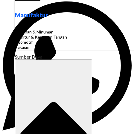
Manufaktur
Makanan & Minuman
Furnitur & Kerajinan Tangan
Otomotif
Pakaian
Sumber Daya