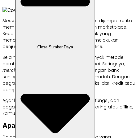
Merchant
adalah istilah yang cukup umum dijumpai ketika
membicarakan mengenai toko online dan marketplace.
Secara garis besar,
merchant
adalah pihak yang
menawarkan jasa atau produk, dan juga melakukan
penjualan baik secara daring maupun offline.
Close Sumber Daya
Selain itu,
merchant
juga menawarkan banyak metode
pembayaran, bisa secara daring atau tunai. Seringnya,
merchant
akan melakukan kerja sama dengan bank
sehingga proses transaksi menjadi lebih mudah. Dengan
begitu,
merchant
dapat menerima transaksi dari kredit atau
dompet elektronik.
Agar lebih memahami seputar
merchant
, fungsi, dan
bagaimana cara kerjanya dalam bisnis daring atau offline,
kamu bisa simak artikel berikut ini.
Apa Itu
Merchant
?
Dalam bisnis daring,
merchant
adalah toko yang