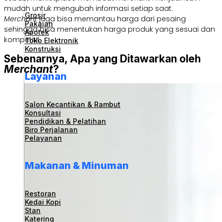
mudah untuk mengubah informasi setiap saat.
Grosir
Merchant
juga bisa memantau harga dari pesaing
Pakaian
sehingga bisa menentukan harga produk yang sesuai dan
Apotek
kompetitif.
Toko Elektronik
Konstruksi
Sebenarnya, Apa yang Ditawarkan oleh
Merchant
?
Layanan
Salon Kecantikan & Rambut
Konsultasi
Pendidikan & Pelatihan
Biro Perjalanan
Pelayanan
Makanan & Minuman
Restoran
Kedai Kopi
Stan
Katering