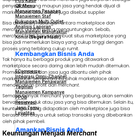
POS Kasir
penyedia barang maupun jasa yang hendak dijual di
QR Menu
Manajemen Pesanan
marketplace, atau dapat juga disebut supplier
Manajemen Staf
Dukungan Multi Outlet
Bisa dikatakan, hubungan antara marketplace dan
Analisis Laporan
merchant
adalah saling menguntungkan. Sebab,
Manajemen Manufaktur
merchant
tidak harus membuat situs marketplace yang
Komisi
(Segera Hadir)
bisa jadi memerlukan biaya yang cukup tinggi dengan
proses yang terbilang cukup rumit.
Kembangkan Bisnis Anda
Tak hanya itu, berbagai produk yang ditawarkan di
marketplace secara daring akan lebih mudah ditemukan.
ECommerce
Promosi produk dan jasa juga dibantu oleh pihak
Integrasi Omni-Channel
marketplace. Sementara itu, pihak marketplace akan
Manajemen Penawaran
mendapatkan profit dari
merchant
.
Tagihan
Manajemen Kampanye
Semakin banyak
merchant
yang bergabung, akan semakin
PPOB
bervariasi produk atau jasa yang bisa ditemukan. Selain itu,
Reservasi
Janji Temu
keuntungan yang didapatkan oleh marketplace juga bisa
Loyalitas
berasal dari biaya untuk setiap transaksi yang dibebankan
oleh pihak pembeli.
Amankan Bisnis Anda
Keuntungan Menjadi
Merchant