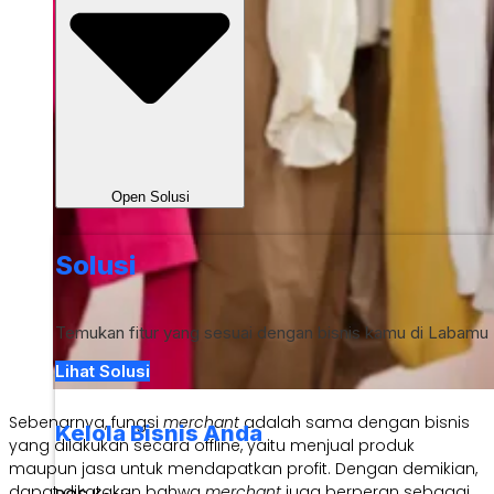
Open Solusi
Solusi
Temukan fitur yang sesuai dengan bisnis kamu di Labamu
Lihat Solusi
Sebenarnya, fungsi
merchant
adalah sama dengan bisnis
Kelola Bisnis Anda
yang dilakukan secara offline, yaitu menjual produk
maupun jasa untuk mendapatkan profit. Dengan demikian,
dapat dikatakan bahwa
merchant
juga berperan sebagai