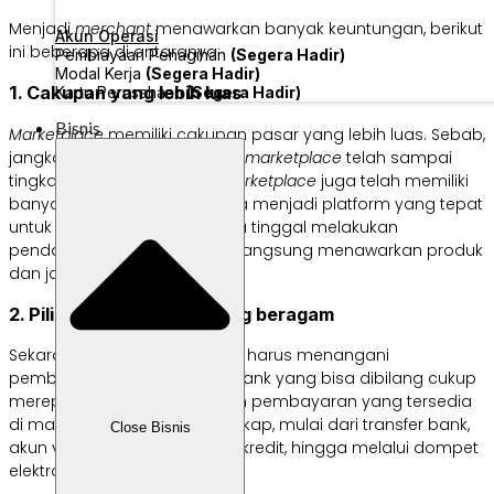
Menjadi
merchant
menawarkan banyak keuntungan, berikut
Akun Operasi
ini beberapa di antaranya:
Pembiayaan Penagihan
(Segera Hadir)
Modal Kerja
(Segera Hadir)
1. Cakupan yang lebih luas
Kartu Perusahaan
(Segera Hadir)
Bisnis
Marketplace
memiliki cakupan pasar yang lebih luas. Sebab,
jangkauan pemasaran untuk
marketplace
telah sampai
tingkat nasional. Selain itu,
marketplace
juga telah memiliki
banyak pengunjung sehingga menjadi platform yang tepat
untuk berjualan. Pemilik usaha tinggal melakukan
pendaftaran bisnis dan bisa langsung menawarkan produk
dan jasa kepada pelanggan.
2. Pilihan pembayaran yang beragam
Sekarang,
merchant
tidak lagi harus menangani
pembayaran transfer antar bank yang bisa dibilang cukup
merepotkan. Ini karena pilihan pembayaran yang tersedia
di marketplace terbilang lengkap, mulai dari transfer bank,
Close Bisnis
akun virtual, kartu debit, kartu kredit, hingga melalui dompet
elektronik.