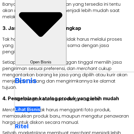
Banyaknya pilihan pembayaran yang tersedia ini tentu
akan membuat pelanggan menjadi lebih mudah saat
melakukan transaksi.
3. Jasa pengiriman yang lengkap
Tak hanya itu,
merchant
juga tidak harus melalui proses
yang rumit untuk bisa bekerja sama dengan jasa
pengiriman.
Setiap terjadi transaksi, pelanggan tinggal memilih jasa
Open Bisnis
pengiriman sesuai preferensi, dan
merchant
cukup
mengantarkan barang ke jasa yang dipilih atau kurir akan
Bisnis
menjemput barang dan mengirimkannya ke alamat
tujuan.
4. Pengelolaan katalog produk yang lebih mudah
Kembangkan bisnis anda dengan Labamu
Lihat Bisnis
Merchant
juga tidak harus mengganti foto produk,
memasukkan produk baru, maupun mengatur penawaran
harga untuk diskon secara manual.
Ritel
Sebab, marketplace membuat
merchant
menjadi lebih