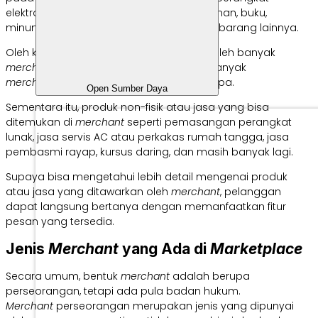
elektronik, perkakas rumah tangga, makanan, buku,
minuman, produk sembako, dan barang-barang lainnya.
Oleh karena
marketplace
dapat diakses oleh banyak
merchant,
maka sudah pasti akan ada banyak
merchant
yang menawarkan produk serupa.
Open Sumber Daya
Sementara itu, produk non-fisik atau jasa yang bisa
ditemukan di
merchant
seperti pemasangan perangkat
lunak, jasa servis AC atau perkakas rumah tangga, jasa
pembasmi rayap, kursus daring, dan masih banyak lagi.
Supaya bisa mengetahui lebih detail mengenai produk
atau jasa yang ditawarkan oleh
merchant
, pelanggan
dapat langsung bertanya dengan memanfaatkan fitur
pesan yang tersedia.
Jenis
Merchant
yang Ada di
Marketplace
Secara umum, bentuk
merchant
adalah berupa
perseorangan, tetapi ada pula badan hukum.
Merchant
perseorangan merupakan jenis yang dipunyai