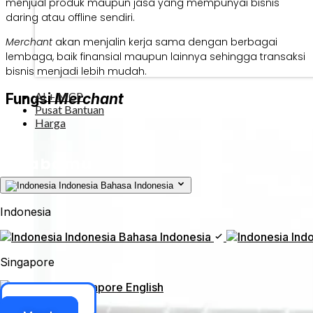
menjual produk maupun jasa yang mempunyai bisnis
daring atau offline sendiri.
Merchant
akan menjalin kerja sama dengan berbagai
lembaga, baik finansial maupun lainnya sehingga transaksi
bisnis menjadi lebih mudah.
AI + MCP
Fungsi
Merchant
Pusat Bantuan
Harga
Indonesia
Bahasa Indonesia
Indonesia
Indonesia
Bahasa Indonesia
Ind
Singapore
Singapore
English
Akses ERP