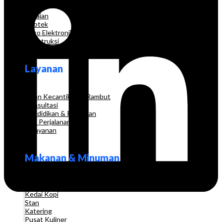
Grosir
Pakaian
Apotek
Toko Elektronik
Konstruksi
Layanan
Salon Kecantikan & Rambut
Konsultasi
Pendidikan & Pelatihan
Biro Perjalanan
Pelayanan
Makanan & Minuman
Restoran
Kedai Kopi
Stan
Katering
Pusat Kuliner