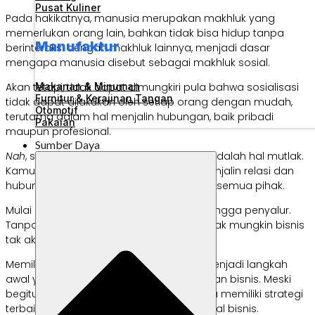
Pusat Kuliner
Pada hakikatnya, manusia merupakan makhluk yang
memerlukan orang lain, bahkan tidak bisa hidup tanpa
Manufaktur
berinteraksi dengan makhluk lainnya, menjadi dasar
mengapa manusia disebut sebagai makhluk sosial.
Akan tetapi, tidak dapat dimungkiri pula bahwa sosialisasi
Makanan & Minuman
Furnitur & Kerajinan Tangan
tidak dapat dilakukan oleh setiap orang dengan mudah,
Otomotif
terutama dalam hal menjalin hubungan, baik pribadi
Pakaian
maupun profesional.
Sumber Daya
Nah
, sebagai pengusaha, bersosialisasi adalah hal mutlak.
Kamu harus bisa berinteraksi, bahkan menjalin relasi dan
hubungan kerja sama yang baik dengan semua pihak.
Mulai dari klien, target audiens, supplier, hingga penyalur.
Tanpa adanya relasi yang baik, bukan tidak mungkin bisnis
tak akan mampu berkembang.
Memiliki karakteristik wirausaha di atas menjadi langkah
awal yang sangat tepat untuk menjalankan bisnis. Meski
begitu, kamu tidak boleh lupa untuk selalu memiliki strategi
terbaik untuk mengoptimalkan operasional bisnis.