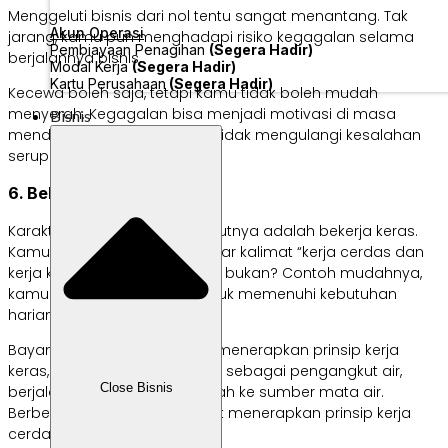
Menggeluti bisnis dari nol tentu sangat menantang. Tak
Akun Operasi
jarang, kamu pun menghadapi risiko kegagalan selama
Pembiayaan Penagihan
(Segera Hadir)
berjalannya bisnis.
Modal Kerja
(Segera Hadir)
Kartu Perusahaan
(Segera Hadir)
Kecewa boleh saja, tetapi kamu tidak boleh mudah
menyerah. Kegagalan bisa menjadi motivasi di masa
Bisnis
mendatang sehingga kamu tidak mengulangi kesalahan
serupa.
6. Bekerja keras
Karakteristik wirausaha selanjutnya adalah bekerja keras.
Kamu pasti pernah mendengar kalimat “kerja cerdas dan
kerja keras untuk kesuksesan” bukan? Contoh mudahnya,
kamu ingin mendapat air untuk memenuhi kebutuhan
harian.
Bayangkan jika kamu hanya menerapkan prinsip kerja
keras, kamu mungkin berakhir sebagai pengangkut air,
Close Bisnis
berjalan bolak-balik dari rumah ke sumber mata air.
Berbeda cerita jika kamu turut menerapkan prinsip kerja
cerdas.