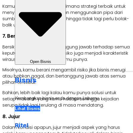
Kamu akan memikirkan bagaimana strategi terbaik untuk
menyalurkan air bersih dengan menggunakan pipa dari
sumber mata air ke rumah sehingga tidak lagi perlu bolak-
balik untuk mengangkutnya.
7. Berani mengambil risiko
Bersikap berani untuk bertanggung jawab terhadap semua
keputusan dan mengambil risiko juga menjadi karakteristik
wirausaha lain yang harus kamu punya.
Open Bisnis
Misalnya, kamu berani mengambil risiko jika bisnis merugi
atau bahkan gagal, dan bertanggung jawab atas semua
Bisnis
pilihan tersebut.
Bahkan, lebih baik lagi kalau kamu punya solusi untuk
Kembangkan bisnis anda dengan Labamu
setiap masalah yang kamu hadapi sehingga kejadian
serupa tidak lagi terulang di masa mendatang.
Lihat Bisnis
8. Jujur
Ritel
Dalam kondisi apapun, jujur menjadi aspek yang harus