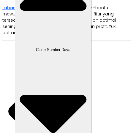
Labamu
dapat menjadi aplikasi yang membantu
mewujudkan kemudahan tersebut. Melalui fitur yang
tersedia, bisnis bisa dipastikan akan berjalan optimal
sehingga kamu bisa segera mendapatkan profit. Yuk,
daftarkan bisnismu sekarang!
Close Sumber Daya