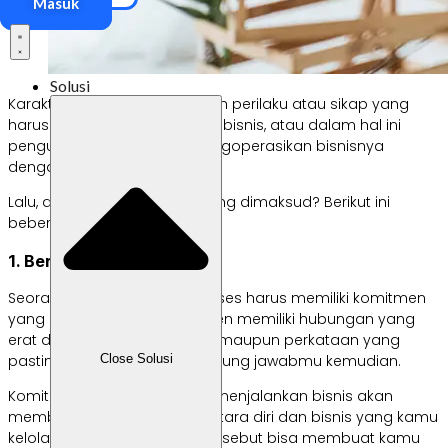
Masuk
Solusi
Karakteristik wirausaha adalah perilaku atau sikap yang
harus dimiliki oleh seorang pebisnis, atau dalam hal ini
pengusaha untuk dapat mengoperasikan bisnisnya
dengan optimal.
Lalu, apa saja karakteristik yang dimaksud? Berikut ini
beberapa di antaranya:
1. Berkomitmen
Seorang wirausaha yang sukses harus memiliki komitmen
yang kuat. Ini karena komitmen memiliki hubungan yang
erat dengan setiap tindakan maupun perkataan yang
pastinya akan menjadi tanggung jawabmu kemudian.
Close Solusi
Komitmen yang kuat dalam menjalankan bisnis akan
membentuk kepercayaan antara diri dan bisnis yang kamu
kelola. Inilah mengapa, hal tersebut bisa membuat kamu