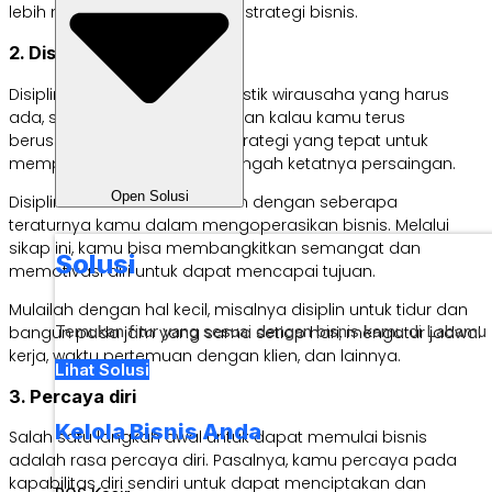
lebih mudah untuk membuat strategi bisnis.
2. Disiplin
Disiplin juga menjadi karakteristik wirausaha yang harus
ada, sikap ini akan menunjukkan kalau kamu terus
berusaha untuk melakukan strategi yang tepat untuk
mempertahankan bisnis di tengah ketatnya persaingan.
Open Solusi
Disiplin dalam hal ini berkaitan dengan seberapa
teraturnya kamu dalam mengoperasikan bisnis. Melalui
sikap ini, kamu bisa membangkitkan semangat dan
Solusi
memotivasi diri untuk dapat mencapai tujuan.
Mulailah dengan hal kecil, misalnya disiplin untuk tidur dan
Temukan fitur yang sesuai dengan bisnis kamu di Labamu
bangun pada jam yang sama setiap hari, mengatur jadwal
kerja, waktu pertemuan dengan klien, dan lainnya.
Lihat Solusi
3. Percaya diri
Kelola Bisnis Anda
Salah satu langkah awal untuk dapat memulai bisnis
adalah rasa percaya diri. Pasalnya, kamu percaya pada
kapabilitas diri sendiri untuk dapat menciptakan dan