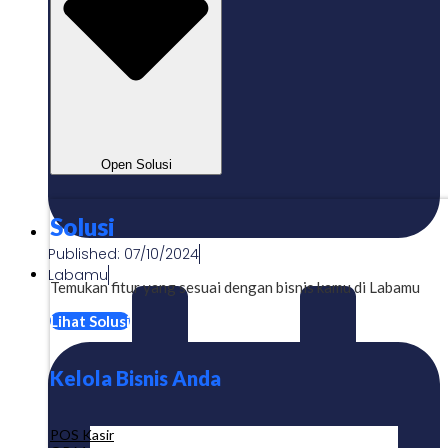
Open Solusi
Solusi
Published:
07/10/2024
Labamu
Temukan fitur yang sesuai dengan bisnis kamu di Labamu
Lihat Solusi
Kelola Bisnis Anda
POS Kasir