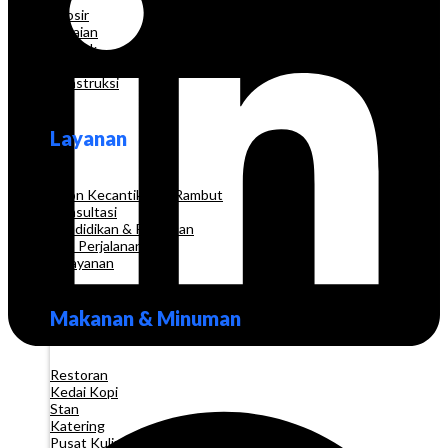
Grosir
Pakaian
Apotek
Toko Elektronik
Konstruksi
Layanan
Salon Kecantikan & Rambut
Konsultasi
Pendidikan & Pelatihan
Biro Perjalanan
Pelayanan
Makanan & Minuman
Restoran
Kedai Kopi
Stan
Katering
Pusat Kuliner