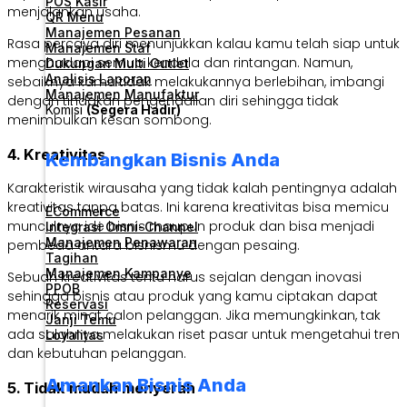
POS Kasir
menjalankan usaha.
QR Menu
Manajemen Pesanan
Rasa percaya diri menunjukkan kalau kamu telah siap untuk
Manajemen Staf
menghadapi semua kendala dan rintangan. Namun,
Dukungan Multi Outlet
Analisis Laporan
sebaiknya kamu tidak melakukannya berlebihan, imbangi
Manajemen Manufaktur
dengan tindakan pengendalian diri sehingga tidak
Komisi
(Segera Hadir)
menimbulkan kesan sombong.
4. Kreativitas
Kembangkan Bisnis Anda
Karakteristik wirausaha yang tidak kalah pentingnya adalah
kreativitas tanpa batas. Ini karena kreativitas bisa memicu
ECommerce
munculnya ide bisnis maupun produk dan bisa menjadi
Integrasi Omni-Channel
Manajemen Penawaran
pembeda antara bisnismu dengan pesaing.
Tagihan
Manajemen Kampanye
Sebuah kreativitas tentu harus sejalan dengan inovasi
PPOB
sehingga bisnis atau produk yang kamu ciptakan dapat
Reservasi
menarik minat calon pelanggan. Jika memungkinkan, tak
Janji Temu
ada salahnya melakukan riset pasar untuk mengetahui tren
Loyalitas
dan kebutuhan pelanggan.
Amankan Bisnis Anda
5. Tidak mudah menyerah