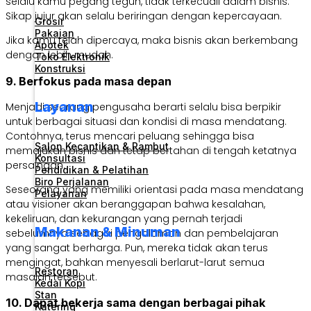
selalu kamu pegang teguh, tidak terkecuali dalam bisnis.
Sikap jujur akan selalu beriringan dengan kepercayaan.
Grosir
Pakaian
Jika kamu telah dipercaya, maka bisnis akan berkembang
Apotek
dengan lebih mudah.
Toko Elektronik
Konstruksi
9. Berfokus pada masa depan
Layanan
Menjadi seorang pengusaha berarti selalu bisa berpikir
untuk berbagai situasi dan kondisi di masa mendatang.
Contohnya, terus mencari peluang sehingga bisa
Salon Kecantikan & Rambut
memajukan bisnis dan tetap bertahan di tengah ketatnya
Konsultasi
persaingan.
Pendidikan & Pelatihan
Biro Perjalanan
Seseorang yang memiliki orientasi pada masa mendatang
Pelayanan
atau visioner akan beranggapan bahwa kesalahan,
kekeliruan, dan kekurangan yang pernah terjadi
Makanan & Minuman
sebelumnya sebagai pengalaman dan pembelajaran
yang sangat berharga. Pun, mereka tidak akan terus
mengingat, bahkan menyesali berlarut-larut semua
Restoran
masalah tersebut.
Kedai Kopi
Stan
10. Dapat bekerja sama dengan berbagai pihak
Katering