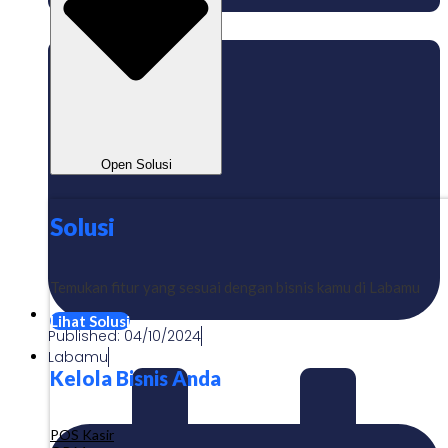
Open Solusi
Solusi
Temukan fitur yang sesuai dengan bisnis kamu di Labamu
Lihat Solusi
Published:
04/10/2024
Labamu
Kelola Bisnis Anda
POS Kasir