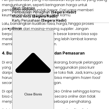
menguntungkan, seperti keringanan harga untuk
Akun Operasi
pembelian dalam jumlah besar. Cari yang memberi
Pembiayaan Penagihan
(Segera Hadir)
keuntungan paling banyak untuk kamu.
Modal Kerja
(Segera Hadir)
Kartu Perusahaan
(Segera Hadir)
Lalu, bandingkan kualitas rasa, harga, hingga proses
Bisnis
pengiriman dari masing-masing
supplier
. Jangan
berpatokan pada perusahaan besar karena bisa saja
mereka memiliki pelayanan yang lebih lambat karena
memiliki lebih banyak pesanan.
4. Buat Rencana Distribusi dan Pemasaran
Di era belanja
online
seperti sekarang, banyak pelanggan
yang mungkin lebih memilih menggunakan jasa kurir
daripada membeli langsung ke toko fisik. Jadi, kamu juga
harus menyiapkan cara agar bisa mengirim
frozen food
secara cepat kepada pelanggan.
Di aplikasi
Labamu
, ada fitur Toko Online sehingga kamu
Close Bisnis
bisa dengan mudah berjalan secara
online
dan tidak
menjadikan jarak pelanggan sebagai penghalang.