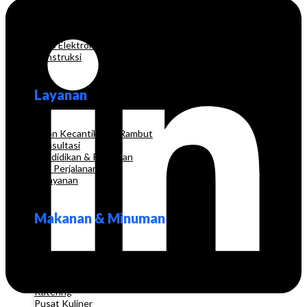
Grosir
Pakaian
Apotek
Toko Elektronik
Konstruksi
Layanan
Salon Kecantikan & Rambut
Konsultasi
Pendidikan & Pelatihan
Biro Perjalanan
Pelayanan
Makanan & Minuman
Restoran
Kedai Kopi
Stan
Katering
Pusat Kuliner