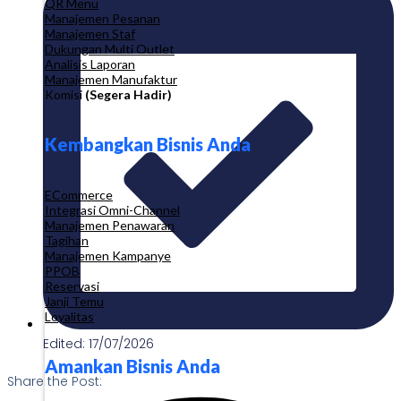
QR Menu
Manajemen Pesanan
Manajemen Staf
Dukungan Multi Outlet
Analisis Laporan
Manajemen Manufaktur
Komisi
(Segera Hadir)
Kembangkan Bisnis Anda
ECommerce
Integrasi Omni-Channel
Manajemen Penawaran
Tagihan
Manajemen Kampanye
PPOB
Reservasi
Janji Temu
Loyalitas
Edited: 17/07/2026
Amankan Bisnis Anda
Share the Post: