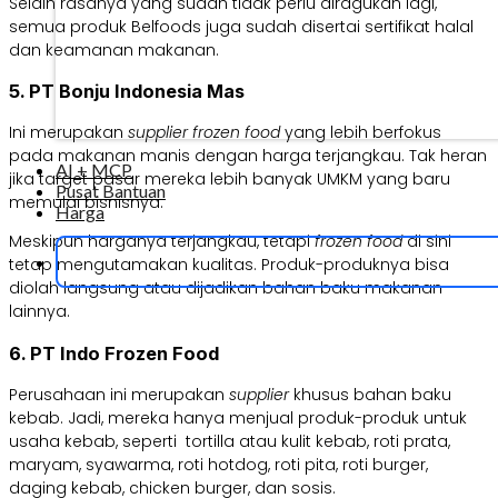
Selain rasanya yang sudah tidak perlu diragukan lagi,
semua produk Belfoods juga sudah disertai sertifikat halal
dan keamanan makanan.
5. PT Bonju Indonesia Mas
Ini merupakan
supplier frozen food
yang lebih berfokus
pada makanan manis dengan harga terjangkau. Tak heran
AI + MCP
jika target pasar mereka lebih banyak UMKM yang baru
Pusat Bantuan
memulai bisnisnya.
Harga
Meskipun harganya terjangkau, tetapi
frozen food
di sini
tetap mengutamakan kualitas. Produk-produknya bisa
diolah langsung atau dijadikan bahan baku makanan
lainnya.
6. PT Indo Frozen Food
Perusahaan ini merupakan
supplier
khusus bahan baku
kebab. Jadi, mereka hanya menjual produk-produk untuk
usaha kebab, seperti tortilla atau kulit kebab, roti prata,
maryam, syawarma, roti hotdog, roti pita, roti burger,
daging kebab, chicken burger, dan sosis.