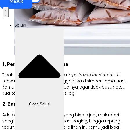
Masuk
Solusi
1. Penyimpanan Tahan Lama
Tidak seperti jenis makanan lainnya,
frozen food
memiliki
masa simpan panjang sehingga bisa disimpan lama. Jadi,
kamu tidak harus cepat menjualnya agar tidak busuk atau
kualitasnya sudah tidak bagus lagi.
2. Banyak Jenisnya
Close Solusi
Ada banyak jenis
frozen food
yang bisa dijual, mulai dari
yang berbahan baku ayam, ikan, daging, hingga tepung-
tepungan. Dengan banyaknya pilihan ini, kamu jadi bisa