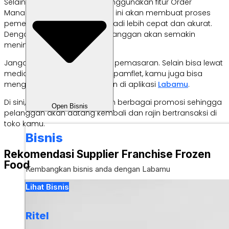
Selain itu, kamu juga bisa menggunakan fitur Order
Management di
Labamu
. Fitur ini akan membuat proses
pemesanan pelanggan menjadi lebih cepat dan akurat.
Dengan begitu, kepuasan pelanggan akan semakin
meningkat.
Jangan lupakan juga strategi pemasaran. Selain bisa lewat
media sosial atau menyebar pamflet, kamu juga bisa
menggunakan fitur Penawaran di aplikasi
Labamu
.
Di sini, kamu bisa memberikan berbagai promosi sehingga
Open Bisnis
pelanggan akan datang kembali dan rajin bertransaksi di
toko kamu.
Bisnis
Rekomendasi Supplier Franchise Frozen
Food
Kembangkan bisnis anda dengan Labamu
Lihat Bisnis
Ritel