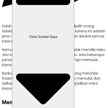
Salah satu bisnis
franchise
yang banyak dipilih orang
adalah
frozen food
. Salah satu alasannya karena ini adalah
jenis makanan yang tidak kenal musim dan disukai semua
Close Sumber Daya
kalangan.
Namun, bukan berarti bisnis
franchise
ini tidak memiliki risiko
dan bisa dijalankan dengan sembarangan. Ada beberapa
persiapan yang harus kamu lakukan jika ingin memulai
bisnis ini.
Berikut adalah penjelasan lebih detail tentang
franchise
frozen food
, mulai dari keuntungannya, tips memulai, dan
daftar produsen perusahaan yang bisa dijadikan mitra
bisnis. Cek, yuk!
Mengapa Harus Frozen Food?