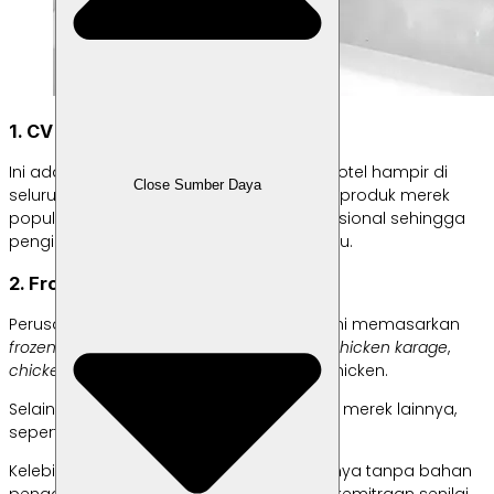
1. CV Cahaya Boga Utama
Ini adalah
supplier
banyak restoran dan hotel hampir di
Close Sumber Daya
seluruh Indonesia. Selain memiliki banyak produk merek
populer, perusahaan sudah sangat profesional sehingga
pengiriman dijamin cepat dan tepat waktu.
2. Frozen Food Pahala, PT
Perusahaan yang sudah ada sejak 1989 ini memasarkan
frozen food
bermerek Yummy Food. Ada
chicken karage
,
chicken nugget
,
chicken stick
, dan spicy chicken.
Selain itu, mereka juga memiliki beberapa merek lainnya,
seperti Baso-ku dan California.
Kelebihan perusahaan ini adalah produknya tanpa bahan