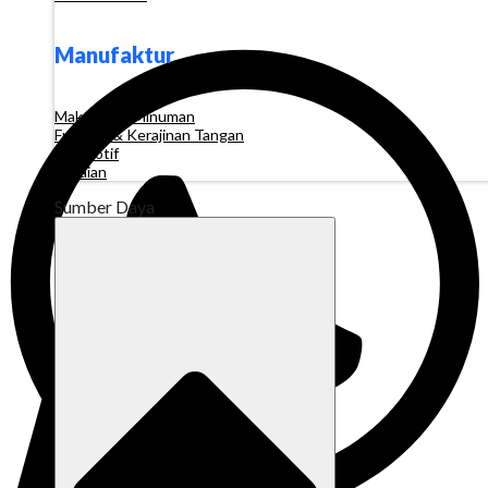
Manufaktur
Makanan & Minuman
Furnitur & Kerajinan Tangan
Otomotif
Pakaian
Sumber Daya