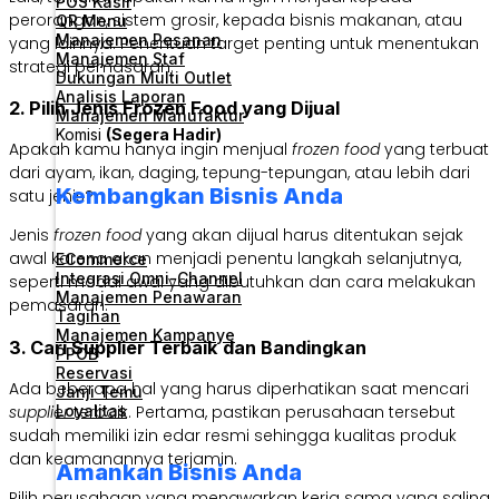
POS Kasir
perorangan, sistem grosir, kepada bisnis makanan, atau
QR Menu
Manajemen Pesanan
yang lainnya. Penentuan target penting untuk menentukan
Manajemen Staf
strategi pemasaran.
Dukungan Multi Outlet
Analisis Laporan
2. Pilih Jenis Frozen Food yang Dijual
Manajemen Manufaktur
Komisi
(Segera Hadir)
Apakah kamu hanya ingin menjual
frozen food
yang terbuat
dari ayam, ikan, daging, tepung-tepungan, atau lebih dari
Kembangkan Bisnis Anda
satu jenis?
Jenis
frozen food
yang akan dijual harus ditentukan sejak
awal karena akan menjadi penentu langkah selanjutnya,
ECommerce
Integrasi Omni-Channel
seperti modal awal yang dibutuhkan dan cara melakukan
Manajemen Penawaran
pemasaran.
Tagihan
Manajemen Kampanye
3. Cari Supplier Terbaik dan Bandingkan
PPOB
Reservasi
Ada beberapa hal yang harus diperhatikan saat mencari
Janji Temu
Loyalitas
supplier
terbaik. Pertama, pastikan perusahaan tersebut
sudah memiliki izin edar resmi sehingga kualitas produk
dan keamanannya terjamin.
Amankan Bisnis Anda
Pilih perusahaan yang menawarkan kerja sama yang saling