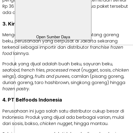
pengawet serta menawarkan dua paket kemitraan senilai
Rp 36 juta dan Rp 66 juta. Perbedaan kedua paket tersebut
ada di fasilitas yang didapat calon mitra.
3. Kirana Food, PT
Mengawali bisnisnya sebagai importir kentang goreng
Open Sumber Daya
beku, perusahaan yang berpusat di Jakarta sekarang
terkenal sebagai importir dan distributor
franchise frozen
food
lainnya.
Produk yang djual adalah buah beku, sayuran beku,
seafood
,
french fries
,
processed meat
(
nugget
, sosis,
chicken
wings
), daging,
fruits and purees
, camilan (pisang goreng,
durian goreng, taro hashbrown, singkong goreng) hingga
frozen pastry
.
4. PT Belfoods Indonesia
Perusahaan ini juga salah satu distributor cukup besar di
Indonesia. Produk yang dijual ada berbagai varian, mulai
dari sosis, bakso,
chicken nugget
, hingga mantau.