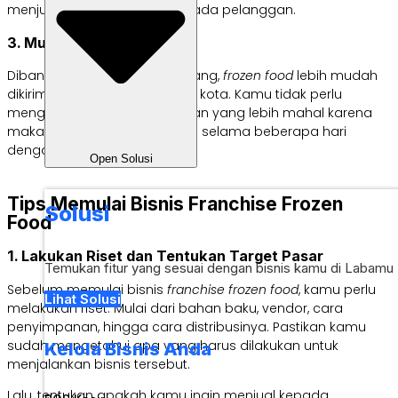
menjual berbagai varian kepada pelanggan.
3. Mudah Dikirim
Dibandingkan makanan matang,
frozen food
lebih mudah
dikirim, bahkan hingga ke luar kota. Kamu tidak perlu
menggunakan jasa kirim instan yang lebih mahal karena
makanan beku bisa bertahan selama beberapa hari
dengan pengiriman reguler.
Open Solusi
Tips Memulai Bisnis Franchise Frozen
Solusi
Food
1. Lakukan Riset dan Tentukan Target Pasar
Temukan fitur yang sesuai dengan bisnis kamu di Labamu
Sebelum memulai bisnis
franchise frozen food
, kamu perlu
Lihat Solusi
melakukan riset. Mulai dari bahan baku, vendor, cara
penyimpanan, hingga cara distribusinya. Pastikan kamu
sudah mengetahui apa yang harus dilakukan untuk
Kelola Bisnis Anda
menjalankan bisnis tersebut.
Lalu, tentukan apakah kamu ingin menjual kepada