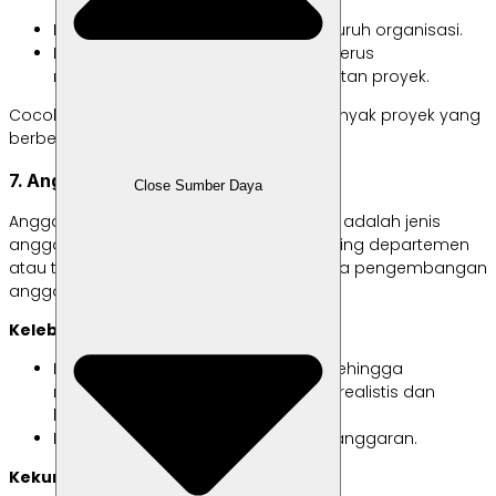
Bukan pendekatan holistik untuk seluruh organisasi.
Memerlukan pembaruan terus-menerus
menyesuaikan perubahan persyaratan proyek.
Cocok untuk bisnis yang menjalankan banyak proyek yang
berbeda secara bersamaan.
7. Anggaran Partisipatif
Close Sumber Daya
Anggaran partisipatif
(bottom-up budget)
adalah jenis
anggaran yang dibuat oleh masing-masing departemen
atau tim yang tim kerja berkontribusi pada pengembangan
anggaran.
Kelebihan:
Melibatkan berbagai departemen sehingga
menghasilkan wawasan yang lebih realistis dan
beragam.
Meningkatkan komitmen terhadap anggaran.
Kekurangan: