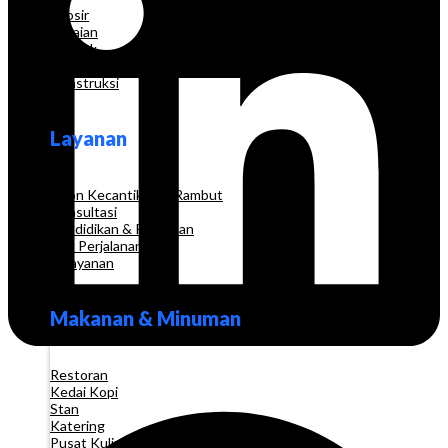
Grosir
Pakaian
Apotek
Toko Elektronik
Konstruksi
Layanan
Salon Kecantikan & Rambut
Konsultasi
Pendidikan & Pelatihan
Biro Perjalanan
Pelayanan
Makanan & Minuman
Restoran
Kedai Kopi
Stan
Katering
Pusat Kuliner