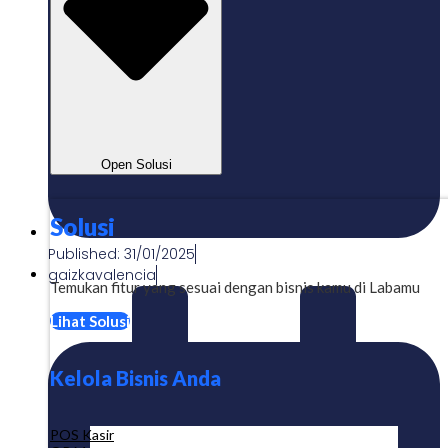
Open Solusi
Solusi
Published:
31/01/2025
gaizkavalencia
Temukan fitur yang sesuai dengan bisnis kamu di Labamu
Lihat Solusi
Kelola Bisnis Anda
POS Kasir