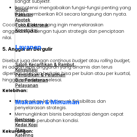
sangat subjektif.
Berpotensi mengabaikan fungsi-fungsi penting yang
Grosir
tidak memberikan ROI secara langsung dan nyata.
Pakaian
Apotek
Cocok untuk bisnis yang ingin menyelaraskan
Toko Elektronik
Konstruksi
anggarannya dengan tujuan strategis dan penciptaan
nilai.
Layanan
5. Anggaran Bergulir
Disebut juga dengan
continous budget
atau
rolling budget
,
Salon Kecantikan & Rambut
ini adalah jenis anggaran yang dinamis dan terus
Konsultasi
diperbarui secara berkala, bisa per bulan atau per kuartal,
Pendidikan & Pelatihan
hingga periodenya selesai.
Biro Perjalanan
Pelayanan
Kelebihan:
Memberikan lebih banyak fleksibilitas dan
Makanan & Minuman
penyelarasan strategis.
Memungkinkan bisnis beradaptasi dengan cepat
Restoran
terhadap perubahan kondisi.
Kedai Kopi
Stan
Kekurangan:
Katering