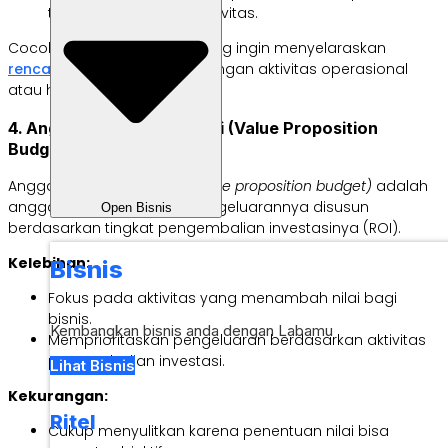
tentang proses dan aktivitas.
Cocok untuk perusahaan yang ingin menyelaraskan
rencana keuangan bisnis
dengan aktivitas operasional
atau hasil yang diharapkan.
4. Anggaran Proposisi Nilai (Value Proposition
Budgeting)
Anggaran proposisi nilai
(value proposition budget)
adalah
anggaran yang prioritas pengeluarannya disusun
Open Bisnis
berdasarkan tingkat pengembalian investasinya (ROI).
Kelebihan:
Bisnis
Fokus pada aktivitas yang menambah nilai bagi
bisnis.
Kembangkan bisnis anda dengan Labamu
Memprioritaskan pengeluaran berdasarkan aktivitas
pengembalian investasi.
Lihat Bisnis
Kekurangan:
Ritel
Cukup menyulitkan karena penentuan nilai bisa