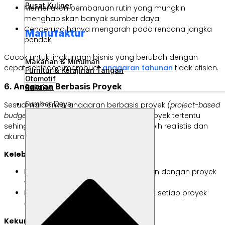
Pusat Kuliner
Memerlukan pembaruan rutin yang mungkin
menghabiskan banyak sumber daya.
Cenderung hanya mengarah pada rencana jangka
Manufaktur
pendek.
Cocok untuk lingkungan bisnis yang berubah dengan
Makanan & Minuman
cepat sehingga membuat
anggaran tahunan
tidak efisien.
Furnitur & Kerajinan Tangan
Otomotif
6. Anggaran Berbasis Proyek
Pakaian
Sumber Daya
Sesuai namanya, anggaran berbasis proyek
(project-based
budget)
dibuat menyesuaikan dengan proyek tertentu
sehingga memberikan perkiraan yang lebih realistis dan
akurat.
Kelebihan:
Memastikan penyelarasan keuangan dengan proyek
yang sedang berjalan.
Mengalokasikan sumber daya untuk setiap proyek
dengan lebih efektif.
Kekurangan: