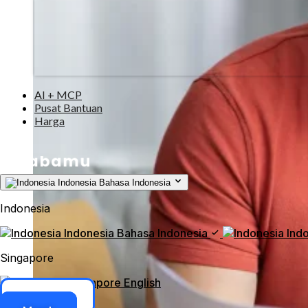
AI + MCP
Pusat Bantuan
Harga
Indonesia
Bahasa Indonesia
Indonesia
Indonesia
Bahasa Indonesia
Ind
Singapore
Singapore
English
Akses ERP