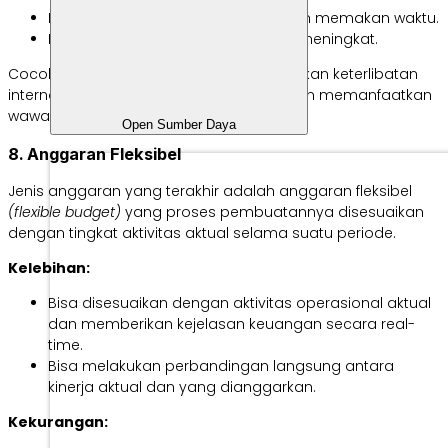
Bisa menjadi proses yang lama dan memakan waktu.
Risiko permintaan anggaran yang meningkat.
Cocok untuk bisnis yang ingin meningkatkan keterlibatan
internal dalam proses penganggaran dan memanfaatkan
wawasan dari para karyawannya.
Open Sumber Daya
8. Anggaran Fleksibel
Jenis anggaran yang terakhir adalah anggaran fleksibel
(flexible budget)
yang proses pembuatannya disesuaikan
dengan tingkat aktivitas aktual selama suatu periode.
Kelebihan:
Bisa disesuaikan dengan aktivitas operasional aktual
dan memberikan kejelasan keuangan secara real-
time.
Bisa melakukan perbandingan langsung antara
kinerja aktual dan yang dianggarkan.
Kekurangan: