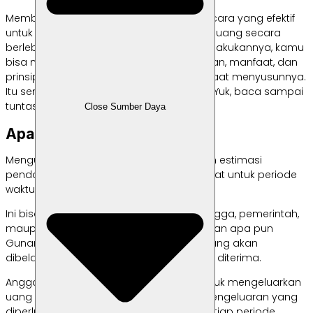
Membuat anggaran
(budgeting)
adalah cara yang efektif
untuk membantumu tidak mengeluarkan uang secara
berlebihan
(overspending).
Jadi, untuk melakukannya, kamu
bisa mempelajari dulu jenis-jenis anggaran, manfaat, dan
prinsip-prinsip yang harus diperhatikan saat menyusunnya.
Itu semua bisa kamu pelajari di artikel ini. Yuk, baca sampai
tuntas!
Close Sumber Daya
Apa Itu Anggaran?
Mengutip
Investopedia
, anggaran adalah estimasi
pendapatan dan pengeluaran yang dibuat untuk periode
waktu tertentu di masa mendatang.
Ini bisa dilakukan oleh individu, rumah tangga, pemerintah,
maupun bisnis dengan tingkat pendapatan apa pun
Gunanya memperkirakan jumlah uang yang akan
dibelanjakan berdasar penghasilan yang diterima.
Anggaran bisa menghindarkan kamu untuk mengeluarkan
uang secara berlebihan dan menutupi pengeluaran yang
diperlukan. Anggaran biasanya dibuat setiap periode