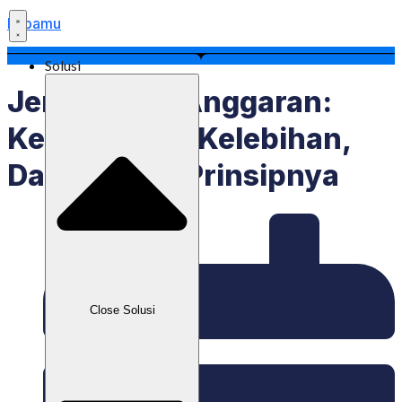
Labamu
Solusi
Jenis-Jenis Anggaran:
Kekurangan, Kelebihan,
Dan Prinsip-Prinsipnya
Close Solusi