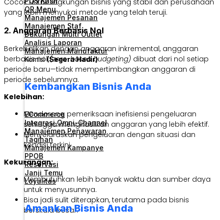
POS Kasir
Cocok untuk lingkungan bisnis yang stabil dan perusahaan
QR Menu
yang lebih menyukai metode yang telah teruji.
Manajemen Pesanan
Manajemen Staf
2. Anggaran Berbasis Nol
Dukungan Multi Outlet
Analisis Laporan
Berkebalikan dengan anggaran inkremental, anggaran
Manajemen Manufaktur
berbasis nol
(zero-based budgeting)
dibuat dari nol setiap
Komisi
(Segera Hadir)
periode baru—tidak mempertimbangkan anggaran di
periode sebelumnya.
Kembangkan Bisnis Anda
Kelebihan:
Mendorong pemeriksaan inefisiensi pengeluaran
ECommerce
Integrasi Omni-Channel
sehingga menghasilkan anggaran yang lebih efektif.
Manajemen Penawaran
Menyelaraskan pengeluaran dengan situasi dan
Tagihan
kondisi terkini.
Manajemen Kampanye
PPOB
Kekurangan:
Reservasi
Janji Temu
Membutuhkan lebih banyak waktu dan sumber daya
Loyalitas
untuk menyusunnya.
Bisa jadi sulit diterapkan, terutama pada bisnis
Amankan Bisnis Anda
berskala besar.