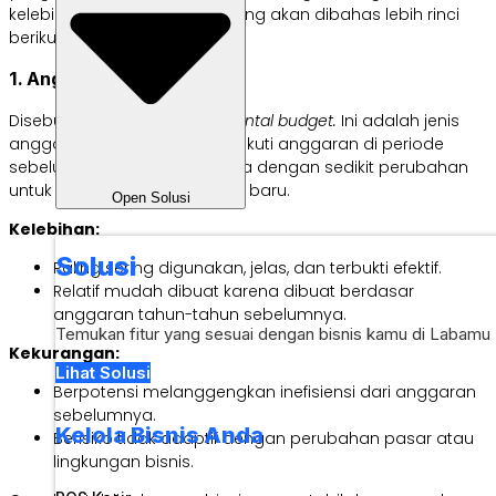
kelebihan dan kekurangan yang akan dibahas lebih rinci
berikut ini.
1. Anggaran Tradisional
Disebut juga dengan
incremental budget.
Ini adalah jenis
anggaran yang dibuat mengikuti anggaran di periode
sebelumnya—biasanya hanya dengan sedikit perubahan
untuk menetapkan anggaran baru.
Open Solusi
Kelebihan:
Solusi
Paling sering digunakan, jelas, dan terbukti efektif.
Relatif mudah dibuat karena dibuat berdasar
anggaran tahun-tahun sebelumnya.
Temukan fitur yang sesuai dengan bisnis kamu di Labamu
Kekurangan:
Lihat Solusi
Berpotensi melanggengkan inefisiensi dari anggaran
sebelumnya.
Kelola Bisnis Anda
Berisiko tidak adaptif dengan perubahan pasar atau
lingkungan bisnis.