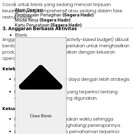
Cocok untuk bisnis yang sedang mencari tinjauan
Akun Operasi
keuangan yang komprehensif atau sedang dalam fase
Pembiayaan Penagihan
(Segera Hadir)
restrukturisasi.
Modal Kerja
(Segera Hadir)
Kartu Perusahaan
(Segera Hadir)
3. Anggaran Berbasis Aktivitas
Bisnis
Anggaran berbasis aktivitas
(activity-based budget)
dibuat
berdasarkan aktivitas yang diperlukan untuk menghasilkan
produk atau layanan—disesuaikan dengan keluaran
operasionalnya.
Kelebihan:
Mengalokasikan sumber daya dengan lebih strategis
dan sesuai prioritasnya.
Memberikan gambaran yang terperinci tentang
alokasi sumber daya yang digunakan.
Kekurangan:
Close Bisnis
Bisa jadi rumit dan memakan waktu sehingga
menghambat atau menghalangi penerapannya.
Memerlukan analisis dan pemahaman terperinci