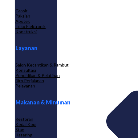
Grosir
Pakaian
Apotek
Toko Elektronik
Konstruksi
Layanan
Salon Kecantikan & Rambut
Konsultasi
Pendidikan & Pelatihan
Biro Perjalanan
Pelayanan
Makanan & Minuman
Restoran
Kedai Kopi
Stan
Katering