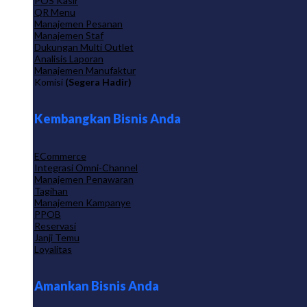
POS Kasir
QR Menu
Manajemen Pesanan
Manajemen Staf
Dukungan Multi Outlet
Analisis Laporan
Manajemen Manufaktur
Komisi
(Segera Hadir)
Kembangkan Bisnis Anda
ECommerce
Integrasi Omni-Channel
Manajemen Penawaran
Tagihan
Manajemen Kampanye
PPOB
Reservasi
Janji Temu
Loyalitas
Amankan Bisnis Anda