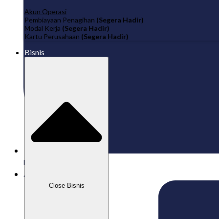
Akun Operasi
Pembiayaan Penagihan
(Segera Hadir)
Modal Kerja
(Segera Hadir)
Kartu Perusahaan
(Segera Hadir)
Bisnis
Published:
17/05/2026
Aizeindra
Close Bisnis