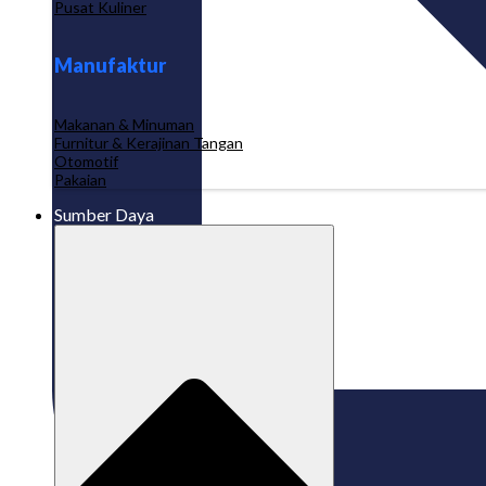
Pusat Kuliner
Manufaktur
Makanan & Minuman
Furnitur & Kerajinan Tangan
Otomotif
Pakaian
Sumber Daya