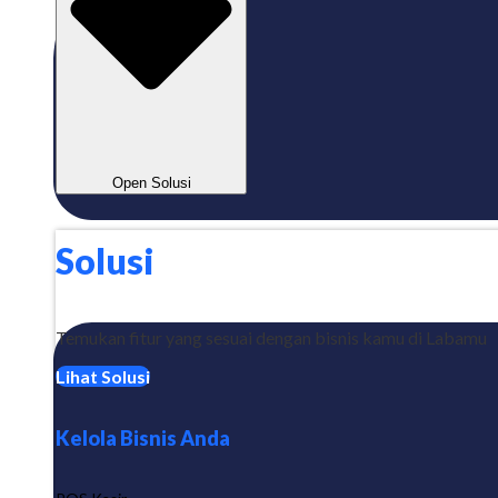
Open Solusi
Solusi
Temukan fitur yang sesuai dengan bisnis kamu di Labamu
Lihat Solusi
Kelola Bisnis Anda