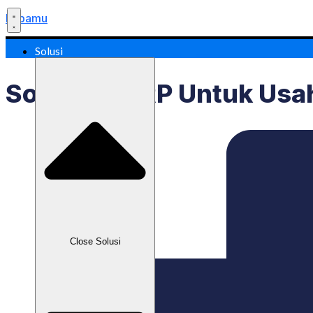
Labamu
Solusi
Software ERP Untuk Usah
Close Solusi