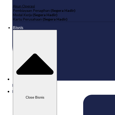
Akun Operasi
Pembiayaan Penagihan
(Segera Hadir)
Modal Kerja
(Segera Hadir)
Kartu Perusahaan
(Segera Hadir)
Bisnis
Published:
12/10/2025
Labamu
Close Bisnis