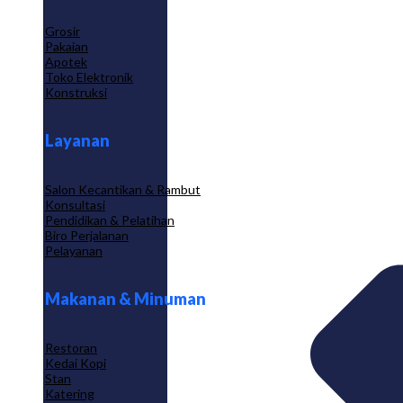
Grosir
Pakaian
Apotek
Toko Elektronik
Konstruksi
Layanan
Salon Kecantikan & Rambut
Konsultasi
Pendidikan & Pelatihan
Biro Perjalanan
Pelayanan
Makanan & Minuman
Restoran
Kedai Kopi
Stan
Katering