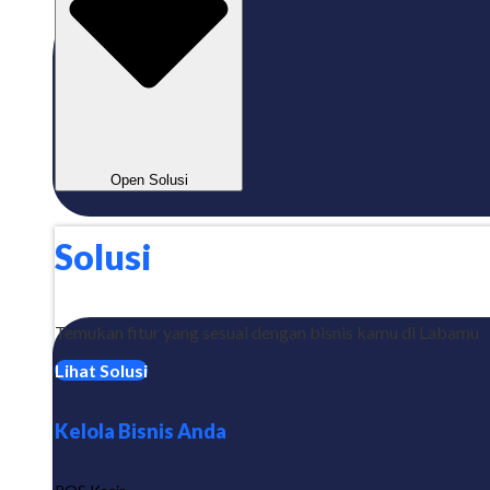
Open Solusi
Solusi
Temukan fitur yang sesuai dengan bisnis kamu di Labamu
Lihat Solusi
Kelola Bisnis Anda