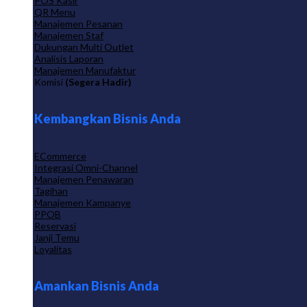
POS Kasir
QR Menu
Manajemen Pesanan
Manajemen Staf
Dukungan Multi Outlet
Analisis Laporan
Manajemen Manufaktur
Komisi
(Segera Hadir)
Kembangkan Bisnis Anda
ECommerce
Integrasi Omni-Channel
Manajemen Penawaran
Tagihan
Manajemen Kampanye
PPOB
Reservasi
Janji Temu
Loyalitas
Amankan Bisnis Anda