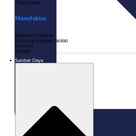
Pusat Kuliner
Manufaktur
Makanan & Minuman
Furnitur & Kerajinan Tangan
Otomotif
Pakaian
Sumber Daya