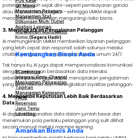
POS Kasir
potensi masalah sejak dini—seperti pembayaran ganda
QR Menu
Manajemen Pesanan
atau lonjakan biaya logistik—sehingga UMKM dapat
Manajemen Staf
mencegah kerugian dan mengurangi risiko bisnis.
Dukungan Multi Outlet
Analisis Laporan
3. Meningkatkan Pengalaman Pelanggan
Manajemen Manufaktur
Komisi
(Segera Hadir)
AI memungkinkan UMKM memberikan layanan pelanggan
yang lebih cepat dan responsif, salah satunya melalui
Kembangkan Bisnis Anda
chatbot
yang bisa menjawab pertanyaan umum 24/7.
Tak hanya itu, AI juga dapat mempersonalisasi komunikasi
dengan pelanggan berdasarkan data interaksi
ECommerce
Integrasi Omni-Channel
sebelumnya sehingga dapat menciptakan pengalaman
Manajemen Penawaran
yang lebih relevan dan meningkatkan loyalitas pelanggan.
Tagihan
Manajemen Kampanye
4. Mengambil Keputusan Lebih Baik Berdasarkan
PPOB
Data
Reservasi
Janji Temu
Loyalitas
AI dapat menganalisis data dalam jumlah besar dan
menemukan pola perilaku pelanggan yang sulit dilihat
secara manual melalui
machine learning
.
Amankan Bisnis Anda
Ini bisa memberikan
insight
berharga bagi pelaku UMKM