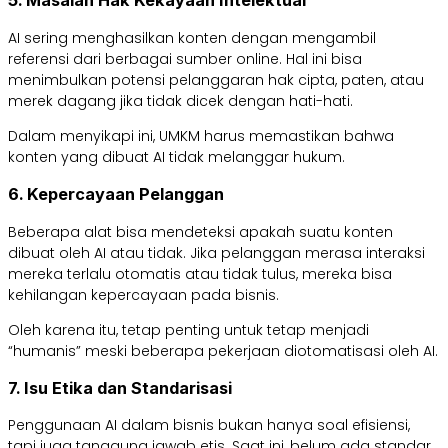
5. Masalah Hak Kekayaan Intelektual
AI sering menghasilkan konten dengan mengambil
referensi dari berbagai sumber online. Hal ini bisa
menimbulkan potensi pelanggaran hak cipta, paten, atau
merek dagang jika tidak dicek dengan hati-hati.
Dalam menyikapi ini, UMKM harus memastikan bahwa
konten yang dibuat AI tidak melanggar hukum.
6. Kepercayaan Pelanggan
Beberapa alat bisa mendeteksi apakah suatu konten
dibuat oleh AI atau tidak. Jika pelanggan merasa interaksi
mereka terlalu otomatis atau tidak tulus, mereka bisa
kehilangan kepercayaan pada bisnis.
Oleh karena itu, tetap penting untuk tetap menjadi
“humanis” meski beberapa pekerjaan diotomatisasi oleh AI.
7. Isu Etika dan Standarisasi
Penggunaan AI dalam bisnis bukan hanya soal efisiensi,
tapi juga tanggung jawab etis. Saat ini, belum ada standar