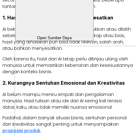
secara bijak dan bertanggung jawab. Berikut beberapa
tantangan utama yang perlu diperhatikan:
1. Hasil yang Tidak Akurat atau Menyesatkan
AI bekerja berdasarkan data yang dimasukkan atau dilatih
sebelumnya. Jika data tersebut tidak lengkap atau bias,
Open Sumber Daya
hasil yang dihasilkan pun bisa tidak relevan, salah arah,
atau bahkan menyesatkan.
Oleh karena itu, hasil dari AI tetap perlu ditinjau ulang oleh
manusia untuk memastikan kebenaran dan kesesuaiannya
dengan konteks bisnis.
2. Kurangnya Sentuhan Emosional dan Kreativitas
AI belum mampu meniru empati dan pengalaman
manusia. Hasil tulisan atau ide dari AI sering kali terasa
datar, kaku, atau tidak memiliki nuansa emosional.
Padahal, dalam banyak situasi bisnis, sentuhan personal
dan kreativitas sangat penting untuk menyampaikan
proposisi produk
.