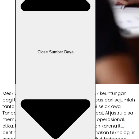
Close Sumber Daya
Meskipun teknologi AI menawarkan banyak keuntungan
bagi UMKM, penggunaannya juga tidak lepas dari sejumlah
tantangan dan risiko yang perlu dipahami sejak awal.
Tanpa pemahaman dan mitigasi yang tepat, AI justru bisa
membawa dampak negatif—baik dari sisi operasional,
etika, hingga kepercayaan pelanggan. Oleh karena itu,
penting bagi pelaku UMKM untuk menggunakan teknologi ini