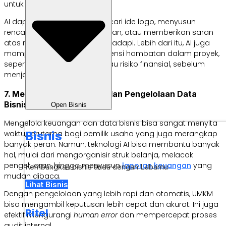
untuk
brainstorming
.
AI dapat membantumu mencari ide logo, menyusun
rencana kampanye pemasaran, atau memberikan saran
atas masalah bisnis yang dihadapi. Lebih dari itu, AI juga
mampu mengidentifikasi potensi hambatan dalam proyek,
seperti biaya tersembunyi atau risiko finansial, sebelum
menjadi masalah nyata.
7. Membantu Pencatatan dan Pengelolaan Data
Bisnis
Open Bisnis
Mengelola keuangan dan data bisnis bisa sangat menyita
Bisnis
waktu, terutama bagi pemilik usaha yang juga merangkap
banyak peran. Namun, teknologi AI bisa membantu banyak
hal, mulai dari mengorganisir struk belanja, melacak
pengeluaran, hingga menyusun
l
aporan keuangan
yang
Kembangkan bisnis anda dengan Labamu
mudah dibaca.
Lihat Bisnis
Dengan pengelolaan yang lebih rapi dan otomatis, UMKM
bisa mengambil keputusan lebih cepat dan akurat. Ini juga
Ritel
efektif mengurangi
human error
dan mempercepat proses
audit internal.