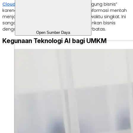
Cloud
menyebut AI sebagai “tulang punggung bisnis”
karena teknologi ini mampu mengubah informasi mentah
menjadi
insight
yang bermanfaat dalam waktu singkat. Ini
sangat membantu mereka yang menjalankan bisnis
dengan tim yang kecil dan waktu yang terbatas.
Open Sumber Daya
Kegunaan Teknologi AI bagi UMKM