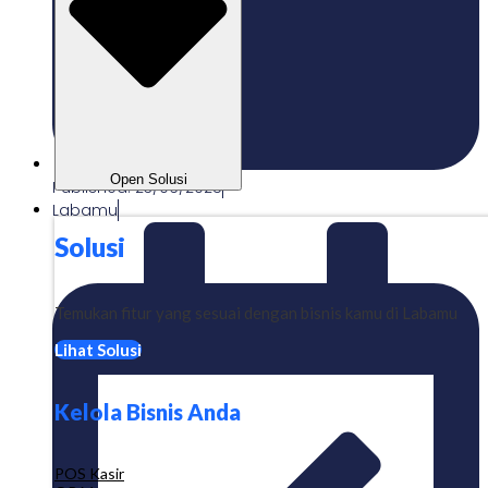
Open Solusi
Published:
23/06/2025
Labamu
Solusi
Temukan fitur yang sesuai dengan bisnis kamu di Labamu
Lihat Solusi
Kelola Bisnis Anda
POS Kasir