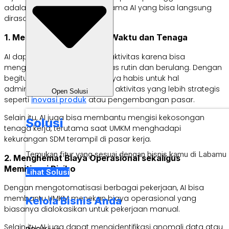
adalah sejumlah manfaat utama AI yang bisa langsung
dirasakan oleh UMKM.
1. Meningkatkan Efisiensi Waktu dan Tenaga
AI dapat meningkatkan produktivitas karena bisa
mengotomatisasi tugas-tugas rutin dan berulang. Dengan
begitu, waktu yang sebelumnya habis untuk hal
administratif bisa dialihkan ke aktivitas yang lebih strategis
Open Solusi
seperti
inovasi produk
atau pengembangan pasar.
Selain itu, AI juga bisa membantu mengisi kekosongan
Solusi
tenaga kerja, terutama saat UMKM menghadapi
kekurangan SDM terampil di pasar kerja.
Temukan fitur yang sesuai dengan bisnis kamu di Labamu
2. Menghemat Biaya Operasional sekaligus
Memitigasi Risiko
Lihat Solusi
Dengan mengotomatisasi berbagai pekerjaan, AI bisa
membantu UMKM menekan biaya operasional yang
Kelola Bisnis Anda
biasanya dialokasikan untuk pekerjaan manual.
Selain itu, AI juga dapat mengidentifikasi anomali data atau