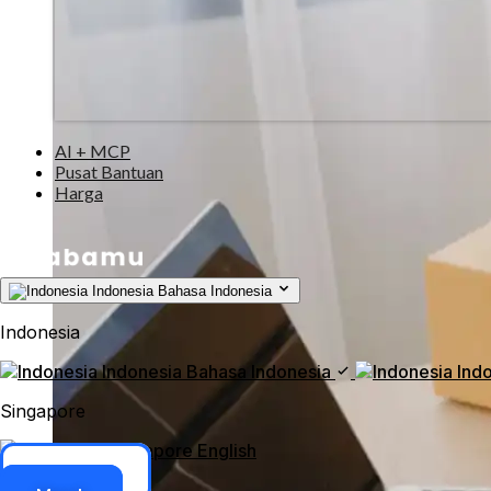
AI + MCP
Pusat Bantuan
Harga
Indonesia
Bahasa Indonesia
Indonesia
Indonesia
Bahasa Indonesia
Ind
Singapore
Singapore
English
Akses ERP