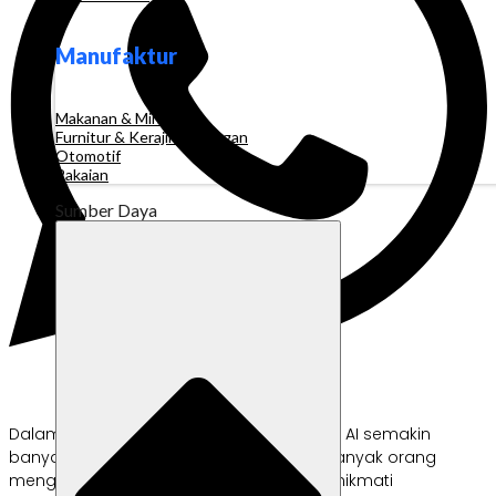
Manufaktur
Makanan & Minuman
Furnitur & Kerajinan Tangan
Otomotif
Pakaian
Sumber Daya
Dalam beberapa tahun terakhir, teknologi AI semakin
banyak diperbincangkan. Sebelumnya, banyak orang
mengira kalau teknologi ini hanya bisa dinikmati