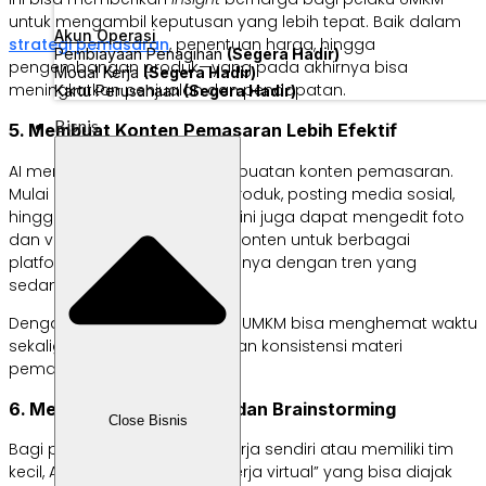
untuk mengambil keputusan yang lebih tepat. Baik dalam
Akun Operasi
strategi
pemasaran
, penentuan harga, hingga
Pembiayaan Penagihan
(Segera Hadir)
pengembangan produk—yang pada akhirnya bisa
Modal Kerja
(Segera Hadir)
meningkatkan penjualan dan pendapatan.
Kartu Perusahaan
(Segera Hadir)
Bisnis
5. Membuat Konten Pemasaran Lebih Efektif
AI memudahkan proses pembuatan konten pemasaran.
Mulai dari menulis deskripsi produk, posting media sosial,
hingga artikel blog. Teknologi ini juga dapat mengedit foto
dan video, membuat variasi konten untuk berbagai
platform, serta menyesuaikannya dengan tren yang
sedang berkembang.
Dengan bantuan teknologi AI, UMKM bisa menghemat waktu
sekaligus menjaga kualitas dan konsistensi materi
pemasarannya.
6. Mendukung Kolaborasi dan Brainstorming
Close Bisnis
Bagi pelaku usaha yang bekerja sendiri atau memiliki tim
kecil, AI bisa menjadi “rekan kerja virtual” yang bisa diajak