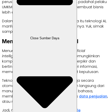
perusahaan besar atau startup teknologi, padahal pelaku
UMKM pun bisa memanfaatkan AI untuk membuat bisnis
lebih efisien, cepat, dan hemat biaya.
Dalam artikel ini, kita akan membahas apa itu teknologi AI,
manfaatnya, hingga tantangan dan risikonya. Yuk, simak
sampai tuntas!
Close Sumber Daya
Mengenal Apa Itu Teknologi AI
Menurut
IBM
, kecerdasan buatan atau
artificial
intelligence
(AI) adalah teknologi yang memungkinkan
komputer dan mesin untuk meniru cara berpikir dan
bertindak manusia. Mulai dari mempelajari informasi,
memecahkan masalah, hingga membuat keputusan.
Teknologi ini memungkinkan sistem bekerja secara
otomatis dan cerdas meski tanpa arahan langsung dari
manusia. Misalnya untuk menerjemahkan bahasa,
membalas pesan
(chatbot)
, menganalisis
data pen
jualan
,
atau memberikan rekomendasi.
Jadi, memang ada benarnya kalau
Google