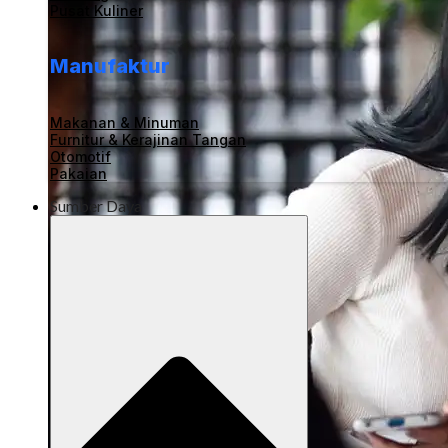
Pusat Kuliner
Manufaktur
Makanan & Minuman
Furnitur & Kerajinan Tangan
Otomotif
Pakaian
Sumber Daya