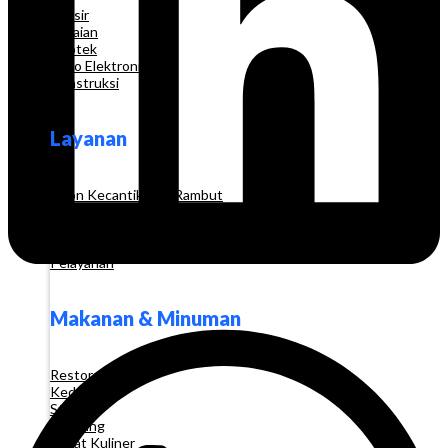
Grosir
Pakaian
Apotek
Toko Elektronik
Konstruksi
Layanan
Salon Kecantikan & Rambut
Konsultasi
Pendidikan & Pelatihan
Biro Perjalanan
Pelayanan
Makanan & Minuman
Restoran
Kedai Kopi
Stan
Katering
Pusat Kuliner