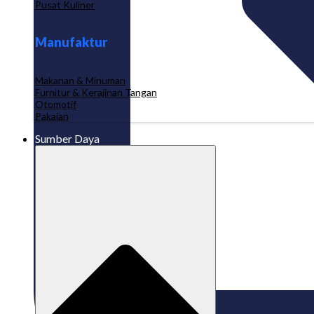
Pusat Kuliner
Manufaktur
Makanan & Minuman
Furnitur & Kerajinan Tangan
Otomotif
Pakaian
Sumber Daya