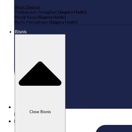
Akun Operasi
Pembiayaan Penagihan
(Segera Hadir)
Modal Kerja
(Segera Hadir)
Kartu Perusahaan
(Segera Hadir)
Bisnis
Close Bisnis
Published:
16/07/2025
Labamu