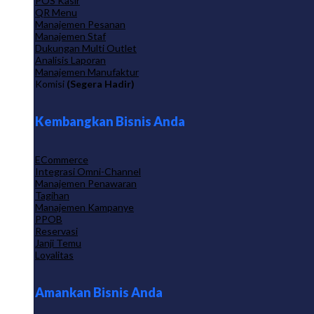
POS Kasir
QR Menu
Manajemen Pesanan
Manajemen Staf
Dukungan Multi Outlet
Analisis Laporan
Manajemen Manufaktur
Komisi
(Segera Hadir)
Kembangkan Bisnis Anda
ECommerce
Integrasi Omni-Channel
Manajemen Penawaran
Tagihan
Manajemen Kampanye
PPOB
Reservasi
Janji Temu
Loyalitas
Amankan Bisnis Anda