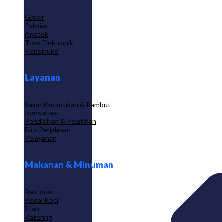
Grosir
Pakaian
Apotek
Toko Elektronik
Konstruksi
Layanan
Salon Kecantikan & Rambut
Konsultasi
Pendidikan & Pelatihan
Biro Perjalanan
Pelayanan
Makanan & Minuman
Restoran
Kedai Kopi
Stan
Katering