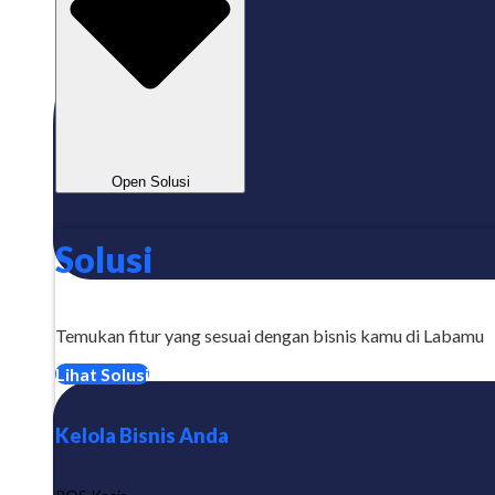
Open Solusi
Solusi
Temukan fitur yang sesuai dengan bisnis kamu di Labamu
Lihat Solusi
Kelola Bisnis Anda