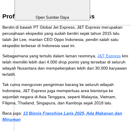
Profil Perusahaan J&T Express
Open Sumber Daya
Berdiri di bawah PT Global Jet Express, J&T Express merupakan
perusahaan ekspedisi yang sudah berdiri sejak tahun 2015 lalu.
Ialah Jet Lee, mantan CEO Oppo Indonesia, pendiri salah satu
ekspedisi terbesar di Indonesia saat ini.
Sebagaimana yang tertulis dalam laman resminya,
J&T Express
kini
telah memiliki lebih dari 4.000
drop points
yang tersebar di seluruh
wilayah Nusantara dan mempekerjakan lebih dari 30.000 karyawan
terlatih.
Tak cuma mengcover pengiriman barang ke seluruh wilayah
Indonesia, J&T Express juga memperluas area bisnisnya ke
sejumlah negara di Asia Tenggara, seperti Malaysia, Vietnam,
Filipina, Thailand, Singapura, dan Kamboja sejak 2018 lalu.
Baca juga:
13 Bisnis Franchise Laris 2025, Ada Makanan dan
Minuman