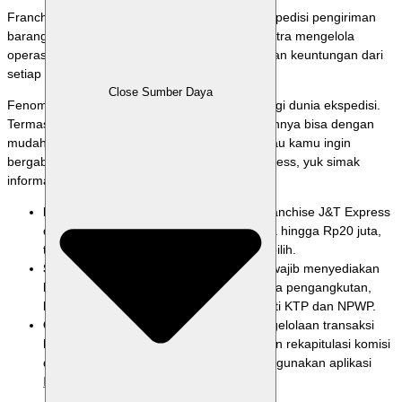
Franchise J&T menawarkan peluang bisnis ekspedisi pengiriman
barang dengan sistem kemitraan drop point. Mitra mengelola
operasional pengiriman harian dan mendapatkan keuntungan dari
setiap transaksi resi.
Close Sumber Daya
Fenomena
belanja online
membawa berkah bagi dunia ekspedisi.
Termasuk franchise J&T Express yang kini agennya bisa dengan
mudah kamu temukan dimana-mana. Nah, kalau kamu ingin
bergabung dengan jaringan waralaba J&T Express, yuk simak
informasi selengkapnya di artikel ini!
Estimasi Modal & Paket:
Modal awal franchise J&T Express
dan J&T Cargo berkisar antara Rp10 juta hingga Rp20 juta,
tergantung tipe paket drop point yang dipilih.
Syarat Pendaftaran Mitra:
Calon mitra wajib menyediakan
lokasi strategis, timbangan digital, armada pengangkutan,
komputer, serta dokumen legalitas seperti KTP dan NPWP.
Optimalisasi Operasional Digital:
Pengelolaan transaksi
harian, pencatatan biaya operasional, dan rekapitulasi komisi
dapat diintegrasikan secara efisien menggunakan aplikasi
Labamu
.