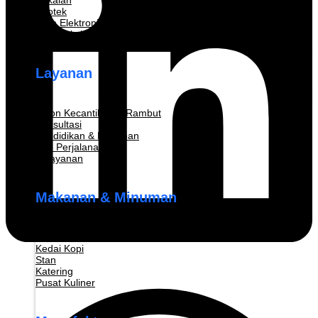
Pakaian
Apotek
Toko Elektronik
Konstruksi
Layanan
Salon Kecantikan & Rambut
Konsultasi
Pendidikan & Pelatihan
Biro Perjalanan
Pelayanan
Makanan & Minuman
Restoran
Kedai Kopi
Stan
Katering
Pusat Kuliner