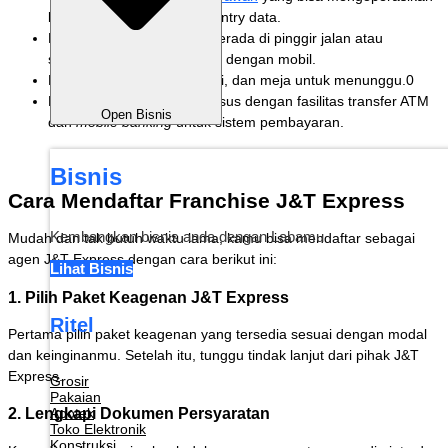
komputer dan melakukan entry data.
Lokasi usaha disarankan berada di pinggir jalan atau
strategis dan dapat diakses dengan mobil.
Memiliki tempat parkir, kursi, dan meja untuk menunggu.0
Menyediakan rekening khusus dengan fasilitas transfer ATM
Open Bisnis
dan
mobile banking
untuk sistem pembayaran.
Bisnis
Cara Mendaftar Franchise J&T Express
Kembangkan bisnis anda dengan Labamu
Mudah dan tak butuh waktu lama, kamu bisa mendaftar sebagai
agen J&T Express dengan cara berikut ini:
Lihat Bisnis
1. Pilih Paket Keagenan J&T Express
Ritel
Pertama pilih paket keagenan yang tersedia sesuai dengan modal
dan keinginanmu. Setelah itu, tunggu tindak lanjut dari pihak J&T
Express.
Grosir
Pakaian
2. Lengkapi Dokumen Persyaratan
Apotek
Toko Elektronik
Konstruksi