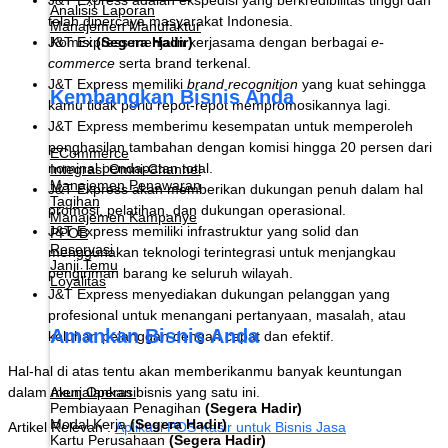
Analisis Laporan
telah dipercaya masyarakat Indonesia.
Manajemen Manufaktur
Komisi
(Segera Hadir)
J&T Express menjalin kerjasama dengan berbagai
e-
commerce
serta brand terkenal.
J&T Express memiliki
brand recognition
yang kuat sehingga
Kembangkan Bisnis Anda
kamu tidak perlu repot-repot mempromosikannya lagi.
J&T Express memberimu kesempatan untuk memperoleh
penghasilan tambahan dengan komisi hingga 20 persen dari
ECommerce
nominal pendapatan total.
Integrasi Omni-Channel
Manajemen Penawaran
J&T Express akan memberikan dukungan penuh dalam hal
Tagihan
promosi, pelatihan, dan dukungan operasional.
Manajemen Kampanye
J&T Express memiliki infrastruktur yang solid dan
PPOB
Reservasi
menggunakan teknologi terintegrasi untuk menjangkau
Janji Temu
pengiriman barang ke seluruh wilayah.
Loyalitas
J&T Express menyediakan dukungan pelanggan yang
profesional untuk menangani pertanyaan, masalah, atau
Amankan Bisnis Anda
keluhan pelanggan dengan cepat dan efektif.
Hal-hal di atas tentu akan memberikanmu banyak keuntungan
Akun Operasi
dalam menjalankan bisnis yang satu ini.
Pembiayaan Penagihan
(Segera Hadir)
Modal Kerja
(Segera Hadir)
Artikel Relevan :
Aplikasi POS Kasir untuk Bisnis Jasa
Kartu Perusahaan
(Segera Hadir)