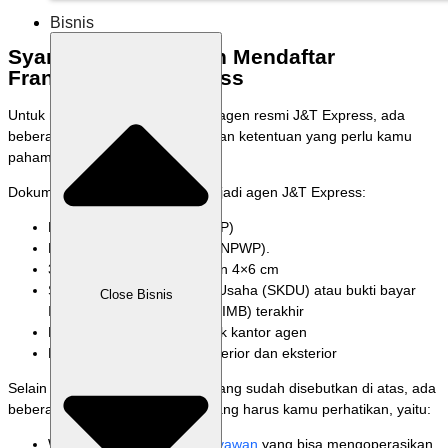
Bisnis
Syarat dan Ketentuan Mendaftar
Franchise J&T Express
Untuk mendaftarkan diri sebagai agen resmi J&T Express, ada
beberapa dokumen pendukung dan ketentuan yang perlu kamu
pahami. Berikut uraiannya.
Dokumen persyaratan untuk menjadi agen J&T Express:
Kartu Tanda Penduduk (KTP)
Nomor Pokok Wajib Pajak (NPWP).
3 lembar pas foto berukuran 4×6 cm
Surat Keterangan Domisili Usaha (SKDU) atau bukti bayar
Close Bisnis
Izin Mendirikan Bangunan (IMB) terakhir
Memiliki lokasi khusus untuk kantor agen
Mengirimkan foto lokasi, interior dan eksterior
Selain persyaratan administrasi yang sudah disebutkan di atas, ada
beberapa ketentuan tambahan yang harus kamu perhatikan, yaitu:
Wajib memiliki 1 atau 2
karyawan
yang bisa mengoperasikan