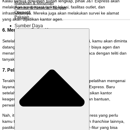
Kalau semua dokumen sudah lengkap, pihak J&T Express akan
Makanan & Minuman
melakukan wawancara terkait lokasi, fasilitas outlet, dan
Furnitur & Kerajinan Tangan
Otomotif
infrastrukturnya. Mereka juga akan melakukan survei ke alamat
Pakaian
yang akan dijadikan kantor agen.
Sumber Daya
6. Membayar Paket Keagenan
Setelah dinyatakan lolos administrasi dan lokasi, kamu akan diminta
datang ke kantor J&T terdekat untuk membayar biaya agen dan
menandatangani surat perjanjian kerjasama. Baca dengan teliti dan
tanyakan hal-hal yang kurang jelas.
7. Pelatihan Agen
Terakhir, kamu akan diundang untuk mengikuti pelatihan mengenai
layanan dan operasional di kantor cabang J&T Express. Baru
setelah itu selesai, kamu bisa mulai mengoperasikan kantor
keagenan. Jika kamu masih butuh dukungan dan bantuan,
perwakilan J&T Express siap membantu.
Nah, itulah informasi seputar
franchise
J&T Express yang perlu
kamu tahu. Kalau kamu juga mengelola jaringan
franchise
lainnya,
pastikan
Labamu
selalu menyertai. Dengan fitur-fitur yang bisa