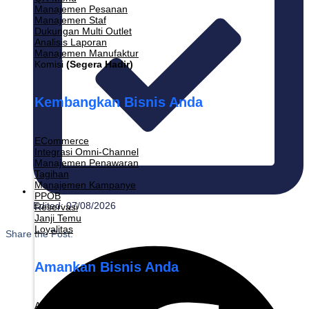
Manajemen Pesanan
Manajemen Staf
Dukungan Multi Outlet
Analisis Laporan
Manajemen Manufaktur
Komisi
(Segera Hadir)
Kembangkan Bisnis Anda
ECommerce
Integrasi Omni-Channel
Manajemen Penawaran
Tagihan
Manajemen Kampanye
PPOB
Edited: 07/08/2026
Reservasi
Janji Temu
Loyalitas
Share the Post:
Amankan Bisnis Anda
Akun Operasi