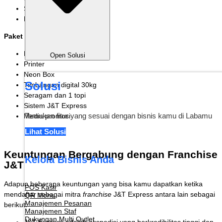
Sistem J&T Express
Media promosi
Paket Rp 20.000.000,00
Laptop
Open Solusi
Printer
Neon Box
Solusi
Timbangan digital 30kg
Seragam dan 1 topi
Sistem J&T Express
Temukan fitur yang sesuai dengan bisnis kamu di Labamu
Media promosi
Lihat Solusi
Keuntungan Bergabung dengan Franchise
Kelola Bisnis Anda
J&T
Adapun beberapa keuntungan yang bisa kamu dapatkan ketika
POS Kasir
mendaftar sebagai mitra
franchise
J&T Express antara lain sebagai
QR Menu
Manajemen Pesanan
berikut:
Manajemen Staf
Dukungan Multi Outlet
J&T Express adalah ekspedisi yang berkredibilitas tinggi dan