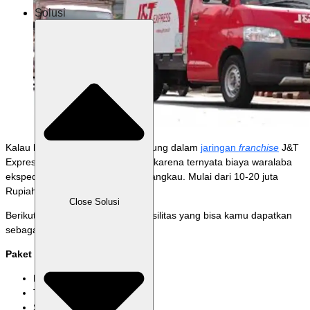
Solusi
Kalau kamu tertarik untuk bergabung dalam
jaringan
franchise
J&T
Express, kamu tak perlu khawatir karena ternyata biaya waralaba
ekspedisi yang satu ini cukup terjangkau. Mulai dari 10-20 juta
Rupiah.
Close Solusi
Berikut adalah detail paket dan fasilitas yang bisa kamu dapatkan
sebagai
franchisee:
Paket Rp 10.000.000,00
Neon Box
Timbangan digital 30 kg
Seragam dan topi