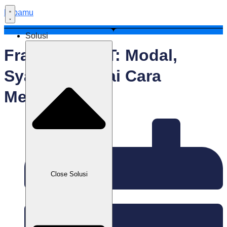
Labamu
Solusi
Franchise J&T: Modal,
Syarat, Sampai Cara
Mendaftarnya
Close Solusi