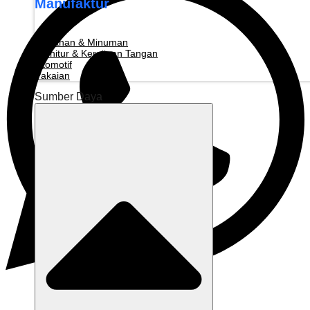
Manufaktur
Makanan & Minuman
Furnitur & Kerajinan Tangan
Otomotif
Pakaian
Sumber Daya