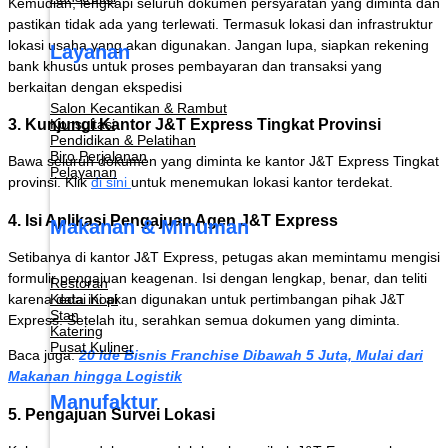
Kemudian, lengkapi seluruh dokumen persyaratan yang diminta dan
pastikan tidak ada yang terlewati. Termasuk lokasi dan infrastruktur
lokasi usaha yang akan digunakan. Jangan lupa, siapkan rekening
Layanan
bank khusus untuk proses pembayaran dan transaksi yang
berkaitan dengan ekspedisi
Salon Kecantikan & Rambut
3. Kunjungi Kantor J&T Express Tingkat Provinsi
Konsultasi
Pendidikan & Pelatihan
Biro Perjalanan
Bawa seluruh dokumen yang diminta ke kantor J&T Express Tingkat
Pelayanan
provinsi. Klik
di sini
untuk menemukan lokasi kantor terdekat.
4. Isi Aplikasi Pengajuan Agen J&T Express
Makanan & Minuman
Setibanya di kantor J&T Express, petugas akan memintamu mengisi
formulir pengajuan keagenan. Isi dengan lengkap, benar, dan teliti
Restoran
Kedai Kopi
karena data ini akan digunakan untuk pertimbangan pihak J&T
Stan
Express. Setelah itu, serahkan semua dokumen yang diminta.
Katering
Pusat Kuliner
Baca juga:
20 Ide Bisnis Franchise Dibawah 5 Juta, Mulai dari
Makanan hingga Logistik
Manufaktur
5. Pengajuan Survei Lokasi