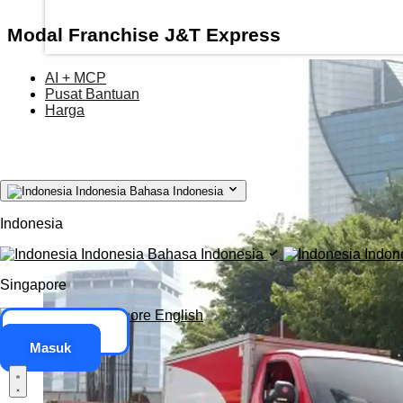
Modal Franchise J&T Express
AI + MCP
Pusat Bantuan
Harga
Indonesia
Bahasa Indonesia
Indonesia
Indonesia
Bahasa Indonesia
Indon
Singapore
Singapore
English
Akses ERP
Masuk