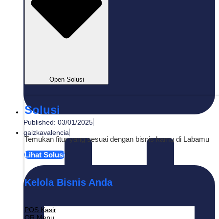
Open Solusi
Solusi
Published:
03/01/2025
gaizkavalencia
Temukan fitur yang sesuai dengan bisnis kamu di Labamu
Lihat Solusi
Kelola Bisnis Anda
POS Kasir
QR Menu