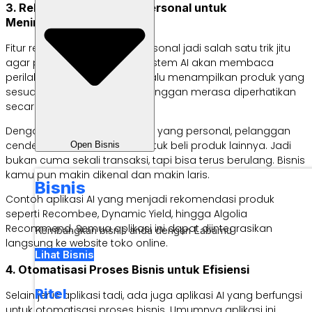
3. Rekomendasi Produk Personal untuk
Meningkatkan Penjualan
Fitur rekomendasi produk personal jadi salah satu trik jitu
agar penjualan meningkat. Sistem AI akan membaca
perilaku belanja pelanggan, lalu menampilkan produk yang
sesuai minatnya. Ini bikin pelanggan merasa diperhatikan
secara khusus.
Dengan pengalaman belanja yang personal, pelanggan
cenderung bakal balik lagi untuk beli produk lainnya. Jadi
Open Bisnis
bukan cuma sekali transaksi, tapi bisa terus berulang. Bisnis
kamu pun makin dikenal dan makin laris.
Bisnis
Contoh aplikasi AI yang menjadi rekomendasi produk
seperti Recombee, Dynamic Yield, hingga Algolia
Recommend. Semua aplikasi ini dapat diintegrasikan
Kembangkan bisnis anda dengan Labamu
langsung ke website toko online.
Lihat Bisnis
4. Otomatisasi Proses Bisnis untuk Efisiensi
Ritel
Selain jenis aplikasi tadi, ada juga aplikasi AI yang berfungsi
untuk otomatisasi proses bisnis. Umumnya aplikasi ini