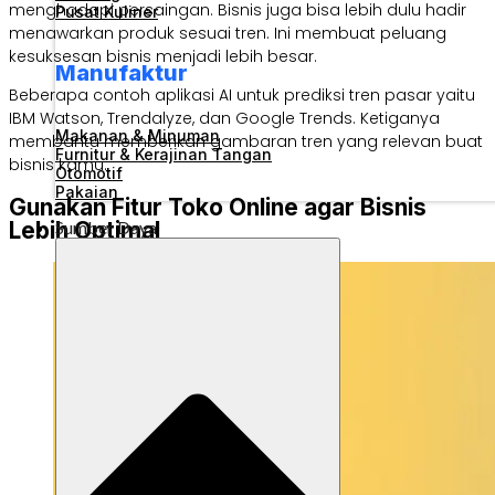
menghadapi persaingan. Bisnis juga bisa lebih dulu hadir
Pusat Kuliner
menawarkan produk sesuai tren. Ini membuat peluang
kesuksesan bisnis menjadi lebih besar.
Manufaktur
Beberapa contoh aplikasi AI untuk prediksi tren pasar yaitu
IBM Watson, Trendalyze, dan Google Trends. Ketiganya
Makanan & Minuman
membantu memberikan gambaran tren yang relevan buat
Furnitur & Kerajinan Tangan
bisnis kamu.
Otomotif
Pakaian
Gunakan Fitur Toko Online agar Bisnis
Sumber Daya
Lebih Optimal