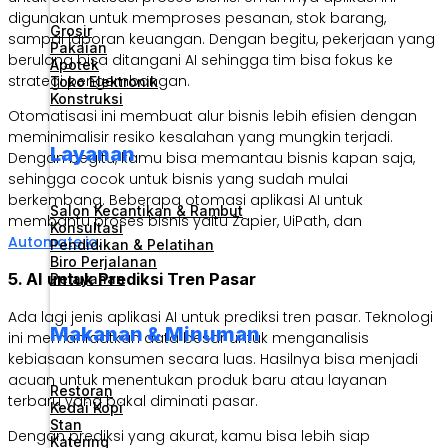
digunakan untuk memproses pesanan, stok barang,
Grosir
sampai laporan keuangan. Dengan begitu, pekerjaan yang
Pakaian
berulang bisa ditangani AI sehingga tim bisa fokus ke
Apotek
strategi pengembangan.
Toko Elektronik
Konstruksi
Otomatisasi ini membuat alur bisnis lebih efisien dengan
meminimalisir resiko kesalahan yang mungkin terjadi.
Layanan
Dengan begitu, kamu bisa memantau bisnis kapan saja,
sehingga cocok untuk bisnis yang sudah mulai
berkembang. Beberapa otomasi aplikasi AI untuk
Salon Kecantikan & Rambut
membantu proses bisnis yaitu Zapier, UiPath, dan
Konsultasi
Automate.io
.
Pendidikan & Pelatihan
Biro Perjalanan
5. AI untuk Prediksi Tren Pasar
Pelayanan
Ada lagi jenis aplikasi AI untuk prediksi tren pasar. Teknologi
Makanan & Minuman
ini memanfaatkan data besar untuk menganalisis
kebiasaan konsumen secara luas. Hasilnya bisa menjadi
acuan untuk menentukan produk baru atau layanan
Restoran
terbaru yang bakal diminati pasar.
Kedai Kopi
Stan
Dengan prediksi yang akurat, kamu bisa lebih siap
Katering