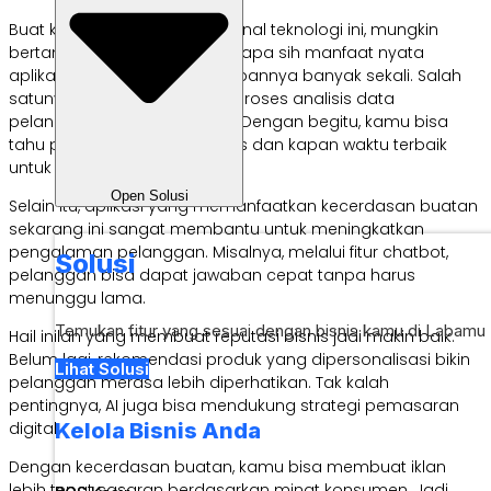
Buat kamu yang baru mengenal teknologi ini, mungkin
bertanya-tanya, sebenarnya apa sih manfaat nyata
aplikasi AI untuk bisnis? Jawabannya banyak sekali. Salah
satunya adalah membantu proses analisis data
pelanggan secara otomatis. Dengan begitu, kamu bisa
tahu produk mana paling laris dan kapan waktu terbaik
untuk promosi.
Open Solusi
Selain itu, aplikasi yang memanfaatkan kecerdasan buatan
sekarang ini sangat membantu untuk meningkatkan
pengalaman pelanggan. Misalnya, melalui fitur chatbot,
Solusi
pelanggan bisa dapat jawaban cepat tanpa harus
menunggu lama.
Temukan fitur yang sesuai dengan bisnis kamu di Labamu
Hail inilah yang membuat reputasi bisnis jadi makin baik.
Belum lagi, rekomendasi produk yang dipersonalisasi bikin
Lihat Solusi
pelanggan merasa lebih diperhatikan. Tak kalah
pentingnya, AI juga bisa mendukung strategi pemasaran
Kelola Bisnis Anda
digital.
Dengan kecerdasan buatan, kamu bisa membuat iklan
lebih tepat sasaran berdasarkan minat konsumen. Jadi,