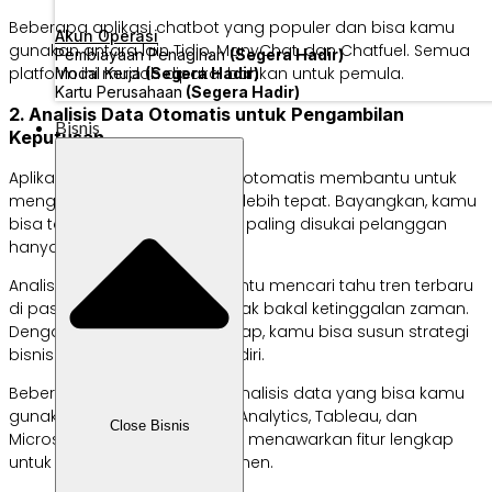
Beberapa aplikasi chatbot yang populer dan bisa kamu
Akun Operasi
gunakan antara lain Tidio, ManyChat, dan Chatfuel. Semua
Pembiayaan Penagihan
(Segera Hadir)
platform ini mudah dipakai bahkan untuk pemula.
Modal Kerja
(Segera Hadir)
Kartu Perusahaan
(Segera Hadir)
2. Analisis Data Otomatis untuk Pengambilan
Bisnis
Keputusan
Aplikasi AI untuk analisis data otomatis membantu untuk
mengambil keputusan bisnis lebih tepat. Bayangkan, kamu
bisa tahu produk mana yang paling disukai pelanggan
hanya dalam hitungan detik.
Analisis data ini juga membantu mencari tahu tren terbaru
di pasar. Jadi, bisnis kamu tidak bakal ketinggalan zaman.
Dengan informasi yang lengkap, kamu bisa susun strategi
bisnis dengan lebih percaya diri.
Beberapa platform AI untuk analisis data yang bisa kamu
gunakan contohnya Google Analytics, Tableau, dan
Close Bisnis
Microsoft Power BI. Semuanya menawarkan fitur lengkap
untuk membaca pola konsumen.