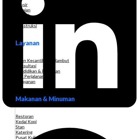
Grosir
Pakaian
Apotek
Toko Elektronik
Konstruksi
Layanan
Salon Kecantikan & Rambut
Konsultasi
Pendidikan & Pelatihan
Biro Perjalanan
Pelayanan
Makanan & Minuman
Restoran
Kedai Kopi
Stan
Katering
Pusat Kuliner