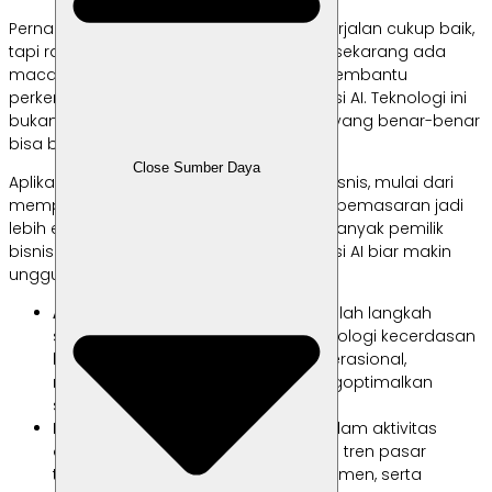
Pernahkah kamu merasa bisnis sudah berjalan cukup baik,
tapi rasanya masih kurang dikenal? Nah, sekarang ada
macam-macam solusi canggih untuk membantu
perkembangan usaha kamu, yaitu aplikasi AI. Teknologi ini
bukan cuma tren sesaat, melainkan alat yang benar-benar
bisa bikin bisnismu melesat lebih cepat.
Close Sumber Daya
Aplikasi AI punya banyak manfaat buat bisnis, mulai dari
mempercepat proses kerja sampai bikin pemasaran jadi
lebih efektif. Tidak heran kalau sekarang banyak pemilik
bisnis mulai beralih menggunakan aplikasi AI biar makin
unggul dari pesaing.
AI untuk meningkatkan bisnis
adalah langkah
strategis berupa pemanfaatan teknologi kecerdasan
buatan guna mengotomatisasi operasional,
menganalisis data besar, dan mengoptimalkan
strategi pemasaran digital.
Mengintegrasikan sistem cerdas dalam aktivitas
operasional membantu mendeteksi tren pasar
terbaru, memprediksi perilaku konsumen, serta