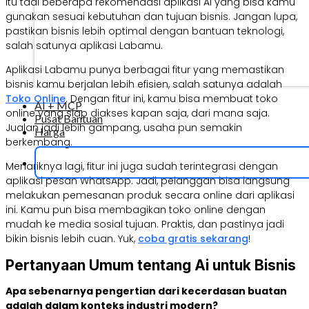
Itu tadi beberapa rekomendasi aplikasi AI yang bisa kamu
gunakan sesuai kebutuhan dan tujuan bisnis. Jangan lupa,
pastikan bisnis lebih optimal dengan bantuan teknologi,
salah satunya aplikasi Labamu.
Aplikasi Labamu punya berbagai fitur yang memastikan
bisnis kamu berjalan lebih efisien, salah satunya adalah
Toko Online
. Dengan fitur ini, kamu bisa membuat toko
AI + MCP
online yang siap diakses kapan saja, dari mana saja.
Pusat Bantuan
Jualan jadi lebih gampang, usaha pun semakin
Harga
berkembang.
Menariknya lagi, fitur ini juga sudah terintegrasi dengan
aplikasi pesan WhatsApp. Jadi, pelanggan bisa langsung
melakukan pemesanan produk secara online dari aplikasi
ini. Kamu pun bisa membagikan toko online dengan
mudah ke media sosial tujuan. Praktis, dan pastinya jadi
bikin bisnis lebih cuan. Yuk,
coba gratis sekarang
!
Pertanyaan Umum tentang Ai untuk Bisnis
Apa sebenarnya pengertian dari kecerdasan buatan
adalah dalam konteks industri modern?