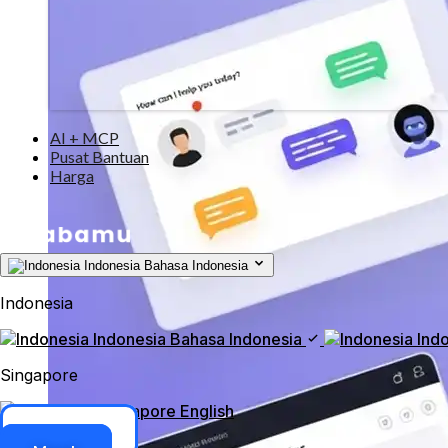
AI + MCP
Pusat Bantuan
Harga
Indonesia
Bahasa Indonesia
Indonesia
Indonesia
Bahasa Indonesia
Ind
Singapore
Singapore
English
Akses ERP