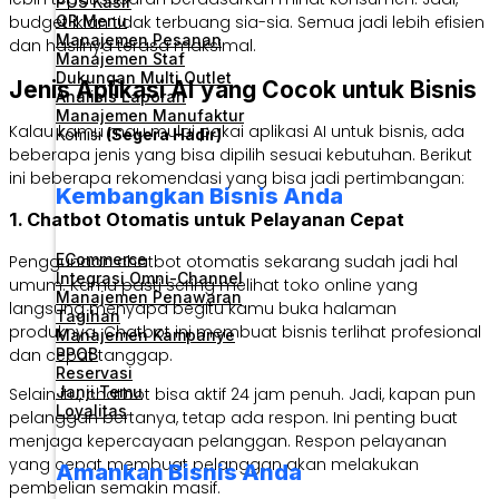
POS Kasir
QR Menu
budget iklan tidak terbuang sia-sia. Semua jadi lebih efisien
Manajemen Pesanan
dan hasilnya terasa maksimal.
Manajemen Staf
Dukungan Multi Outlet
Jenis Aplikasi AI yang Cocok untuk Bisnis
Analisis Laporan
Manajemen Manufaktur
Kalau kamu mau mulai pakai aplikasi AI untuk bisnis, ada
Komisi
(Segera Hadir)
beberapa jenis yang bisa dipilih sesuai kebutuhan. Berikut
ini beberapa rekomendasi yang bisa jadi pertimbangan:
Kembangkan Bisnis Anda
1. Chatbot Otomatis untuk Pelayanan Cepat
ECommerce
Penggunaan chatbot otomatis sekarang sudah jadi hal
Integrasi Omni-Channel
umum. Kamu pasti sering melihat toko online yang
Manajemen Penawaran
langsung menyapa begitu kamu buka halaman
Tagihan
produknya. Chatbot ini membuat bisnis terlihat profesional
Manajemen Kampanye
PPOB
dan cepat tanggap.
Reservasi
Janji Temu
Selain itu, chatbot bisa aktif 24 jam penuh. Jadi, kapan pun
Loyalitas
pelanggan bertanya, tetap ada respon. Ini penting buat
menjaga kepercayaan pelanggan. Respon pelayanan
yang cepat membuat pelanggan akan melakukan
Amankan Bisnis Anda
pembelian semakin masif.