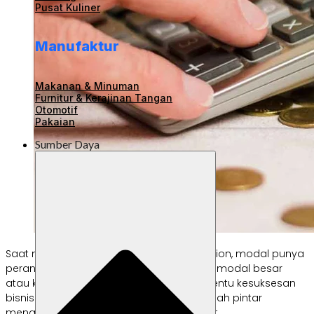
Pusat Kuliner
Manufaktur
Makanan & Minuman
Furnitur & Kerajinan Tangan
Otomotif
Pakaian
Sumber Daya
Saat memulai bisnis, termasuk bisnis fashion, modal punya
peran yang sangat penting. Meski begitu, modal besar
atau kecil sebenarnya tidak menjadi penentu kesuksesan
bisnis yang kamu jalankan. Kuncinya adalah pintar
mengelola dan mengatur modal tersebut.