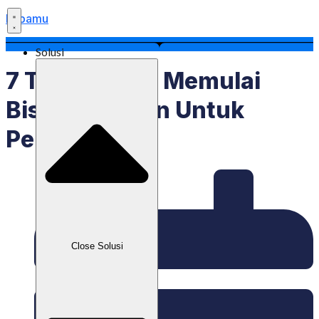
Labamu
Solusi
7 Tips Mudah Memulai
Bisnis Fashion Untuk
Pemula
Close Solusi