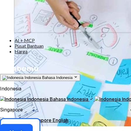
AI + MCP
Pusat Bantuan
Harga
Indonesia
Bahasa Indonesia
Indonesia
Indonesia
Bahasa Indonesia
Ind
Singapore
Singapore
English
Akses ERP