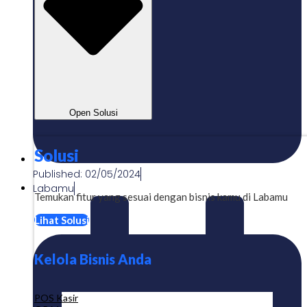
Open Solusi
Solusi
Published:
02/05/2024
Labamu
Temukan fitur yang sesuai dengan bisnis kamu di Labamu
Lihat Solusi
Kelola Bisnis Anda
POS Kasir