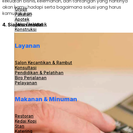
kekuatan bisnis, kelemahan, dan tantangan yang nantinya
akan kamu hadapi serta bagaimana solusi yang harus
Grosir
kamu lakukan.
Pakaian
Apotek
Toko Elektronik
4. Siapkan modal
Konstruksi
Layanan
Salon Kecantikan & Rambut
Konsultasi
Pendidikan & Pelatihan
Biro Perjalanan
Pelayanan
Makanan & Minuman
Restoran
Kedai Kopi
Stan
Katering