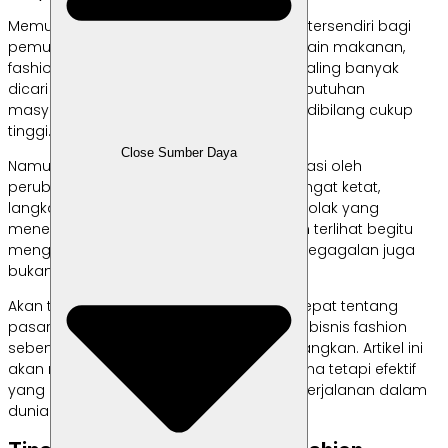
Memulai bisnis selalu menjadi tantangan tersendiri bagi
pemula, tidak terkecuali bisnis fashion. Selain makanan,
fashion memang menjadi produk yang paling banyak
dicari di ranah pasar online. Ini artinya, kebutuhan
masyarakat Indonesia akan fashion bisa dibilang cukup
tinggi.
Close Sumber Daya
Namun, dalam sebuah era yang didominasi oleh
perubahan tren dan persaingan yang sangat ketat,
langkah pertama sering kali menjadi titik tolak yang
menentukan. Meski prospek bisnis fashion terlihat begitu
menggiurkan, potensi kamu mengalami kegagalan juga
bukan tidak mungkin terjadi.
Akan tetapi, dengan pemahaman yang tepat tentang
pasar dan strategi yang sesuai, memulai bisnis fashion
sebenarnya tidak sesulit yang kamu bayangkan. Artikel ini
akan membahas mengenai tips sederhana tetapi efektif
yang dapat membantu kamu memulai perjalanan dalam
dunia bisnis fashion online.