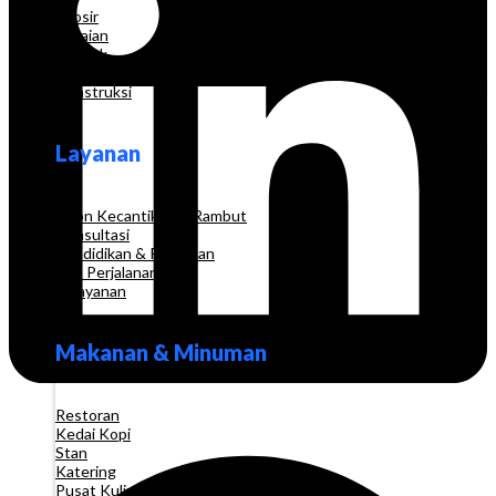
Grosir
Pakaian
Apotek
Toko Elektronik
Konstruksi
Layanan
Salon Kecantikan & Rambut
Konsultasi
Pendidikan & Pelatihan
Biro Perjalanan
Pelayanan
Makanan & Minuman
Restoran
Kedai Kopi
Stan
Katering
Pusat Kuliner