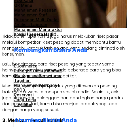
POS Kasir
QR Menu
Manajemen Pesanan
Manajemen Staf
Dukungan Multi Outlet
Analisis Laporan
Manajemen Manufaktur
Komisi
(Segera Hadir)
Tidak boleh lupa, kamu juga harus melakukan riset pasar
melalui kompetitor. Riset pesaing dapat membantu kamu
mengetahui produk fashion apa yang sedang diminati oleh
Kembangkan Bisnis Anda
konsumen.
Lalu, bagaimana cara riset pesaing yang tepat? Sama
ECommerce
halnya dengan riset pasar, ada beberapa cara yang bisa
Integrasi Omni-Channel
Manajemen Penawaran
kamu lakukan untuk riset kompetitor.
Tagihan
Manajemen Kampanye
Misalnya, mempelajari produk yang ditawarkan pesaing
PPOB
baik melalui website maupun sosial media. Selain itu, cek
Reservasi
juga ulasan dari pelanggan dan bandingkan harga produk
Janji Temu
dari pesaing. Jadi, kamu bisa menjual produk yang tepat
Loyalitas
dengan harga yang sesuai.
Amankan Bisnis Anda
3. Membuat rencana bisnis