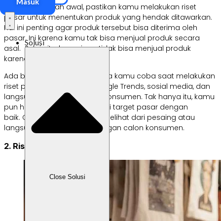
Masuk
Sebagai langkah awal, pastikan kamu melakukan riset
pasar untuk menentukan produk yang hendak ditawarkan.
Hal ini penting agar produk tersebut bisa diterima oleh
pasar. Ini karena kamu tak bisa menjual produk secara
Solusi
asal. Selain itu, kamu juga tidak bisa menjual produk
karena keinginan sendiri.
Ada beberapa cara yang bisa kamu coba saat melakukan
riset pasar, yaitu melalui Google Trends, sosial media, dan
langsung bertanya kepada konsumen. Tak hanya itu, kamu
pun harus mampu mengenali target pasar dengan
baik. Caranya bisa dengan melihat dari pesaing atau
langsung berkomunikasi dengan calon konsumen.
2. Riset kompetitor
Close Solusi