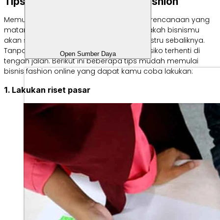
Tips Mudah Memulai Bisnis Fashion
Memulai bisnis fashion memang perlu perencanaan yang
matang. Langkah awal menjadi kunci apakah bisnismu
akan sukses di masa mendatang atau justru sebaliknya.
Tanpa strategi yang jelas, bisnis bisa berisiko terhenti di
Open Sumber Daya
tengah jalan. Berikut ini beberapa tips mudah memulai
bisnis fashion online yang dapat kamu coba lakukan:
1. Lakukan riset pasar