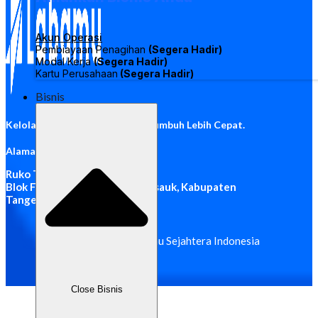
Akun Operasi
Pembiayaan Penagihan
(Segera Hadir)
Modal Kerja
(Segera Hadir)
Kartu Perusahaan
(Segera Hadir)
Bisnis
Kelola Bisnis Lebih Mudah. Bertumbuh Lebih Cepat.
Alamat Kantor
Ruko The Icon 5 Business Park,
Blok F No. 05, Sampora, Kec. Cisauk, Kabupaten
Tangerang, Banten 15345
© 2026 PT Labamu Sejahtera Indonesia
Close Bisnis