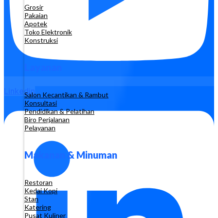
Grosir
Pakaian
Apotek
Toko Elektronik
Konstruksi
Layanan
Linkedin
Salon Kecantikan & Rambut
Konsultasi
Pendidikan & Pelatihan
Biro Perjalanan
Pelayanan
Makanan & Minuman
Restoran
Kedai Kopi
Stan
Katering
Pusat Kuliner