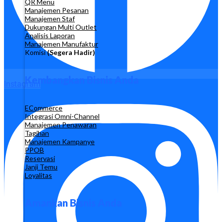
QR Menu
Manajemen Pesanan
Manajemen Staf
Dukungan Multi Outlet
Analisis Laporan
Manajemen Manufaktur
Komisi
(Segera Hadir)
Kembangkan Bisnis Anda
Instagram
ECommerce
Integrasi Omni-Channel
Manajemen Penawaran
Tagihan
Manajemen Kampanye
PPOB
Reservasi
Janji Temu
Loyalitas
Amankan Bisnis Anda