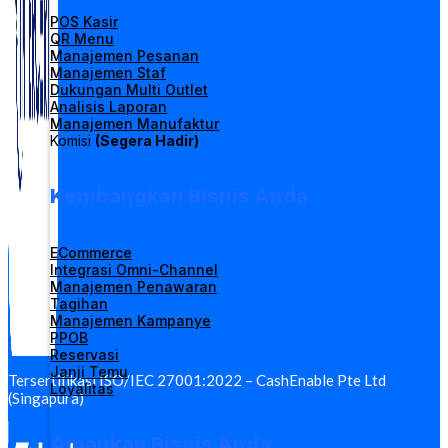
POS Kasir
QR Menu
Manajemen Pesanan
Manajemen Staf
Dukungan Multi Outlet
Analisis Laporan
Manajemen Manufaktur
Komisi
(Segera Hadir)
Kembangkan Bisnis Anda
ECommerce
Integrasi Omni-Channel
Manajemen Penawaran
Tagihan
Manajemen Kampanye
PPOB
Reservasi
Janji Temu
Tersertifikasi ISO/IEC 27001:2022 – CashEnable Pte Ltd
Loyalitas
(Singapura)
Amankan Bisnis Anda