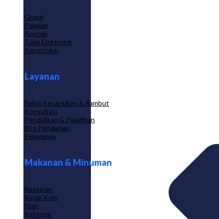
Grosir
Pakaian
Apotek
Toko Elektronik
Konstruksi
Layanan
Salon Kecantikan & Rambut
Konsultasi
Pendidikan & Pelatihan
Biro Perjalanan
Pelayanan
Makanan & Minuman
Restoran
Kedai Kopi
Stan
Katering