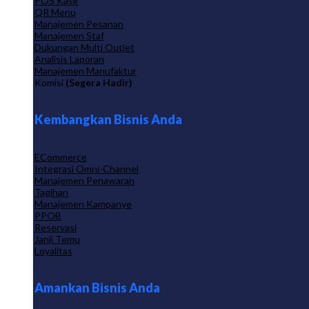
POS Kasir
QR Menu
Manajemen Pesanan
Manajemen Staf
Dukungan Multi Outlet
Analisis Laporan
Manajemen Manufaktur
Komisi
(Segera Hadir)
Kembangkan Bisnis Anda
ECommerce
Integrasi Omni-Channel
Manajemen Penawaran
Tagihan
Manajemen Kampanye
PPOB
Reservasi
Janji Temu
Loyalitas
Amankan Bisnis Anda