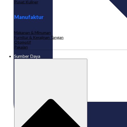
Pusat Kuliner
Manufaktur
Makanan & Minuman
Furnitur & Kerajinan Tangan
Otomotif
Pakaian
Sumber Daya