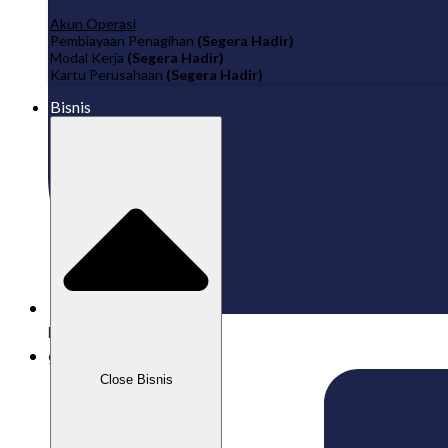
Akun Operasi
Pembiayaan Penagihan
(Segera Hadir)
Modal Kerja
(Segera Hadir)
Kartu Perusahaan
(Segera Hadir)
Bisnis
Published:
10/02/2025
gaizkavalencia
Close Bisnis