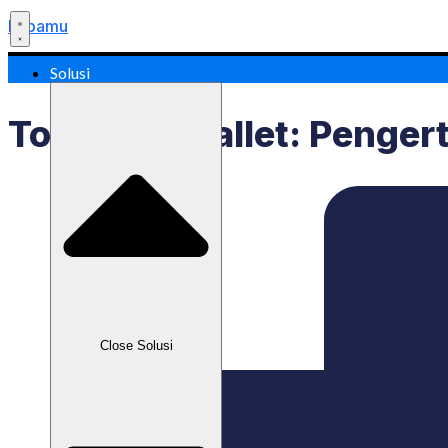
Labamu
Solusi
Top Up E-Wallet: Penger
Close Solusi