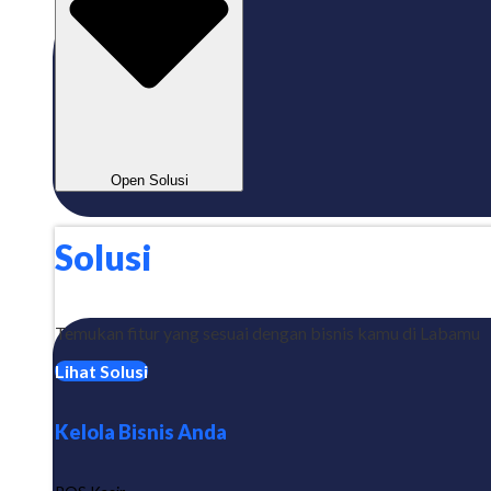
Open Solusi
Solusi
Temukan fitur yang sesuai dengan bisnis kamu di Labamu
Lihat Solusi
Kelola Bisnis Anda