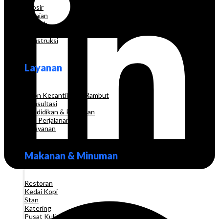
Grosir
Pakaian
Apotek
Toko Elektronik
Konstruksi
Layanan
Salon Kecantikan & Rambut
Konsultasi
Pendidikan & Pelatihan
Biro Perjalanan
Pelayanan
Makanan & Minuman
Restoran
Kedai Kopi
Stan
Katering
Pusat Kuliner