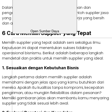
Dalam konteks bisnis harian, jasa kebersihan dan
pengelolaan fasilitas juga merupakan contoh supplier jasa
yang krusial untuk menjaga lingkungan kerja yang bersih
dan aman.
Open Sumber Daya
6 Cara Memilih Supplier yang Tepat
Memilih supplier yang tepat adalah seni sekaligus ilmu.
Keputusan ini dapat menentukan sukses tidaknya
operasional bisnismu. Berikut adalah beberapa langkah
mendetail dan praktis untuk memilih supplier yang ideal:
1. Sesuaikan dengan Kebutuhan Bisnis
Langkah pertama dalam memilih supplier adalah
memahami dengan jelas apa yang kamu butuhkan dari
mereka. Apakah itu kualitas tanpa kompromi, kecepatan
pengiriman, atau mungkin fleksibilitas dalam pesanan?
Memiliki gambaran jelas akan membantu kamu menyaring
supplier yang tidak sesuai lebih awal.