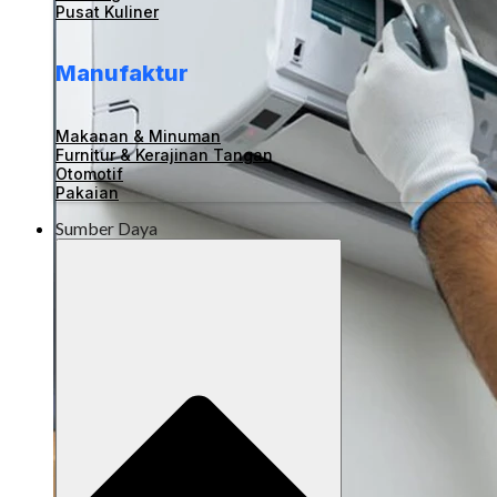
Pusat Kuliner
Manufaktur
Makanan & Minuman
Furnitur & Kerajinan Tangan
Otomotif
Pakaian
Sumber Daya