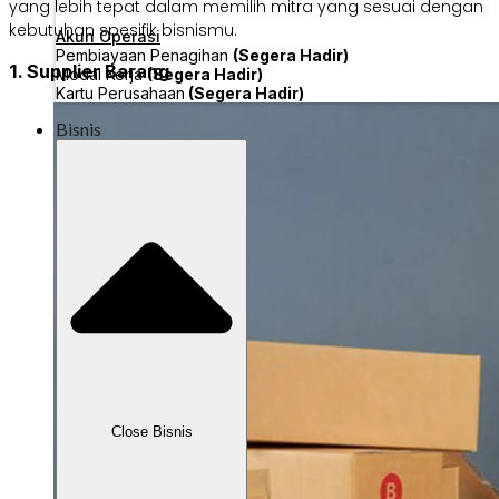
yang lebih tepat dalam memilih mitra yang sesuai dengan
kebutuhan spesifik bisnismu.
Akun Operasi
Pembiayaan Penagihan
(Segera Hadir)
1. Supplier Barang
Modal Kerja
(Segera Hadir)
Kartu Perusahaan
(Segera Hadir)
Bisnis
Close Bisnis