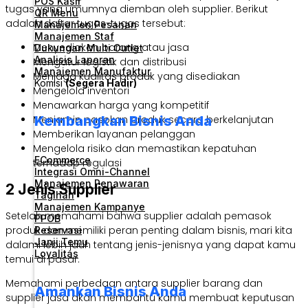
POS Kasir
tugas yang umumnya diemban oleh supplier. Berikut
QR Menu
adalah daftar tugas-tugas tersebut:
Manajemen Pesanan
Manajemen Staf
Menyediakan barang atau jasa
Dukungan Multi Outlet
Analisis Laporan
Mengatur logistik dan distribusi
Manajemen Manufaktur
Menjaga kualitas produk yang disediakan
Komisi
(Segera Hadir)
Mengelola inventori
Menawarkan harga yang kompetitif
Kembangkan Bisnis Anda
Menjamin pasokan produk secara berkelanjutan
Memberikan layanan pelanggan
Mengelola risiko dan memastikan kepatuhan
ECommerce
terhadap regulasi
Integrasi Omni-Channel
Manajemen Penawaran
2 Jenis Supplier
Tagihan
Manajemen Kampanye
Setelah memahami bahwa supplier adalah pemasok
PPOB
produk dan memiliki peran penting dalam bisnis, mari kita
Reservasi
Janji Temu
dalami lebih jauh tentang jenis-jenisnya yang dapat kamu
Loyalitas
temui di pasar.
Memahami perbedaan antara supplier barang dan
Amankan Bisnis Anda
supplier jasa akan membantu kamu membuat keputusan