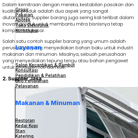
Dalam kemitraan dengan mereka, kestabilan pasokan dan
Grosir
kualitas produk adalah dua aspek yang sangat
Pakaian
diutamakan. Supplier barang juga sering kali terlibat dalam
Apotek
inovasi produk untuk membantu mitra bisnisnya tetap
Toko Elektronik
kompetitif di pasar.
Konstruksi
Salah satu contoh supplier barang yang umum adalah
Layanan
perusahaan yang menyediakan bahan baku untuk industri
makanan dan minuman. Misalnya, sebuah perusahaan
yang menyediakan tepung terigu atau bahan pengawet
Salon Kecantikan & Rambut
untuk produsen roti dan kue.
Konsultasi
Pendidikan & Pelatihan
2. Supplier Jasa
Biro Perjalanan
Pelayanan
Makanan & Minuman
Restoran
Kedai Kopi
Stan
Katering