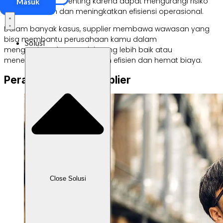
menjadi sangat penting karena dapat mengurangi risiko
Masuk
keterlambatan dan meningkatkan efisiensi operasional.
Dalam banyak kasus, supplier membawa wawasan yang
bisa membantu perusahaan kamu dalam
Solusi
mengembangkan produk yang lebih baik atau
menemukan solusi yang lebih efisien dan hemat biaya.
Peran dan Tugas Supplier
Close Solusi