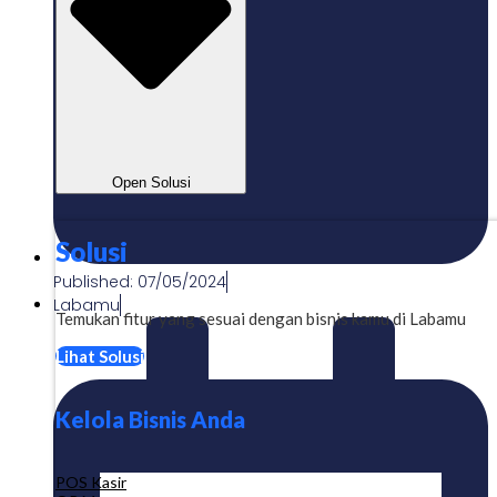
Open Solusi
Solusi
Published:
07/05/2024
Labamu
Temukan fitur yang sesuai dengan bisnis kamu di Labamu
Lihat Solusi
Kelola Bisnis Anda
POS Kasir