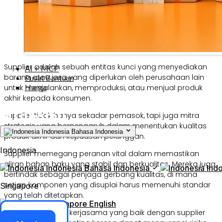
Supplier adalah sebuah entitas kunci yang menyediakan
AI + MCP
barang atau jasa yang diperlukan oleh perusahaan lain
Pusat Bantuan
Harga
untuk menjalankan, memproduksi, atau menjual produk
akhir kepada konsumen.
Supplier tidak hanya sekadar pemasok, tapi juga mitra
strategis yang berpengaruh dalam menentukan kualitas
Indonesia
Bahasa Indonesia
produk akhir dan kepuasan pelanggan.
Indonesia
Supplier memegang peranan vital dalam memastikan
aliran bahan baku yang stabil dan berkualitas. Mereka juga
Indonesia
Bahasa Indonesia
Ind
bertindak sebagai penjaga gerbang kualitas, di mana
setiap komponen yang disuplai harus memenuhi standar
Singapore
yang telah ditetapkan.
Singapore
English
Dalam konteks ini, kerjasama yang baik dengan supplier
Akses ERP