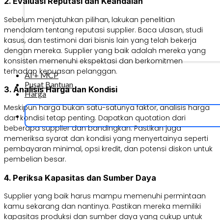
2. Evaluasi Reputasi dan Keandalan
Sebelum menjatuhkan pilihan, lakukan penelitian
mendalam tentang reputasi supplier. Baca ulasan, studi
kasus, dan testimoni dari bisnis lain yang telah bekerja
dengan mereka. Supplier yang baik adalah mereka yang
konsisten memenuhi ekspektasi dan berkomitmen
terhadap kepuasan pelanggan.
AI + MCP
Pusat Bantuan
3. Analisis Harga dan Kondisi
Harga
Meskipun harga bukan satu-satunya faktor, analisis harga
dan kondisi tetap penting. Dapatkan quotation dari
beberapa supplier dan bandingkan. Pastikan juga
memeriksa syarat dan kondisi yang menyertainya seperti
pembayaran minimal, opsi kredit, dan potensi diskon untuk
pembelian besar.
4. Periksa Kapasitas dan Sumber Daya
Supplier yang baik harus mampu memenuhi permintaan
kamu sekarang dan nantinya. Pastikan mereka memiliki
kapasitas produksi dan sumber daya yang cukup untuk