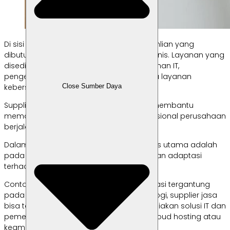
Di sisi lain, supplier jasa menawarkan keahlian yang
dibutuhkan untuk mendukung operasi bisnis. Layanan yang
disediakan bisa beragam, seperti keamanan IT,
pengelolaan sumber daya manusia, atau layanan
Close Sumber Daya
kebersihan.
Supplier jasa ini penting karena mereka membantu
memastikan bahwa semua aspek operasional perusahaan
berjalan dengan lancar dan efisien.
Dalam bekerja dengan supplier jasa, fokus utama adalah
pada keandalan layanan dan kemampuan adaptasi
terhadap perubahan kebutuhan bisnis.
Contoh supplier jasa bisa sangat bervariasi tergantung
pada sektor industri. Dalam sektor teknologi, supplier jasa
bisa termasuk perusahaan yang menyediakan solusi IT dan
pemeliharaan sistem, seperti penyedia cloud hosting atau
keamanan siber.