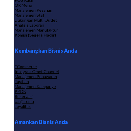
POS Kasir
QR Menu
Manajemen Pesanan
Manajemen Staf
Dukungan Multi Outlet
Analisis Laporan
Manajemen Manufaktur
Komisi
(Segera Hadir)
Kembangkan Bisnis Anda
ECommerce
Integrasi Omni-Channel
Manajemen Penawaran
Tagihan
Manajemen Kampanye
PPOB
Reservasi
Janji Temu
Loyalitas
Amankan Bisnis Anda