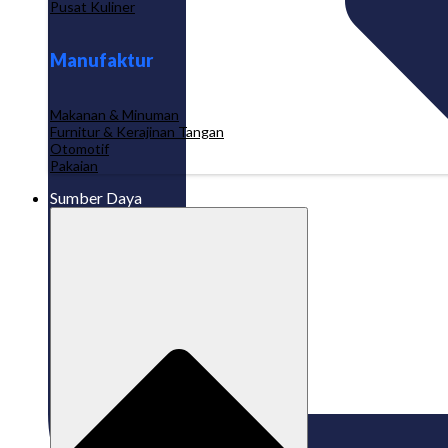
Pusat Kuliner
Manufaktur
Makanan & Minuman
Furnitur & Kerajinan Tangan
Otomotif
Pakaian
Sumber Daya