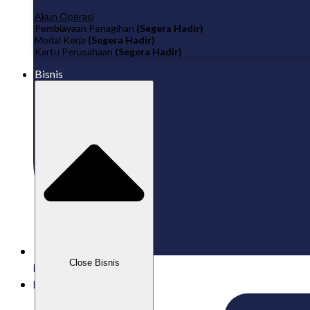
Akun Operasi
Pembiayaan Penagihan
(Segera Hadir)
Modal Kerja
(Segera Hadir)
Kartu Perusahaan
(Segera Hadir)
Bisnis
Close Bisnis
Published:
17/10/2025
Labamu