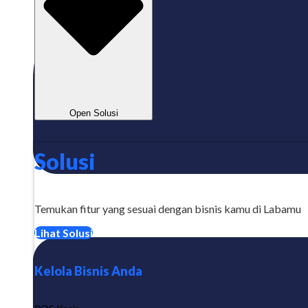
Open Solusi
Solusi
Temukan fitur yang sesuai dengan bisnis kamu di Labamu
Lihat Solusi
Kelola Bisnis Anda