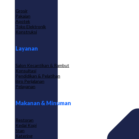
Grosir
Pakaian
Apotek
Toko Elektronik
Konstruksi
Layanan
Salon Kecantikan & Rambut
Konsultasi
Pendidikan & Pelatihan
Biro Perjalanan
Pelayanan
Makanan & Minuman
Restoran
Kedai Kopi
Stan
Katering