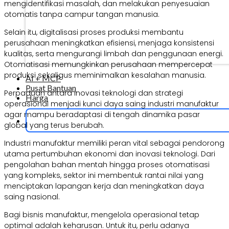
mengidentifikasi masalah, dan melakukan penyesuaian
otomatis tanpa campur tangan manusia.
Selain itu, digitalisasi proses produksi membantu
perusahaan meningkatkan efisiensi, menjaga konsistensi
kualitas, serta mengurangi limbah dan penggunaan energi.
Otomatisasi memungkinkan perusahaan mempercepat
produksi sekaligus meminimalkan kesalahan manusia.
AI + MCP
Pusat Bantuan
Perpaduan antara inovasi teknologi dan strategi
Harga
operasional menjadi kunci daya saing industri manufaktur
agar mampu beradaptasi di tengah dinamika pasar
global yang terus berubah.
Industri manufaktur memiliki peran vital sebagai pendorong
utama pertumbuhan ekonomi dan inovasi teknologi. Dari
pengolahan bahan mentah hingga proses otomatisasi
yang kompleks, sektor ini membentuk rantai nilai yang
menciptakan lapangan kerja dan meningkatkan daya
saing nasional.
Bagi bisnis manufaktur, mengelola operasional tetap
optimal adalah keharusan. Untuk itu, perlu adanya