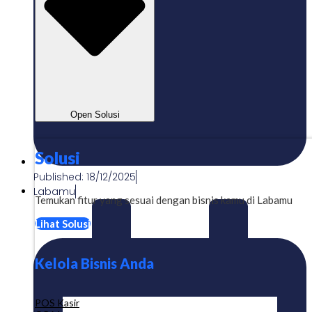
Open Solusi
Solusi
Published:
18/12/2025
Labamu
Temukan fitur yang sesuai dengan bisnis kamu di Labamu
Lihat Solusi
Kelola Bisnis Anda
POS Kasir