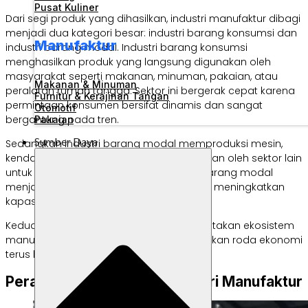
Pusat Kuliner
Dari segi produk yang dihasilkan, industri manufaktur dibagi
menjadi dua kategori besar: industri barang konsumsi dan
Manufaktur
industri barang modal. Industri barang konsumsi
menghasilkan produk yang langsung digunakan oleh
masyarakat seperti makanan, minuman, pakaian, atau
Makanan & Minuman
peralatan rumah tangga. Sektor ini bergerak cepat karena
Furnitur & Kerajinan Tangan
permintaan konsumen bersifat dinamis dan sangat
Otomotif
bergantung pada tren.
Pakaian
Sumber Daya
Sedangkan industri barang modal memproduksi mesin,
kendaraan, serta peralatan yang digunakan oleh sektor lain
untuk mendukung proses produksinya. Barang modal
menjadi tulang punggung industri karena meningkatkan
kapasitas produksi lintas sektor.
Keduanya saling melengkapi dan menciptakan ekosistem
manufaktur berkesinambungan, memastikan roda ekonomi
terus berputar.
Peran Teknologi dalam Industri Manufaktur