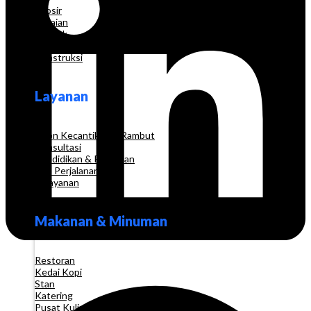
Grosir
Pakaian
Apotek
Toko Elektronik
Konstruksi
Layanan
Salon Kecantikan & Rambut
Konsultasi
Pendidikan & Pelatihan
Biro Perjalanan
Pelayanan
Makanan & Minuman
Restoran
Kedai Kopi
Stan
Katering
Pusat Kuliner