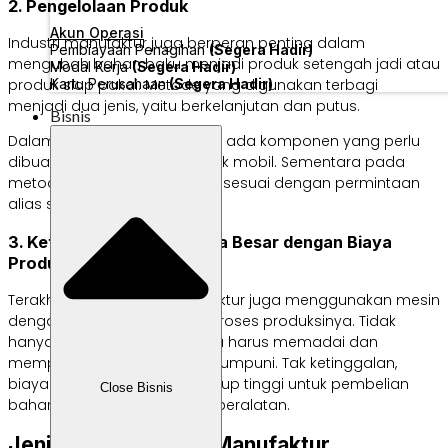
2. Pengelolaan Produk
Akun Operasi
Industri manufaktur juga berperan penting dalam
Pembiayaan Penagihan
(Segera Hadir)
mengubah bahan baku menjadi produk setengah jadi atau
Modal Kerja
(Segera Hadir)
Kartu Perusahaan
(Segera Hadir)
produk siap pakai. Metode yang digunakan terbagi
menjadi dua jenis, yaitu berkelanjutan dan putus.
Bisnis
Dalam metode berkelanjutan, ada komponen yang perlu
dibuat, seperti sparepart untuk mobil. Sementara pada
metode putus, produk dibuat sesuai dengan permintaan
alias satu kali produksi.
3. Keterlibatan Mesin Skala Besar dengan Biaya
Produksi Tinggi
Terakhir, sektor bisnis manufaktur juga menggunakan mesin
dengan skala besar dalam proses produksinya. Tidak
hanya itu, dukungan SDM juga harus memadai dan
mempunyai keahlian yang mumpuni. Tak ketinggalan,
biaya produksi yang juga cukup tinggi untuk pembelian
Close Bisnis
bahan baku dan perawatan peralatan.
Jenis-Jenis Industri Manufaktur