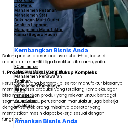
POS Kasir
QR Menu
Manajemen Pesanan
Manajemen Staf
Dukungan Multi Outlet
Analisis Laporan
Manajemen Manufaktur
Komisi
(Segera Hadir)
Kembangkan Bisnis Anda
Dalam proses operasionalnya sehari-hari, industri
manufaktur memiliki tiga karakteristik utama, yaitu:
ECommerce
Integrasi Omni-Channel
1. Proses Produksi yang Cukup Kompleks
Manajemen Penawaran
Tagihan
Perusahaan yang bergerak di sektor manufaktur biasanya
Manajemen Kampanye
memiliki proses produksi yang terbilang kompleks, agar
PPOB
bisa menciptakan produk yang relevan untuk berbagai
Reservasi
Janji Temu
segmen. Selain itu, perusahaan manufaktur juga bekerja
Loyalitas
dengan banyak orang, misalnya operator yang
memastikan mesin dapat bekerja sesuai dengan
fungsinya.
Amankan Bisnis Anda