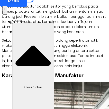
Masuk
Industri manufaktur adalah sektor yang berfokus pada
proses produksi untuk mengubah bahan mentah menjadi
barang jadi. Proses ini bisa melibatkan penggunaan mesin,
Solusi
tenaga manusia, atau kombinasi keduanya. Tujuan
utamanya adalah menghasilkan produk dalam jumlah
besar dengan standar kualitas yang konsisten.
Sektor ini mencakup berbagai bidang seperti otomotif,
makanan dan minuman, tekstil, hingga elektronik.
Manufaktur menjadi penghubung penting antara sektor
pertanian, pertambangan, dan sektor jasa. Tanpa industri
ini, banyak bahan mentah akan kehilangan nilai
ekonominya karena tidak diproses lebih lanjut.
Karakteristik Industri Manufaktur
Close Solusi