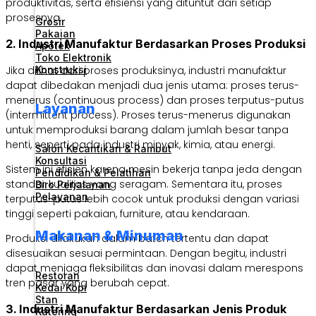
produktivitas, serta efisiensi yang dituntut dari setiap
prosesnya.
Grosir
Pakaian
2. Industri Manufaktur Berdasarkan Proses Produksi
Apotek
Toko Elektronik
Jika dilihat dari proses produksinya, industri manufaktur
Konstruksi
dapat dibedakan menjadi dua jenis utama: proses terus-
menerus (continuous process) dan proses terputus-putus
Layanan
(intermittent process). Proses terus-menerus digunakan
untuk memproduksi barang dalam jumlah besar tanpa
henti, seperti pada industri minyak, kimia, atau energi.
Salon Kecantikan & Rambut
Konsultasi
Sistem ini efisien karena mesin bekerja tanpa jeda dengan
Pendidikan & Pelatihan
standar kualitas yang seragam. Sementara itu, proses
Biro Perjalanan
Pelayanan
terputus-putus lebih cocok untuk produksi dengan variasi
tinggi seperti pakaian, furniture, atau kendaraan.
Makanan & Minuman
Produksi dilakukan dalam batch tertentu dan dapat
disesuaikan sesuai permintaan. Dengan begitu, industri
dapat menjaga fleksibilitas dan inovasi dalam merespons
Restoran
tren pasar yang berubah cepat.
Kedai Kopi
Stan
3. Industri Manufaktur Berdasarkan Jenis Produk
Katering