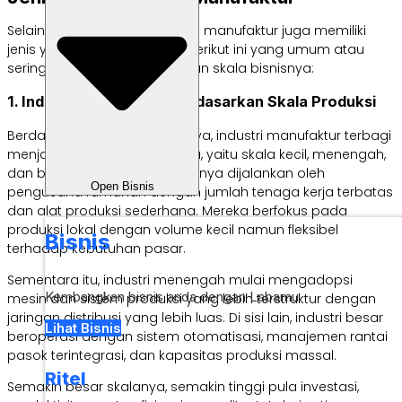
Selain karakteristiknya, industri manufaktur juga memiliki
jenis yang cukup beragam. Berikut ini yang umum atau
sering dijumpai, sesuai dengan skala bisnisnya:
1. Industri Manufaktur Berdasarkan Skala Produksi
Berdasarkan skala produksinya, industri manufaktur terbagi
menjadi tiga tingkatan utama, yaitu skala kecil, menengah,
dan besar. Industri kecil biasanya dijalankan oleh
Open Bisnis
pengusaha rumahan dengan jumlah tenaga kerja terbatas
dan alat produksi sederhana. Mereka berfokus pada
produksi lokal dengan volume kecil namun fleksibel
Bisnis
terhadap kebutuhan pasar.
Sementara itu, industri menengah mulai mengadopsi
Kembangkan bisnis anda dengan Labamu
mesin dan sistem produksi yang lebih terstruktur dengan
jaringan distribusi yang lebih luas. Di sisi lain, industri besar
Lihat Bisnis
beroperasi dengan sistem otomatisasi, manajemen rantai
pasok terintegrasi, dan kapasitas produksi massal.
Ritel
Semakin besar skalanya, semakin tinggi pula investasi,