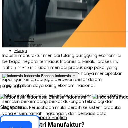
AI + MCP
Pusat Bantuan
Harga
Industri manufaktur menjadi tulang punggung ekonomi di
berbagai negara, termasuk Indonesia. Melalui proses ini,
bahan mentah diubah menjadi produk siap pakai yang
bernilai jual tinggi. Kehadirannya tidak hanya menciptakan
Indonesia
Bahasa Indonesia
lapangan kerja, tapi juga berperan besar dalam
meningkatkan daya saing ekonomi nasional.
Indonesia
Dalam era globalisasi seperti sekarang, sektor manufaktur
Indonesia
Bahasa Indonesia
Ind
semakin berkembang berkat dukungan teknologi dan
Singapore
otomatisasi. Perusahaan mulai beralih ke sistem produksi
yang efisien, ramah lingkungan, dan berbasis data.
Singapore
English
Akses ERP
Apa Itu Industri Manufaktur?