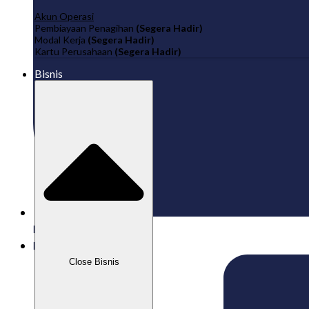
Akun Operasi
Pembiayaan Penagihan
(Segera Hadir)
Modal Kerja
(Segera Hadir)
Kartu Perusahaan
(Segera Hadir)
Bisnis
Published:
15/05/2024
Labamu
Close Bisnis