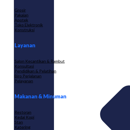
Grosir
Pakaian
Apotek
Toko Elektronik
Konstruksi
Layanan
Salon Kecantikan & Rambut
Konsultasi
Pendidikan & Pelatihan
Biro Perjalanan
Pelayanan
Makanan & Minuman
Restoran
Kedai Kopi
Stan
Katering