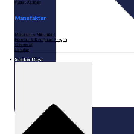
Pusat Kuliner
Manufaktur
Makanan & Minuman
Furnitur & Kerajinan Tangan
Otomotif
Pakaian
Sumber Daya