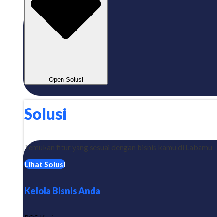
Open Solusi
Solusi
Temukan fitur yang sesuai dengan bisnis kamu di Labamu
Lihat Solusi
Kelola Bisnis Anda