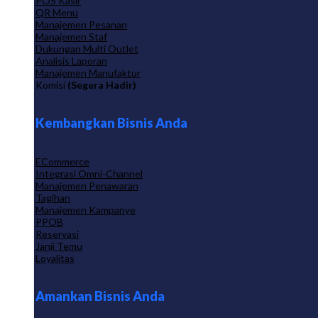
POS Kasir
QR Menu
Manajemen Pesanan
Manajemen Staf
Dukungan Multi Outlet
Analisis Laporan
Manajemen Manufaktur
Komisi
(Segera Hadir)
Kembangkan Bisnis Anda
ECommerce
Integrasi Omni-Channel
Manajemen Penawaran
Tagihan
Manajemen Kampanye
PPOB
Reservasi
Janji Temu
Loyalitas
Amankan Bisnis Anda