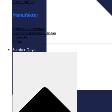
Pusat Kuliner
Manufaktur
Makanan & Minuman
Furnitur & Kerajinan Tangan
Otomotif
Pakaian
Sumber Daya