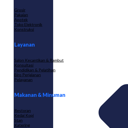
Grosir
Pakaian
Apotek
Toko Elektronik
Konstruksi
Layanan
Salon Kecantikan & Rambut
Konsultasi
Pendidikan & Pelatihan
Biro Perjalanan
Pelayanan
Makanan & Minuman
Restoran
Kedai Kopi
Stan
Katering