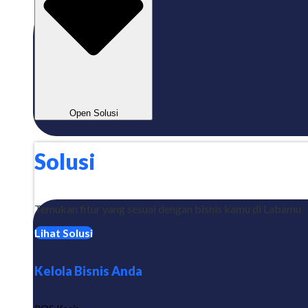
Open Solusi
Solusi
Temukan fitur yang sesuai dengan bisnis kamu di Labamu
Lihat Solusi
Kelola Bisnis Anda