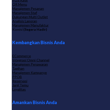
POS Kasir
QR Menu
Manajemen Pesanan
Manajemen Staf
Dukungan Multi Outlet
Analisis Laporan
Manajemen Manufaktur
Komisi
(Segera Hadir)
Kembangkan Bisnis Anda
ECommerce
Integrasi Omni-Channel
Manajemen Penawaran
Tagihan
Manajemen Kampanye
PPOB
Reservasi
Janji Temu
Loyalitas
Amankan Bisnis Anda