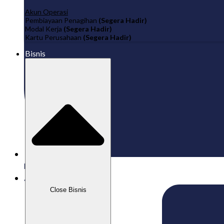
Akun Operasi
Pembiayaan Penagihan
(Segera Hadir)
Modal Kerja
(Segera Hadir)
Kartu Perusahaan
(Segera Hadir)
Bisnis
Published:
03/06/2026
Aizeindra
Close Bisnis