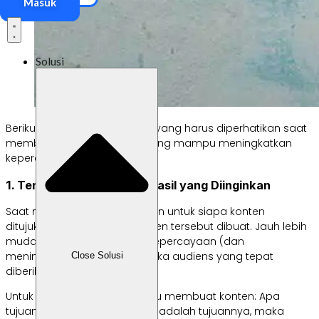
Masuk
Solusi
Berikut adalah beberapa hal yang harus diperhatikan saat
membuat konten promosi yang mampu meningkatkan
kepercayaan pelanggan.
1. Tentukan Audiens dan Hasil yang Diinginkan
Saat membuat konten, pikirkan untuk siapa konten
ditujukan dan mengapa konten tersebut dibuat. Jauh lebih
mudah untuk membangun kepercayaan (dan
meningkatkan penjualan) ketika audiens yang tepat
Close Solusi
diberikan konten yang tepat.
Untuk itu, pikirkan alasan kamu membuat konten: Apa
tujuannya? Jika kepercayaan adalah tujuannya, maka