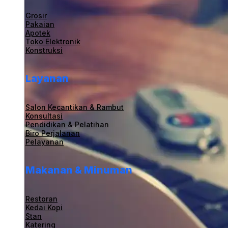
Grosir
Pakaian
Apotek
Toko Elektronik
Konstruksi
Layanan
Salon Kecantikan & Rambut
Konsultasi
Pendidikan & Pelatihan
Biro Perjalanan
Pelayanan
Makanan & Minuman
Restoran
Kedai Kopi
Stan
Katering