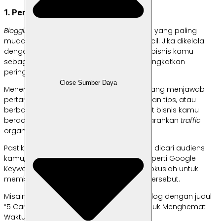
1. Penulisan Artikel di Blog
Blogging
adalah salah satu format konten yang paling
mudah diakses dan efektif untuk bisnis kecil. Jika dikelola
dengan baik, blog dapat memposisikan bisnis kamu
sebagai ahli di bidangnya sekaligus meningkatkan
peringkat mesin pencari situs blog kamu.
Close Sumber Daya
Menerbitkan konten blog secara teratur yang menjawab
pertanyaan umum pelanggan, memberikan tips, atau
berbagi wawasan tentang industri tempat bisnis kamu
berada saat ini, dapat membantu mengarahkan
traffic
organik ke blog kamu.
Pastikan saja untuk meneliti
keyword
yang dicari audiens
kamu, menggunakan alat bantu gratis seperti Google
Keyword Planner atau Ubersuggest, dan fokuslah untuk
membuat konten panjang seputar topik tersebut.
Misalnya, kamu bisa membuat artikel di blog dengan judul
“5 Cara Menggunakan [produk kamu] untuk Menghemat
Waktu”.