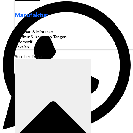
Manufaktur
Makanan & Minuman
Furnitur & Kerajinan Tangan
Otomotif
Pakaian
Sumber Daya