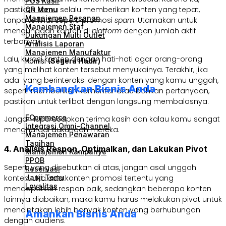
POS Kasir
pastikan kamu selalu memberikan konten yang tepat,
QR Menu
Manajemen Pesanan
tanpa terlihat seperti promosi
spam
. Utamakan untuk
Manajemen Staf
mengunggah konten di
platform
dengan jumlah aktif
Dukungan Multi Outlet
terbanyak.
Analisis Laporan
Manajemen Manufaktur
Lalu, kurasi konten dengan hati-hati agar orang-orang
Komisi
(Segera Hadir)
yang melihat konten tersebut menyukainya. Terakhir, jika
ada yang berinteraksi dengan konten yang kamu unggah,
Kembangkan Bisnis Anda
seperti memberikan komentar atau bahkan pertanyaan,
pastikan untuk terlibat dengan langsung membalasnya.
ECommerce
Jangan lupa ucapkan terima kasih dan kalau kamu sangat
Integrasi Omni-Channel
menghargai dukungan mereka.
Manajemen Penawaran
Tagihan
4. Analisis Respon, Optimalkan, dan Lakukan Pivot
Manajemen Kampanye
PPOB
Seperti yang disebutkan di atas, jangan asal unggah
Reservasi
Janji Temu
konten. Jika ada konten promosi tertentu yang
Loyalitas
mendapatkan respon baik, sedangkan beberapa konten
lainnya diabaikan, maka kamu harus melakukan pivot untuk
menciptakan lebih banyak konten yang berhubungan
Amankan Bisnis Anda
dengan audiens.