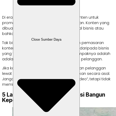
Di era digital seperti saat ini, membuat konten untuk
promosi seperti menjadi sebuah keharusan. Konten yang
dibuat bisa diunggah di akun media sosial bisnis atau
bahkan akun pribadi milik kamu.
Close Sumber Daya
Tak bisa dipungkiri, bisnis yang melakukan pemasaran
konten memiliki performa yang lebih baik daripada bisnis
yang tidak melakukannya. Salah satu dampaknya adalah
adalah dapat membangun kepercayaan pelanggan.
Jika kamu ingin meningkatkan kepercayaan pelanggan
lewat konten, pastikan untuk tidak melakukan secara asal.
Jangan “yang penting
upload
foto atau video”, tetapi tidak
memiliki dampak positif untuk bisnis.
5 Langkah agar Konten Promosi Bangun
Kepercayaan Pelanggan