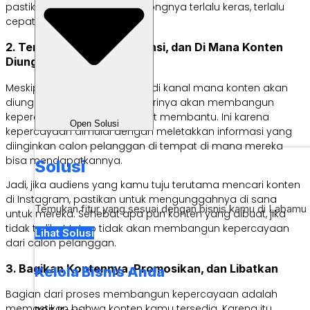
pastikan untuk tidak mendorongnya terlalu keras, terlalu
cepat.
2. Tentukan Jenis, Frekuensi, dan Di Mana Konten
Diunggah
Meskipun jenis, frekuensi, dan di kanal mana konten akan
diunggah tidak dengan sendirinya akan membangun
kepercayaan, tetapi ini sangat membantu. Ini karena
Open Solusi
kepercayaan dimulai dengan meletakkan informasi yang
diinginkan calon pelanggan di tempat di mana mereka
bisa mendapatkannya.
Solusi
Jadi, jika audiens yang kamu tuju terutama mencari konten
di Instagram, pastikan untuk mengunggahnya di sana
Temukan fitur yang sesuai dengan bisnis kamu di Labamu
untuk mereka. Sehebat apa pun konten yang dibuat, jika
tidak terlihat tetap tidak akan membangun kepercayaan
Lihat Solusi
dari calon pelanggan.
3. Bagikan Kontennya, Promosikan, dan Libatkan
Kelola Bisnis Anda
Bagian dari proses membangun kepercayaan adalah
memastikan bahwa konten kamu tersedia. Karena itu,