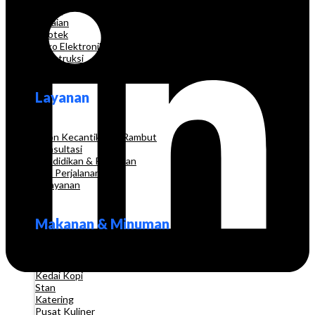
Grosir
Pakaian
Apotek
Toko Elektronik
Konstruksi
Layanan
Salon Kecantikan & Rambut
Konsultasi
Pendidikan & Pelatihan
Biro Perjalanan
Pelayanan
Makanan & Minuman
Restoran
Kedai Kopi
Stan
Katering
Pusat Kuliner