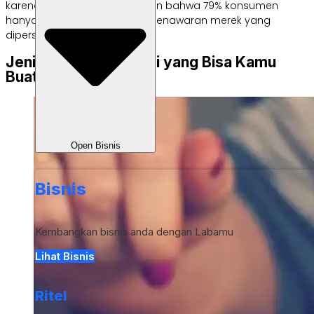
karena penelitian menunjukkan bahwa 79% konsumen
hanya akan terlibat dengan penawaran merek yang
dipersonalisasi untuk mereka.
Jenis Konten Promosi yang Bisa Kamu
Buat
Open Bisnis
Bisnis
Kembangkan bisnis anda dengan Labamu
Lihat Bisnis
Ritel