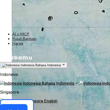
AI + MCP
Pusat Bantuan
Harga
Indonesia
Bahasa Indonesia
Indonesia
Indonesia
Bahasa Indonesia
Ind
Singapore
Singapore
English
Akses ERP