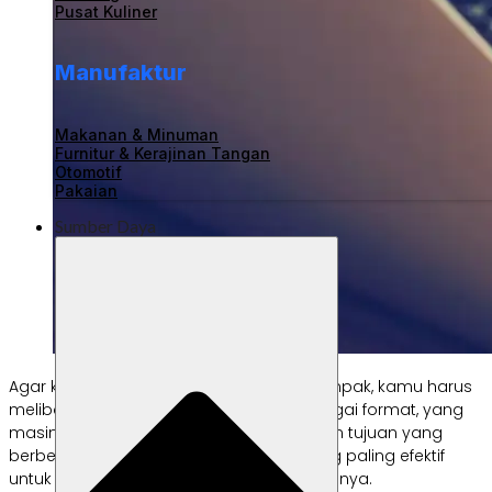
Pusat Kuliner
Manufaktur
Makanan & Minuman
Furnitur & Kerajinan Tangan
Otomotif
Pakaian
Sumber Daya
Agar konten yang diunggah memiliki dampak, kamu harus
melibatkan audiens target melalui berbagai format, yang
masing-masing cocok untuk
platform
dan tujuan yang
berbeda. Berikut adalah jenis konten yang paling efektif
untuk bisnis kecil dan cara menggunakannya.