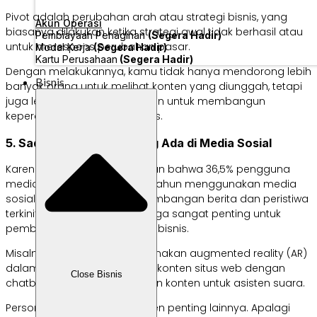
Pivot adalah perubahan arah atau strategi bisnis, yang
Akun Operasi
biasanya dilakukan ketika strategi awal tidak berhasil atau
Pembiayaan Penagihan
(Segera Hadir)
untuk merespons perubahan pasar.
Modal Kerja
(Segera Hadir)
Kartu Perusahaan
(Segera Hadir)
Dengan melakukannya, kamu tidak hanya mendorong lebih
Bisnis
banyak orang untuk melihat konten yang diunggah, tetapi
juga lebih banyak kesempatan untuk membangun
kepercayaan dengan audiens.
5. Sadar dengan Tren yang Ada di Media Sosial
Karena penelitian menunjukkan bahwa 36,5% pengguna
media sosial berusia 16 – 64 tahun menggunakan media
sosial untuk “mengikuti perkembangan berita dan peristiwa
terkini”, maka mengikutinya juga sangat penting untuk
pembuatan konten baik bagi bisnis.
Misalnya, kamu bisa menggunakan augmented reality (AR)
dalam konten, meningkatkan konten situs web dengan
Close Bisnis
chatbot, dan mengoptimalkan konten untuk asisten suara.
Personalisasi juga menjadi tren penting lainnya. Apalagi