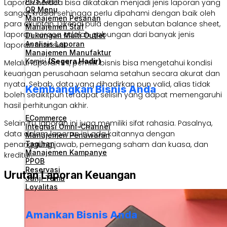
POS Kasir
Laporan neraca bisa dikatakan menjadi jenis laporan yang
QR Menu
sangat krusial sehingga perlu dipahami dengan baik oleh
Manajemen Pesanan
para akuntan. Dikenal pula dengan sebutan balance sheet,
Manajemen Staf
laporan neraca adalah gabungan dari banyak jenis
Dukungan Multi Outlet
Analisis Laporan
laporan finansial.
Manajemen Manufaktur
Komisi
(Segera Hadir)
Melalui laporan ini, pemilik bisnis bisa mengetahui kondisi
keuangan perusahaan selama setahun secara akurat dan
nyata. Sebab, data yang dihadirkan pun valid, alias tidak
Kembangkan Bisnis Anda
boleh sedikitpun terdapat selisih yang dapat memengaruhi
hasil perhitungan akhir.
ECommerce
Selain itu, laporan ini juga memiliki sifat rahasia. Pasalnya,
Integrasi Omni-Channel
data dalam laporan ini ada kaitannya dengan
Manajemen Penawaran
Tagihan
penanggung jawab, pemegang saham dan kuasa, dan
Manajemen Kampanye
kreditur.
PPOB
Reservasi
Urutan Laporan Keuangan
Janji Temu
Loyalitas
Amankan Bisnis Anda