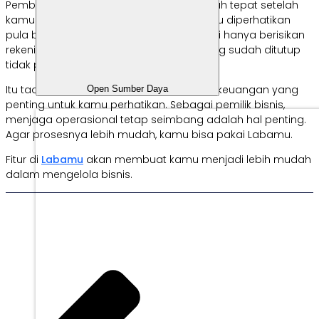
Pembuatan neraca saldo menjadi langkah tepat setelah
kamu menutup rekening. Akan tetapi, perlu diperhatikan
pula bawah neraca saldo penghentian ini hanya berisikan
rekening riil. Inilah sebabnya, rekening yang sudah ditutup
tidak perlu kamu masukkan.
Itu tadi informasi tentang urutan laporan keuangan yang
Open Sumber Daya
penting untuk kamu perhatikan. Sebagai pemilik bisnis,
menjaga operasional tetap seimbang adalah hal penting.
Agar prosesnya lebih mudah, kamu bisa pakai Labamu.
Fitur di
Labamu
akan membuat kamu menjadi lebih mudah
dalam mengelola bisnis.