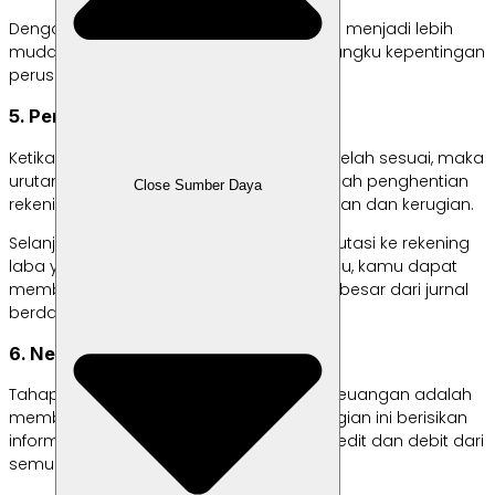
Dengan demikian, data yang dimasukkan menjadi lebih
mudah terbaca dan dianalisis oleh pemangku kepentingan
perusahaan.
5. Penghentian rekening nominal
Ketika semua rekening pada buku besar telah sesuai, maka
urutan laporan keuangan berikutnya adalah penghentian
Close Sumber Daya
rekening nominal pada laporan keuntungan dan kerugian.
Selanjutnya, saldo untung rugi dapat dimutasi ke rekening
laba yang tidak dilakukan pembagian. Lalu, kamu dapat
membuat pembukuan informasi ke buku besar dari jurnal
berdasarkan rekening tadi.
6. Neraca saldo penghentian
Tahapan terakhir dalam urutan laporan keuangan adalah
membuat neraca saldo penghentian. Bagian ini berisikan
informasi terkait keseimbangan antara kredit dan debit dari
semua rekening yang belum ditutup.