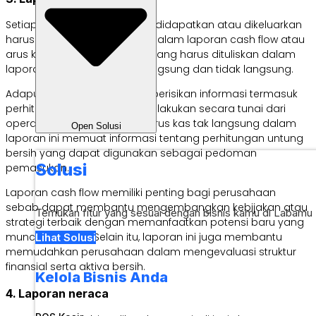
Setiap kas perusahaan yang didapatkan atau dikeluarkan
harus dicatat dengan tepat dalam laporan cash flow atau
arus kas. Ada dua jenis arus yang harus dituliskan dalam
laporan ini, yaitu cash flow langsung dan tidak langsung.
Adapun, cash flow langsung berisikan informasi termasuk
perhitungan transaksi yang dilakukan secara tunai dari
operasional. Sementara itu, arus kas tak langsung dalam
Open Solusi
laporan ini memuat informasi tentang perhitungan untung
bersih yang dapat digunakan sebagai pedoman
Solusi
pemasukan.
Laporan cash flow memiliki penting bagi perusahaan
sebab dapat membantu mengembangkan kebijakan atau
Temukan fitur yang sesuai dengan bisnis kamu di Labamu
strategi terbaik dengan memanfaatkan potensi baru yang
muncul di pasar. Selain itu, laporan ini juga membantu
Lihat Solusi
memudahkan perusahaan dalam mengevaluasi struktur
finansial serta aktiva bersih.
Kelola Bisnis Anda
4. Laporan neraca