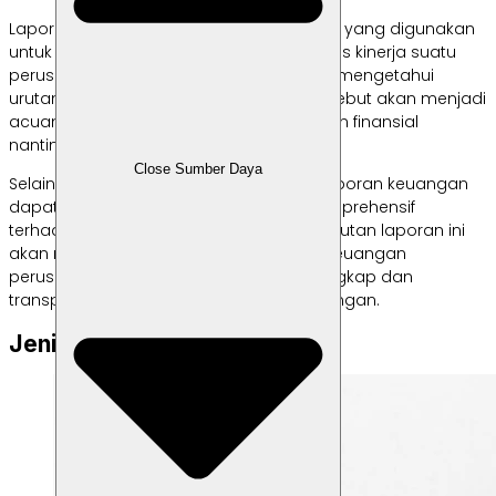
Laporan keuangan adalah dokumen vital yang digunakan
untuk menilai kesehatan finansial sekaligus kinerja suatu
perusahaan. Profesi akuntan tentu harus mengetahui
urutan laporan keuangan, sebab hal tersebut akan menjadi
acuan utama dalam penyusunan laporan finansial
nantinya.
Close Sumber Daya
Selain itu, mengetahui jenis dan urutan laporan keuangan
dapat memberikan gambaran yang komprehensif
terhadap kondisi finansial perusahaan. Urutan laporan ini
akan memastikan bahwa setiap aspek keuangan
perusahaan dapat dievaluasi secara lengkap dan
transparan oleh para pemangku kepentingan.
Jenis Laporan Keuangan