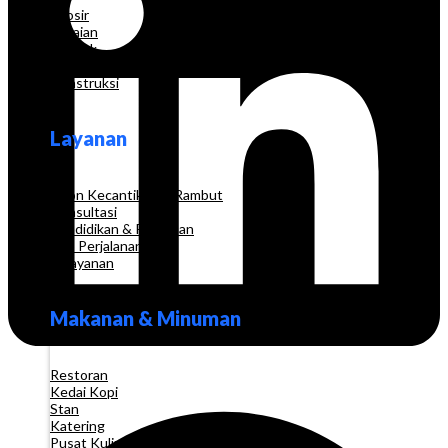
Grosir
Pakaian
Apotek
Toko Elektronik
Konstruksi
Layanan
Salon Kecantikan & Rambut
Konsultasi
Pendidikan & Pelatihan
Biro Perjalanan
Pelayanan
Makanan & Minuman
Restoran
Kedai Kopi
Stan
Katering
Pusat Kuliner