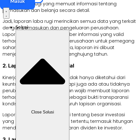
Masuk
laporan laba rugi yang memuat informasi tentang
pemasukan dan belanja secara detail.
Jadi, laporan laba rugi merincikan semua data yang terkait
Solusi
dengan pemasukan dan pengeluaran perusahaan.
Laporan ini juga menjadi sumber informasi yang valid
terhadap keadaan finansial perusahaan untuk pemegang
saham atau investor. Biasanya, laporan ini dibuat
menjelang akhir bulan atau penghujung tahun.
2. Laporan perubahan modal
Kinerja finansial perusahaan tidak hanya diketahui dari
keuntungan dan kerugian, tetapi juga ada atau tidaknya
perubahan modal. Perusahaan wajib membuat laporan
terhadap perubahan modal sebagai bukti transparansi
kondisi finansial terhadap seluruh lapisan organisasi.
Close Solusi
Laporan ini berisikan informasi tentang besar investasi
yang didapatkan pada waktu tertentu, termasuk hitungan
mendetail terhadap pembayaran dividen ke investor.
3. Laporan cash flow