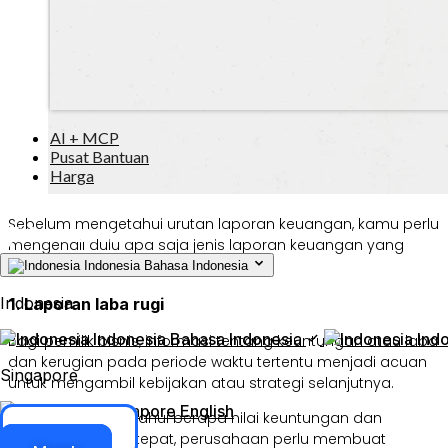
AI + MCP
Pusat Bantuan
Harga
Sebelum mengetahui urutan laporan keuangan, kamu perlu
mengenali dulu apa saja jenis laporan keuangan yang
umum digunakan:
Indonesia
Bahasa Indonesia
Indonesia
1. Laporan laba rugi
Indonesia
Bahasa Indonesia
Ind
Bagi pemilik bisnis, informasi tentang keuntungan atau laba
dan kerugian pada periode waktu tertentu menjadi acuan
Singapore
untuk mengambil kebijakan atau strategi selanjutnya.
Singapore
English
Agar bisa mengetahui berapa nilai keuntungan dan
Akses ERP
kerugian dengan tepat, perusahaan perlu membuat