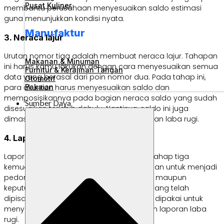
Pusat Kuliner
membantu perusahaan menyesuaikan saldo estimasi
guna menunjukkan kondisi nyata.
Manufaktur
3. Neraca lajur
Urutan nomor tiga adalah membuat neraca lajur. Tahapan
Makanan & Minuman
ini harus kamu lakukan dengan cara menyesuaikan semua
Furnitur & Kerajinan Tangan
data yang berasal dari poin nomor dua. Pada tahap ini,
Otomotif
Pakaian
para akuntan harus menyesuaikan saldo dan
memposisikannya pada bagian neraca saldo yang sudah
Sumber Daya
disesuaikan terlebih dahulu. Nantinya, saldo ini juga
dimasukkan ke laporan neraca dan laporan laba rugi.
4. Laporan finansial
Laporan yang telah selesai dibuat pada tahap tiga
kemudian disusun kembali sesuai ketentuan untuk menjadi
pedoman dalam pengambilan kebijakan maupun
keputusan bisnis di masa depan. Angka yang telah
dipisahkan pada neraca lajur juga dapat dipakai untuk
menyusun laporan perubahan modal dan laporan laba
rugi.