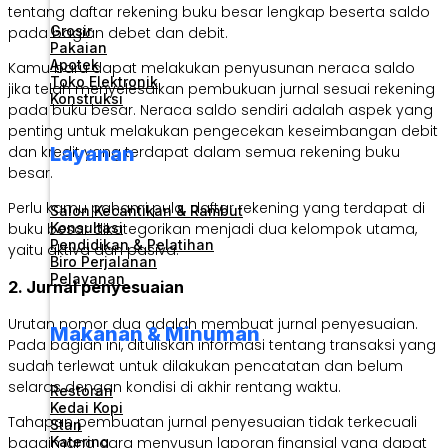
tentang daftar rekening buku besar lengkap beserta saldo
Grosir
pada bagian debet dan debit.
Pakaian
Apotek
Kamu baru dapat melakukan penyusunan neraca saldo
Toko Elektronik
jika telah menyelesaikan pembukuan jurnal sesuai rekening
Konstruksi
pada buku besar. Neraca saldo sendiri adalah aspek yang
penting untuk melakukan pengecekan keseimbangan debit
Layanan
dan kredit yang terdapat dalam semua rekening buku
besar.
Perlu kamu pahami pula, daftar rekening yang terdapat di
Salon Kecantikan & Rambut
Konsultasi
buku besar dikategorikan menjadi dua kelompok utama,
Pendidikan & Pelatihan
yaitu aktiva dan pasiva.
Biro Perjalanan
Pelayanan
2. Jurnal penyesuaian
Urutan nomor dua adalah membuat jurnal penyesuaian.
Makanan & Minuman
Pada bagian ini, dituliskan informasi tentang transaksi yang
sudah terlewat untuk dilakukan pencatatan dan belum
selaras dengan kondisi di akhir rentang waktu.
Restoran
Kedai Kopi
Tahapan pembuatan jurnal penyesuaian tidak terkecuali
Stan
Katering
bagaimana cara menyusun laporan finansial yang dapat