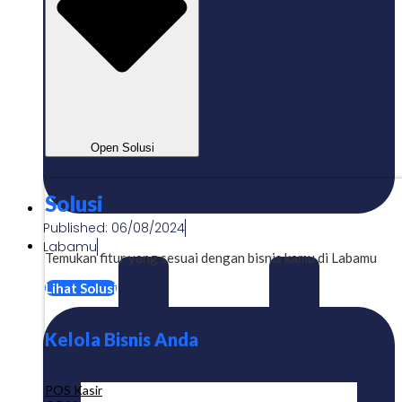
Open Solusi
Solusi
Published:
06/08/2024
Labamu
Temukan fitur yang sesuai dengan bisnis kamu di Labamu
Lihat Solusi
Kelola Bisnis Anda
POS Kasir