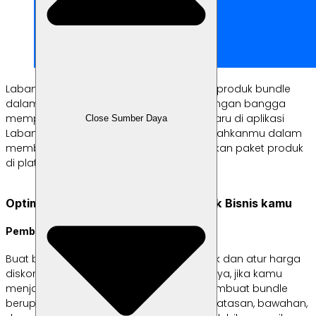
Labamu memahami pentingnya strategi produk bundle
dalam bisnismu. Oleh karena itu, kami dengan bangga
memperkenalkan fitur Produk Bundle terbaru di aplikasi
Close Sumber Daya
Labamu. Fitur ini dirancang untuk memudahkanmu dalam
membuat, mengelola, dan mempromosikan paket produk
di platform kami.
Optimalkan Fitur Produk Bundle untuk Bisnis kamu
Pembuatan Paket yang Mudah
Buat bundle produk dengan beberapa klik dan atur harga
diskon sesuai kebutuhan bisnismu. Misalnya, jika kamu
menjalankan toko fashion, kamu bisa membuat bundle
berupa satu set pakaian yang terdiri dari atasan, bawahan,