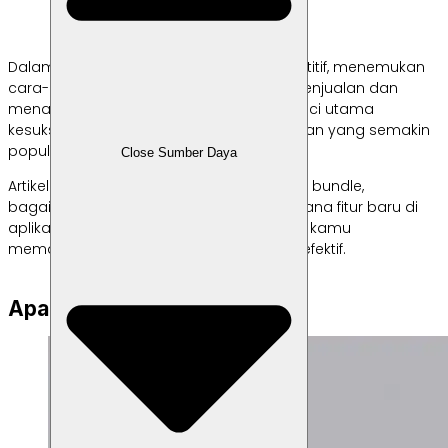
Dalam dunia bisnis yang semakin kompetitif, menemukan
cara-cara inovatif untuk meningkatkan penjualan dan
menarik perhatian pelanggan adalah kunci utama
kesuksesan. Salah satu strategi pemasaran yang semakin
populer adalah produk bundle.
Close Sumber Daya
Artikel ini akan membahas apa itu produk bundle,
bagaimana penerapannya, dan bagaimana fitur baru di
aplikasi Labamu dapat membantu bisnis kamu
memanfaatkan strategi ini dengan lebih efektif.
Apa Itu Produk Bundle?