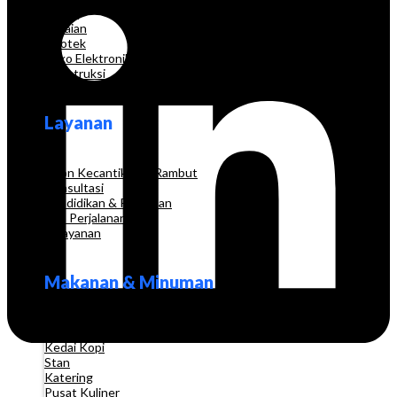
Grosir
Pakaian
Apotek
Toko Elektronik
Konstruksi
Layanan
Salon Kecantikan & Rambut
Konsultasi
Pendidikan & Pelatihan
Biro Perjalanan
Pelayanan
Makanan & Minuman
Restoran
Kedai Kopi
Stan
Katering
Pusat Kuliner