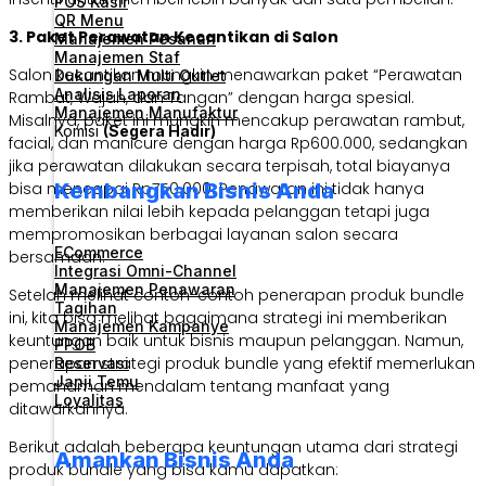
POS Kasir
QR Menu
3. Paket Perawatan Kecantikan di Salon
Manajemen Pesanan
Manajemen Staf
Salon kecantikan mungkin menawarkan paket “Perawatan
Dukungan Multi Outlet
Analisis Laporan
Rambut, Wajah, dan Tangan” dengan harga spesial.
Manajemen Manufaktur
Misalnya, paket ini mungkin mencakup perawatan rambut,
Komisi
(Segera Hadir)
facial, dan manicure dengan harga Rp600.000, sedangkan
jika perawatan dilakukan secara terpisah, total biayanya
Kembangkan Bisnis Anda
bisa mencapai Rp750.000. Penawaran ini tidak hanya
memberikan nilai lebih kepada pelanggan tetapi juga
mempromosikan berbagai layanan salon secara
ECommerce
bersamaan.
Integrasi Omni-Channel
Manajemen Penawaran
Setelah melihat contoh-contoh penerapan produk bundle
Tagihan
ini, kita bisa melihat bagaimana strategi ini memberikan
Manajemen Kampanye
keuntungan baik untuk bisnis maupun pelanggan. Namun,
PPOB
penerapan strategi produk bundle yang efektif memerlukan
Reservasi
Janji Temu
pemahaman mendalam tentang manfaat yang
Loyalitas
ditawarkannya.
Berikut adalah beberapa keuntungan utama dari strategi
Amankan Bisnis Anda
produk bundle yang bisa kamu dapatkan: