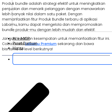
Produk bundle adalah strategi efektif untuk meningkatkan
penjualan dan menarik pelanggan dengan menawarkan
lebih banyak nilai dalam satu paket. Dengan
memanfaatkan fitur Produk Bundle terbaru di aplikasi
Labamu, kamu dapat mengelola dan mempromosikan
bundle produk-mu dengan lebih mudah dan efektif.
AI + MCP
Jangan lewatkan kesempatan untuk memanfaatkan fitur ini.
Pusat Bantuan
Coba Gratis
Labamu Premium
sekarang dan bawa
Harga
bisnismu ke level berikutnya!