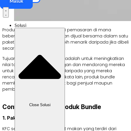
Masuk
Solusi
Produk Bundle adalah strategi pemasaran di mana
beberapa produk atau layanan dijual bersama dalam satu
paket dengan harga yang lebih menarik daripada jika dibeli
secara terpisah.
Tujuan utama dari strategi ini adalah untuk meningkatkan
nilai tawaran kepada pelanggan dan mendorong mereka
untuk membeli lebih banyak daripada yang mereka
rencanakan semula. Dengan kata lain, produk bundle
memberikan keuntungan baik bagi penjual maupun
pembeli.
Close Solusi
Contoh Penerapan Produk Bundle
1. Paket Makanan di KFC
KFC sering menawarkan paket makan yang terdiri dari