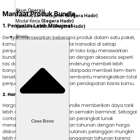
Akun Operasi
Manfaat Produk Bundle
Pembiayaan Penagihan
(Segera Hadir)
Modal Kerja
(Segera Hadir)
1. Penjualan Lebih Maksimal
Kartu Perusahaan
(Segera Hadir)
Bisnis
Dengan menawarkan beberapa produk dalam satu paket,
kamu dapat meningkatkan nilai transaksi di setiap
penjualan. Misalnya, jika sebuah toko baju menawarkan
bundle berupa satu set pakaian dengan aksesoris seperti
tas dan sepatu, pelanggan cenderung membeli lebih
banyak dalam satu transaksi daripada membeli item-item
tersebut secara terpisah. Ini membantu meningkatkan total
penjualan dan mengoptimalkan pendapatan bisnis kamu.
2. Harga Lebih Menarik
Harga diskon pada produk bundle memberikan daya tarik
lebih dan membuat pelanggan semakin berminat. Sebagai
contoh, jika sebuah perusahaan perangkat lunak
Close Bisnis
menawarkan bundle langganan tahunan dengan harga
diskon daripada membayar bulanan, pelanggan mungkin
lebih memilih untuk membeli langganan tahunan karena