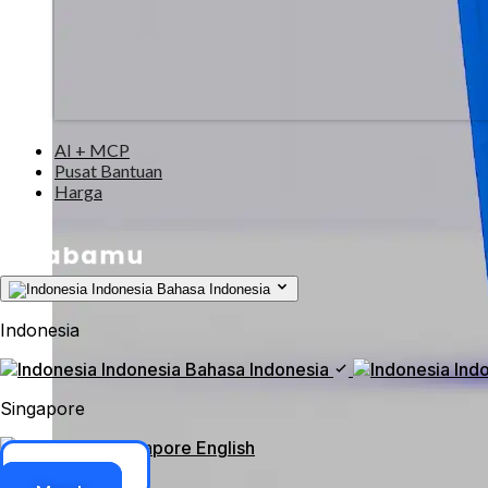
AI + MCP
Pusat Bantuan
Harga
Indonesia
Bahasa Indonesia
Indonesia
Indonesia
Bahasa Indonesia
Ind
Singapore
Singapore
English
Akses ERP