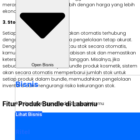
merasa mendapatkan nilai lebih dengan harga yang lebih
ekonomis.
3. Stok Selalu Terpantau
Setiap produk dalam bundle akan otomatis terhubung
dengan stok barang, sehingga pengelolaan tetap akurat.
Dengan sistem yang memantau stok secara otomatis,
kamu dapat menghindari kehabisan stok dan memastikan
ketersediaan produk untuk pelanggan. Misalnya, jika
Open Bisnis
sebuah toko online menjual bundle produk kosmetik, sistem
akan secara otomatis memperbarui jumlah stok untuk
setiap produk dalam bundle, memudahkan pengelolaan
Bisnis
inventaris dan mengurangi risiko kekurangan stok.
Fitur Produk Bundle di Labamu
Kembangkan bisnis anda dengan Labamu
Lihat Bisnis
Ritel