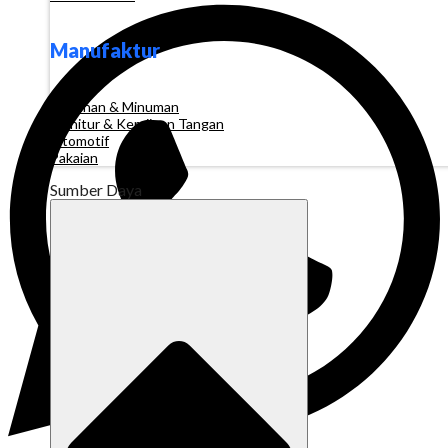
Manufaktur
Makanan & Minuman
Furnitur & Kerajinan Tangan
Otomotif
Pakaian
Sumber Daya