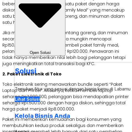
beberapa item menu dalam satu paket dengan harga
diskon. Misalnya, paket “KFC Family Meal” yang mencakup
satu bucket ayam, kentang goreng, dan minuman dalam
satu harga spesial.
Jika membeli bucket ayam, kentang goreng, dan minuman
secara terpisah, total biayanya mungkin mencapai
Rp150.000. Namun, dengan membeli paket family meal,
pelanggan hanya membayar Rp120.000. Penawaran ini
Open Solusi
tidak hanya memberikan nilai lebih bagi pelanggan tetapi
juga meningkatkan total transaksi bagi KFC.
Solusi
2. Paket Elektronik di Toko
Toko elektronik sering menawarkan bundle seperti “Paket
Temukan fitur yang sesuai dengan bisnis kamu di Labamu
Laptop dan Printer”. Misalnya, ketika membeli laptop
seharga Rp7.000.000, pelanggan bisa mendapatkan printer
Lihat Solusi
seharga Rp1.500.000 dengan harga diskon, sehingga total
harga paket menjadi Rp8.000.000.
Kelola Bisnis Anda
Paket ini memberikan kemudahan bagi konsumen yang
membutuhkan kedua produk sekaligus dan memberikan
insentif untuk membeli lebih banyak dari satu pembelian.