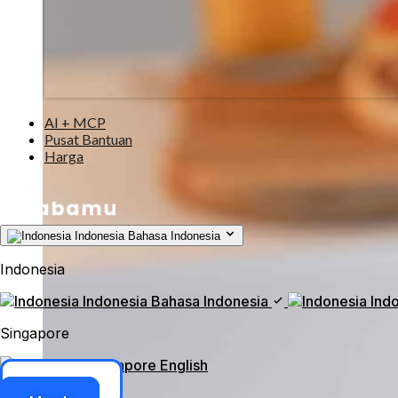
AI + MCP
Pusat Bantuan
Harga
Indonesia
Bahasa Indonesia
Indonesia
Indonesia
Bahasa Indonesia
Ind
Singapore
Singapore
English
Akses ERP