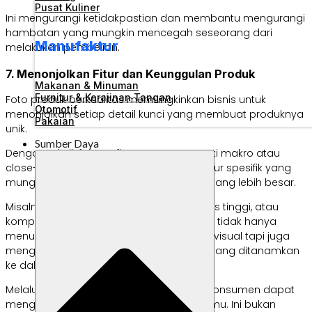
Pusat Kuliner
Ini mengurangi ketidakpastian dan membantu mengurangi
hambatan yang mungkin mencegah seseorang dari
Manufaktur
melakukan pembelian.
7. Menonjolkan Fitur dan Keunggulan Produk
Makanan & Minuman
Furnitur & Kerajinan Tangan
Foto produk berkualitas memungkinkan bisnis untuk
Otomotif
menonjolkan setiap detail kunci yang membuat produknya
Pakaian
unik.
Sumber Daya
Dengan teknik fotografi yang tepat, seperti makro atau
close-up shots, kamu dapat menyoroti fitur spesifik yang
mungkin tidak terlihat dalam gambaran yang lebih besar.
Misalnya, tekstur khusus, bahan berkualitas tinggi, atau
komponen teknis canggih. Pendekatan ini tidak hanya
menunjukkan keunggulan produk secara visual tapi juga
mengkomunikasikan upaya dan inovasi yang ditanamkan
ke dalam setiap item.
Melalui gambar yang fokus pada detail, konsumen dapat
menghargai nilai tambah dari produk kamu. Ini bukan