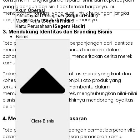
Konsumen menghargai transparansi ini, dan kepercayaan
yang dibangun dari sini tidak ternilai harganya. Ini
Akun Operasi
menciptakan fondasi yang kuat untuk hubungan jangka
Pembiayaan Penagihan
(Segera Hadir)
panjang antara merek dan konsumennya.
Modal Kerja
(Segera Hadir)
Kartu Perusahaan
(Segera Hadir)
3. Mendukung Identitas dan Branding Bisnis
Bisnis
Foto produk juga merupakan perpanjangan dari identitas
merek kamu. Setiap gambar harus berbicara dalam
bahasa visual yang konsisten, menceritakan cerita merek
kamu dengan setiap piksel.
Dalam lautan persaingan, identitas merek yang kuat dan
kohesif membuat kamu menonjol. Foto produk yang
terkurasi dengan baik dapat membantu dalam
membangun pengakuan merek, menghubungkan nilai-nilai
bisnis dengan audiens, dan akhirnya mendorong loyalitas
pelanggan.
4. Memperkuat Pesan Pemasaran
Close Bisnis
Foto produk yang dirancang dengan cermat berperan vital
dalam mengomunikasikan pesan pemasaran kamu.