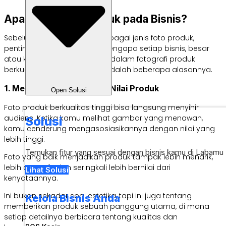
Apa Peran Foto Produk pada Bisnis?
Sebelum kita mendalami berbagai jenis foto produk,
penting untuk memahami mengapa setiap bisnis, besar
atau kecil, harus berinvestasi dalam fotografi produk
berkualitas tinggi. Berikut ini adalah beberapa alasannya.
1. Meningkatkan Persepsi Nilai Produk
Open Solusi
Foto produk berkualitas tinggi bisa langsung menyihir
audiens. Ketika kamu melihat gambar yang menawan,
Solusi
kamu cenderung mengasosiasikannya dengan nilai yang
lebih tinggi.
Temukan fitur yang sesuai dengan bisnis kamu di Labamu
Foto yang baik menjadikan produk tampak lebih menarik,
lebih canggih, dan seringkali lebih bernilai dari
Lihat Solusi
kenyataannya.
Ini bukan sekadar soal estetika, tapi ini juga tentang
Kelola Bisnis Anda
memberikan produk sebuah panggung utama, di mana
setiap detailnya berbicara tentang kualitas dan