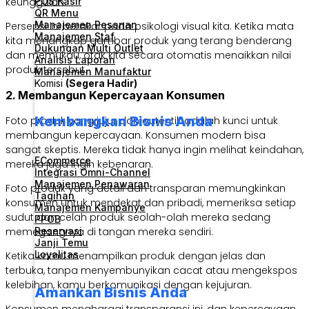
POS Kasir
keunggulan.
QR Menu
Manajemen Pesanan
Persepsi ini berakar pada psikologi visual kita. Ketika mata
Manajemen Staf
kita menangkap gambar produk yang terang benderang
Dukungan Multi Outlet
dan memukau, otak kita secara otomatis menaikkan nilai
Analisis Laporan
produk tersebut.
Manajemen Manufaktur
Komisi
(Segera Hadir)
2. Membangun Kepercayaan Konsumen
Kembangkan Bisnis Anda
Foto produk yang jujur dan autentik adalah kunci untuk
membangun kepercayaan. Konsumen modern bisa
sangat skeptis. Mereka tidak hanya ingin melihat keindahan,
ECommerce
mereka juga ingin kebenaran.
Integrasi Omni-Channel
Manajemen Penawaran
Foto produk yang detail dan transparan memungkinkan
Tagihan
konsumen untuk mendekat dan pribadi, memeriksa setiap
Manajemen Kampanye
sudut dan celah produk seolah-olah mereka sedang
PPOB
Reservasi
memegangnya di tangan mereka sendiri.
Janji Temu
Loyalitas
Ketika kamu menampilkan produk dengan jelas dan
terbuka, tanpa menyembunyikan cacat atau mengekspos
kelebihan, kamu berkomunikasi dengan kejujuran.
Amankan Bisnis Anda