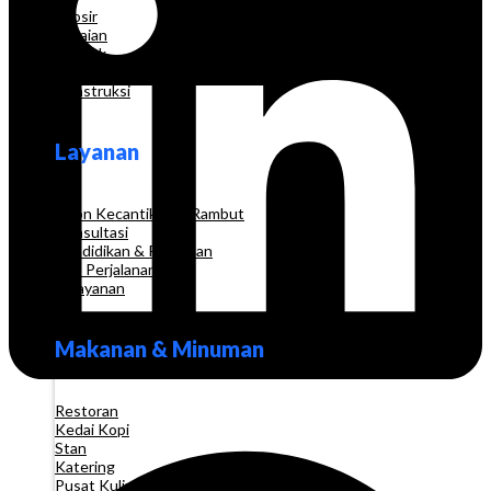
Grosir
Pakaian
Apotek
Toko Elektronik
Konstruksi
Layanan
Salon Kecantikan & Rambut
Konsultasi
Pendidikan & Pelatihan
Biro Perjalanan
Pelayanan
Makanan & Minuman
Restoran
Kedai Kopi
Stan
Katering
Pusat Kuliner