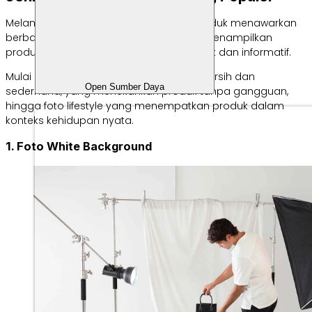
Melangkah lebih jauh, dunia fotografi produk menawarkan
berbagai teknik dan pendekatan untuk menampilkan
produk dengan cara yang paling menarik dan informatif.
Mulai dari foto white background yang bersih dan
Open Sumber Daya
sederhana, yang menekankan produk tanpa gangguan,
hingga foto lifestyle yang menempatkan produk dalam
konteks kehidupan nyata.
1. Foto White Background