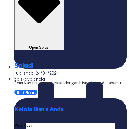
Open Solusi
Solusi
Published:
24/04/2024
gaizkavalencia
Temukan fitur yang sesuai dengan bisnis kamu di Labamu
Lihat Solusi
Kelola Bisnis Anda
POS Kasir