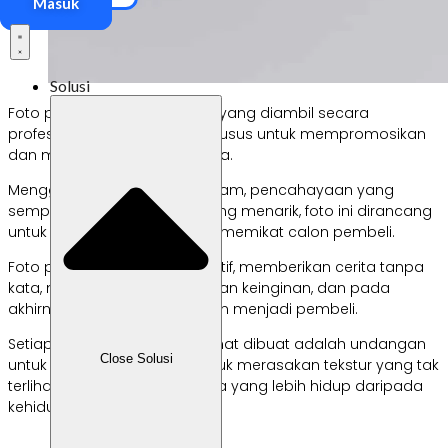
Masuk
Solusi
Foto produk adalah gambar yang diambil secara
profesional dengan tujuan khusus untuk mempromosikan
dan menjual barang atau jasa.
Menggunakan detail yang tajam, pencahayaan yang
sempurna, dan komposisi yang menarik, foto ini dirancang
untuk menarik perhatian dan memikat calon pembeli.
Foto produk adalah alat naratif, memberikan cerita tanpa
kata, menggugah imajinasi dan keinginan, dan pada
akhirnya mengubah penonton menjadi pembeli.
Setiap foto produk yang cermat dibuat adalah undangan
Close Solusi
untuk melihat lebih dekat, untuk merasakan tekstur yang tak
terlihat dan mengalami warna yang lebih hidup daripada
kehidupan nyata.