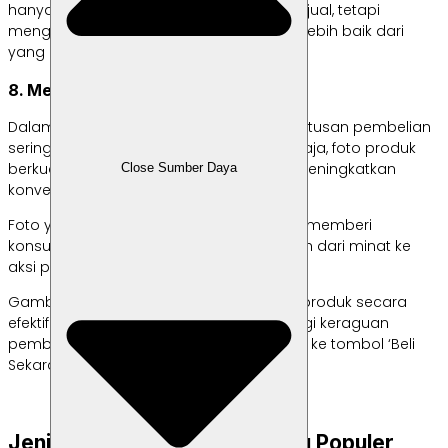
hanya tentang menunjukkan apa yang dijual, tetapi
mengapa produk tersebut berbeda dan lebih baik dari
yang lain.
8. Meningkatkan Konversi Penjualan
Dalam dunia e-commerce, di mana keputusan pembelian
sering kali dibuat berdasarkan gambar saja, foto produk
berkualitas tinggi berperan kritis dalam meningkatkan
Close Sumber Daya
konversi penjualan.
Foto yang jelas, menarik, dan profesional memberi
konsumen kepercayaan untuk melangkah dari minat ke
aksi pembelian.
Gambar yang mengkomunikasikan nilai produk secara
efektif dapat secara signifikan mengurangi keraguan
pembeli, mengarahkan mereka langsung ke tombol ‘Beli
Sekarang’.
Jenis-jenis Foto Produk Paling Populer