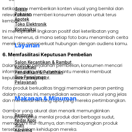
Ketika kamu memberikan konten visual yang bernilai dan
Grosir
Pakaian
relevan, kamu memberi konsumen alasan untuk terus
Apotek
kembali.
Toko Elektronik
Konstruksi
Ini menciptakan lingkaran positif dari keterlibatan yang
terus menerus, di mana setiap foto baru menambah cerita
merek dan memperkuat hubungan dengan audiens kamu.
Layanan
6. Memfasilitasi Keputusan Pembelian
Salon Kecantikan & Rambut
Dalam setiap perjalanan pembelian, konsumen mencari
Konsultasi
informasi yang akan membantu mereka membuat
Pendidikan & Pelatihan
Biro Perjalanan
keputusan yang tepat.
Pelayanan
Foto produk berkualitas tinggi memainkan peran penting
dalam proses ini, menyediakan wawasan visual yang jelas
Makanan & Minuman
dan mendetail tentang apa yang mereka pertimbangkan.
Gambar yang akurat dan menarik memungkinkan
Restoran
konsumen untuk menilai produk dari berbagai sudut,
Kedai Kopi
memahami fitur-fiturnya, dan membayangkan produk
Stan
tersebut dalam kehidupan mereka.
Katering