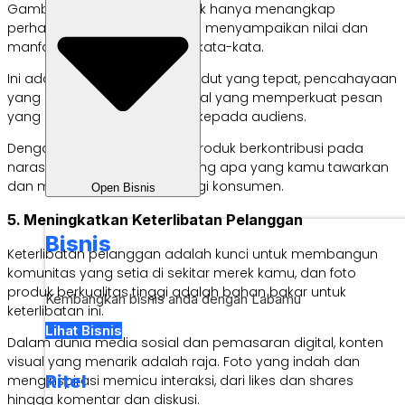
Gambar yang memukau tidak hanya menangkap
perhatian tetapi juga mampu menyampaikan nilai dan
manfaat produk tanpa perlu kata-kata.
Ini adalah tentang memilih sudut yang tepat, pencahayaan
yang sesuai, dan elemen visual yang memperkuat pesan
yang ingin kamu sampaikan kepada audiens.
Dengan cara ini, setiap foto produk berkontribusi pada
narasi yang lebih besar tentang apa yang kamu tawarkan
dan mengapa itu penting bagi konsumen.
Open Bisnis
5. Meningkatkan Keterlibatan Pelanggan
Bisnis
Keterlibatan pelanggan adalah kunci untuk membangun
komunitas yang setia di sekitar merek kamu, dan foto
produk berkualitas tinggi adalah bahan bakar untuk
Kembangkan bisnis anda dengan Labamu
keterlibatan ini.
Lihat Bisnis
Dalam dunia media sosial dan pemasaran digital, konten
visual yang menarik adalah raja. Foto yang indah dan
Ritel
menginspirasi memicu interaksi, dari likes dan shares
hingga komentar dan diskusi.