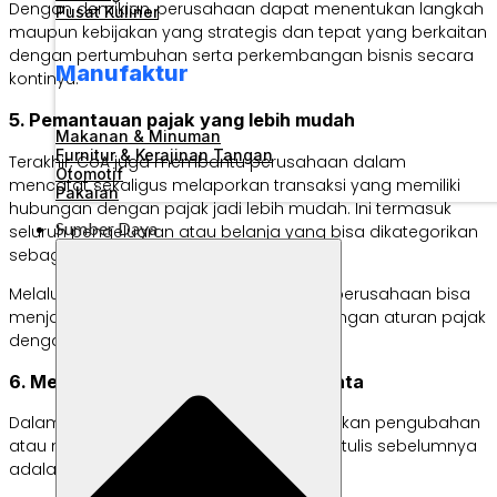
Dengan demikian, perusahaan dapat menentukan langkah
Pusat Kuliner
maupun kebijakan yang strategis dan tepat yang berkaitan
dengan pertumbuhan serta perkembangan bisnis secara
Manufaktur
kontinyu.
5. Pemantauan pajak yang lebih mudah
Makanan & Minuman
Furnitur & Kerajinan Tangan
Terakhir, CoA juga membantu perusahaan dalam
Otomotif
mencatat sekaligus melaporkan transaksi yang memiliki
Pakaian
hubungan dengan pajak jadi lebih mudah. Ini termasuk
Sumber Daya
seluruh pengeluaran atau belanja yang bisa dikategorikan
sebagai potongan pajak.
Melalui CoA yang tertata dan terstruktur, perusahaan bisa
menjamin bahwa mereka telah patuh dengan aturan pajak
dengan tepat.
6. Memudahkan dalam menyunting data
Dalam bidang akuntansi, aktivitas melakukan pengubahan
atau menyunting catatan yang pernah ditulis sebelumnya
adalah hal yang lumrah terjadi.