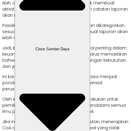
Nah,
adanya CoA memiliki kegunaan untuk membuat
aktivitas penyuntingan maupun perbaikan catatan laporan
akan menjadi lebih mudah.
Pasalnya, semua akun laporan perusahaan dikategorikan
sesuai dengan kelompoknya yang membuat laporan akan
lebih mudah untuk ditemukan.
Jadi, kamu sudah tau kalau CoA adalah hal penting dalam
Close Sumber Daya
keuangan bisnis. Inilah sebabnya, kamu harus memastikan
bahwa semua akun yang dipilih sesuai dengan kebutuhan
dan jenis bisnis dalam pengelolaan CoA.
Ini karena CoA yang diatur dengan tepat bisa menjadi
pondasi yang kokoh untuk kesuksesan finansial
perusahaan.
Oleh karena itu, menjadi hal yang wajib dilakukan untuk
pemilik usaha dan ahli akuntansi untuk mendalami semua
ilmu pengetahuan dan praktik tentang CoA.
Jika ingin bisnis lebih efisien dan berkelanjutan, menerapkan
CoA dengan bijak merupakan tahapan awal yang tidak