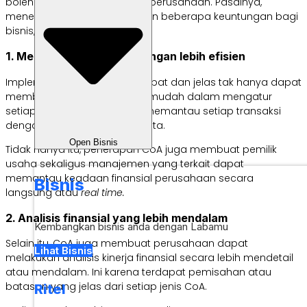
boleh dilewatkan oleh setiap perusahaan. Pasalnya,
menerapkan CoA memberikan beberapa keuntungan bagi
bisnis, seperti:
1. Memantau keuangan dengan lebih efisien
Implementasi CoA dengan tepat dan jelas tak hanya dapat
membuat perusahaan lebih mudah dalam mengatur
setiap transaksi, tetapi juga memantau setiap transaksi
dengan lebih efisien dan tertata.
Open Bisnis
Tidak hanya itu, penerapan CoA juga membuat pemilik
usaha sekaligus manajemen yang terkait dapat
memantau keadaan finansial perusahaan secara
Bisnis
langsung atau
real time.
2. Analisis finansial yang lebih mendalam
Kembangkan bisnis anda dengan Labamu
Selain itu, CoA juga membuat perusahaan dapat
Lihat Bisnis
melakukan analisis kinerja finansial secara lebih mendetail
atau mendalam. Ini karena terdapat pemisahan atau
batasan yang jelas dari setiap jenis CoA.
Ritel