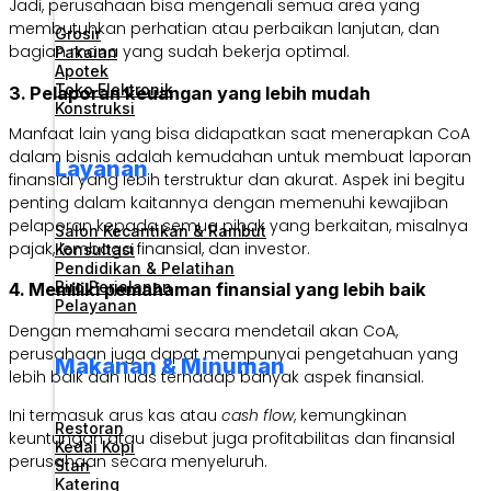
Jadi, perusahaan bisa mengenali semua area yang
membutuhkan perhatian atau perbaikan lanjutan, dan
Grosir
bagian mana yang sudah bekerja optimal.
Pakaian
Apotek
Toko Elektronik
3. Pelaporan keuangan yang lebih mudah
Konstruksi
Manfaat lain yang bisa didapatkan saat menerapkan CoA
dalam bisnis adalah kemudahan untuk membuat laporan
Layanan
finansial yang lebih terstruktur dan akurat. Aspek ini begitu
penting dalam kaitannya dengan memenuhi kewajiban
pelaporan kepada semua pihak yang berkaitan, misalnya
Salon Kecantikan & Rambut
pajak, lembaga finansial, dan investor.
Konsultasi
Pendidikan & Pelatihan
Biro Perjalanan
4. Memiliki pemahaman finansial yang lebih baik
Pelayanan
Dengan memahami secara mendetail akan CoA,
perusahaan juga dapat mempunyai pengetahuan yang
Makanan & Minuman
lebih baik dan luas terhadap banyak aspek finansial.
Ini termasuk arus kas atau
cash flow
, kemungkinan
Restoran
keuntungan atau disebut juga profitabilitas dan finansial
Kedai Kopi
perusahaan secara menyeluruh.
Stan
Katering