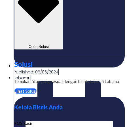
Open Solusi
Solusi
Published:
06/06/2024
Labamu
Temukan fitur yang sesuai dengan bisnis kamu di Labamu
Lihat Solusi
Kelola Bisnis Anda
POS Kasir