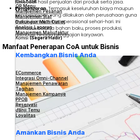
POS Kasir
terkecuali hasil penjualan dari produk serta jasa.
QR Menu
Pengeluaran.
Termasuk keseluruhan biaya maupun
Manajemen Pesanan
pembelanjaan yang dilakukan oleh perusahaan guna
Manajemen Staf
melakukan aktivitas operasional sehari-hari. Ini
Dukungan Multi Outlet
Analisis Laporan
termasuk belanja bahan baku, proses produksi,
Manajemen Manufaktur
distribusi, hingga penggajian karyawan.
Komisi
(Segera Hadir)
Manfaat Penerapan CoA untuk Bisnis
Kembangkan Bisnis Anda
ECommerce
Integrasi Omni-Channel
Manajemen Penawaran
Tagihan
Manajemen Kampanye
PPOB
Reservasi
Janji Temu
Loyalitas
Amankan Bisnis Anda