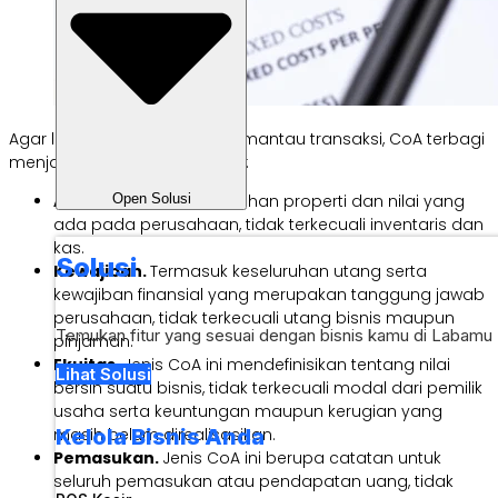
Agar lebih mudah dalam memantau transaksi, CoA terbagi
menjadi beberapa jenis, yaitu:
Open Solusi
Aset.
Termasuk keseluruhan properti dan nilai yang
ada pada perusahaan, tidak terkecuali inventaris dan
kas.
Solusi
Kewajiban.
Termasuk keseluruhan utang serta
kewajiban finansial yang merupakan tanggung jawab
perusahaan, tidak terkecuali utang bisnis maupun
Temukan fitur yang sesuai dengan bisnis kamu di Labamu
pinjaman.
Ekuitas.
Jenis CoA ini mendefinisikan tentang nilai
Lihat Solusi
bersih suatu bisnis, tidak terkecuali modal dari pemilik
usaha serta keuntungan maupun kerugian yang
Kelola Bisnis Anda
masih belum direalisasikan.
Pemasukan.
Jenis CoA ini berupa catatan untuk
seluruh pemasukan atau pendapatan uang, tidak