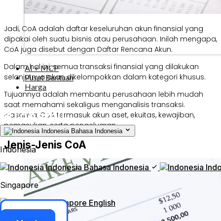
Jadi, CoA adalah daftar keseluruhan akun finansial yang
dipakai oleh suatu bisnis atau perusahaan. Inilah mengapa,
CoA juga disebut dengan Daftar Rencana Akun.
Dalam hal ini, semua transaksi finansial yang dilakukan
AI + MCP
selanjutnya akan dikelompokkan dalam kategori khusus.
Pusat Bantuan
Harga
Tujuannya adalah membantu perusahaan lebih mudah
saat memahami sekaligus menganalisis transaksi.
Biasanya, CoA termasuk akun aset, ekuitas, kewajiban,
pemasukan, serta pengeluaran.
Indonesia
Bahasa Indonesia
Jenis-Jenis CoA
Indonesia
Indonesia
Bahasa Indonesia
Ind
Singapore
Singapore
English
Akses ERP