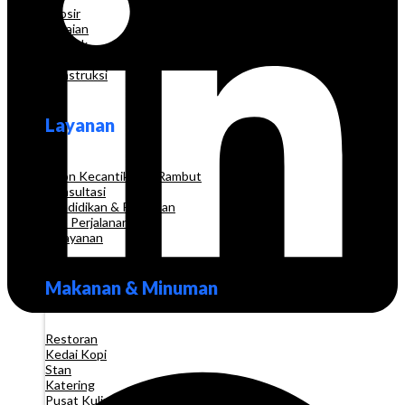
Grosir
Pakaian
Apotek
Toko Elektronik
Konstruksi
Layanan
Salon Kecantikan & Rambut
Konsultasi
Pendidikan & Pelatihan
Biro Perjalanan
Pelayanan
Makanan & Minuman
Restoran
Kedai Kopi
Stan
Katering
Pusat Kuliner