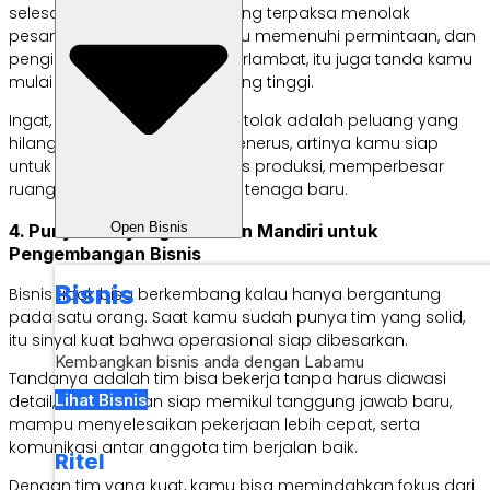
selesai, tim sering lembur, sering terpaksa menolak
pesanan karena tidak mampu memenuhi permintaan, dan
pengiriman pesanan mulai terlambat, itu juga tanda kamu
mulai memiliki permintaan yang tinggi.
Ingat, setiap pesanan yang ditolak adalah peluang yang
hilang. Jika ini terjadi terus-menerus, artinya kamu siap
untuk meningkatkan kapasitas produksi, memperbesar
ruang kerja, atau menambah tenaga baru.
Open Bisnis
4. Punya Tim yang Kuat dan Mandiri untuk
Pengembangan Bisnis
Bisnis
Bisnis tidak bisa berkembang kalau hanya bergantung
pada satu orang. Saat kamu sudah punya tim yang solid,
itu sinyal kuat bahwa operasional siap dibesarkan.
Kembangkan bisnis anda dengan Labamu
Tandanya adalah tim bisa bekerja tanpa harus diawasi
Lihat Bisnis
detail, antusias dan siap memikul tanggung jawab baru,
mampu menyelesaikan pekerjaan lebih cepat, serta
komunikasi antar anggota tim berjalan baik.
Ritel
Dengan tim yang kuat, kamu bisa memindahkan fokus dari