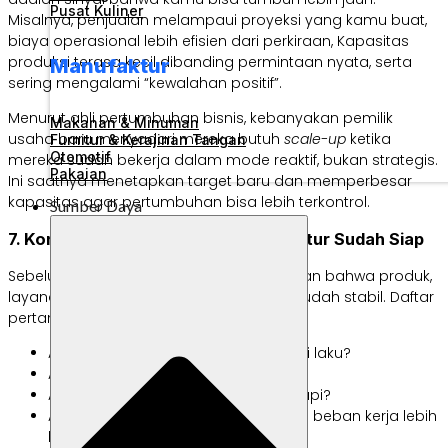
Pusat Kuliner
Misalnya, penjualan melampaui proyeksi yang kamu buat,
biaya operasional lebih efisien dari perkiraan, Kapasitas
produksi terasa kecil dibanding permintaan nyata, serta
Manufaktur
sering mengalami “kewalahan positif”.
Menurut ahli pertumbuhan bisnis, kebanyakan pemilik
Makanan & Minuman
usaha baru menyadari mereka butuh
scale-up
ketika
Furnitur & Kerajinan Tangan
Otomotif
mereka sudah bekerja dalam mode reaktif, bukan strategis.
Pakaian
Ini saatnya menetapkan target baru dan memperbesar
kapasitas agar pertumbuhan bisa lebih terkontrol.
Sumber Daya
7. Konsep Bisnis Teruji dan Infrastruktur Sudah Siap
Sebelum ekspansi, kamu perlu memastikan bahwa produk,
layanan, dan sistem yang kamu punya sudah stabil. Daftar
pertanyaan pentingnya adalah:
Apakah produk kamu sudah terbukti laku?
Apakah proses produksinya efisien?
Apakah sistem operasional kamu rapi?
Apakah tim kamu siap menghadapi beban kerja lebih
besar?