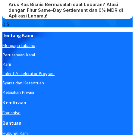
Arus Kas Bisnis Bermasalah saat Lebaran? Atasi
dengan Fitur Same-Day Settlement dan 0% MDR di
Aplikasi Labamu!
Tentang Kami
Mengapa Labamu
Perusahaan Kami
Karir
Talent Accelerator Program
Syarat dan Ketentuan
Kebijakan Privasi
Kemitraan
Franchise
Bantuan
Hubungi Kami