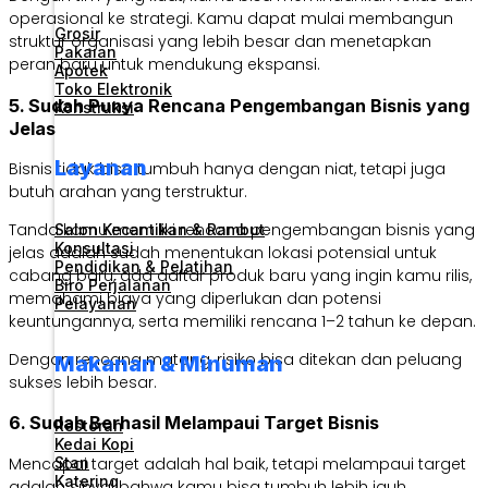
operasional ke strategi. Kamu dapat mulai membangun
Grosir
struktur organisasi yang lebih besar dan menetapkan
Pakaian
peran baru untuk mendukung ekspansi.
Apotek
Toko Elektronik
5. Sudah Punya Rencana Pengembangan Bisnis yang
Konstruksi
Jelas
Layanan
Bisnis tidak bisa tumbuh hanya dengan niat, tetapi juga
butuh arahan yang terstruktur.
Tanda kamu memiliki rencana pengembangan bisnis yang
Salon Kecantikan & Rambut
Konsultasi
jelas adalah sudah menentukan lokasi potensial untuk
Pendidikan & Pelatihan
cabang baru, ada daftar produk baru yang ingin kamu rilis,
Biro Perjalanan
memahami biaya yang diperlukan dan potensi
Pelayanan
keuntungannya, serta memiliki rencana 1–2 tahun ke depan.
Dengan rencana matang, risiko bisa ditekan dan peluang
Makanan & Minuman
sukses lebih besar.
6. Sudah Berhasil Melampaui Target Bisnis
Restoran
Kedai Kopi
Mencapai target adalah hal baik, tetapi melampaui target
Stan
Katering
adalah sinyal bahwa kamu bisa tumbuh lebih jauh.