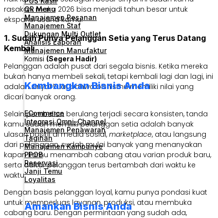
POS Kasir
rasakan, maka 2026 bisa menjadi tahun besar untuk
QR Menu
Manajemen Pesanan
ekspansi usaha kamu.
Manajemen Staf
Dukungan Multi Outlet
1. Sudah Punya Pelanggan Setia yang Terus Datang
Analisis Laporan
Kembali
Manajemen Manufaktur
Komisi
(Segera Hadir)
Pelanggan adalah pusat dari segala bisnis. Ketika mereka
bukan hanya membeli sekali, tetapi kembali lagi dan lagi, ini
Kembangkan Bisnis Anda
adalah sinyal kuat bahwa bisnismu memiliki nilai yang
dicari banyak orang.
ECommerce
Selain pembelian berulang terjadi secara konsisten, tanda
Integrasi Omni-Channel
kamu sudah memiliki pelanggan setia adalah banyak
Manajemen Penawaran
ulasan positif di media sosial,
marketplace
, atau langsung
Tagihan
dari pelanggan, sudah mulai banyak yang menanyakan
Manajemen Kampanye
kapan kamu menambah cabang atau varian produk baru,
PPOB
Reservasi
serta daftar pelanggan terus bertambah dari waktu ke
Janji Temu
waktu.
Loyalitas
Dengan basis pelanggan loyal, kamu punya pondasi kuat
untuk memperluas layanan, produksi, atau membuka
Amankan Bisnis Anda
cabang baru. Dengan permintaan yang sudah ada,