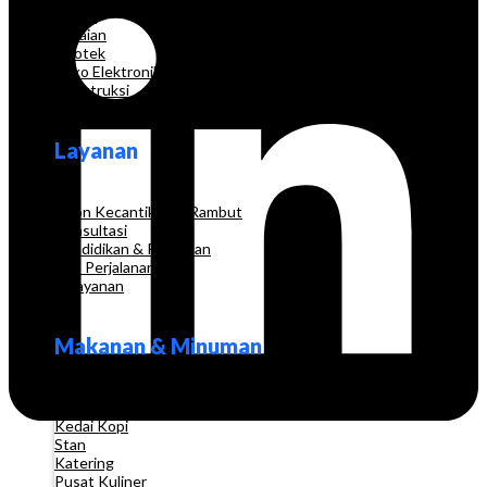
Grosir
Pakaian
Apotek
Toko Elektronik
Konstruksi
Layanan
Salon Kecantikan & Rambut
Konsultasi
Pendidikan & Pelatihan
Biro Perjalanan
Pelayanan
Makanan & Minuman
Restoran
Kedai Kopi
Stan
Katering
Pusat Kuliner