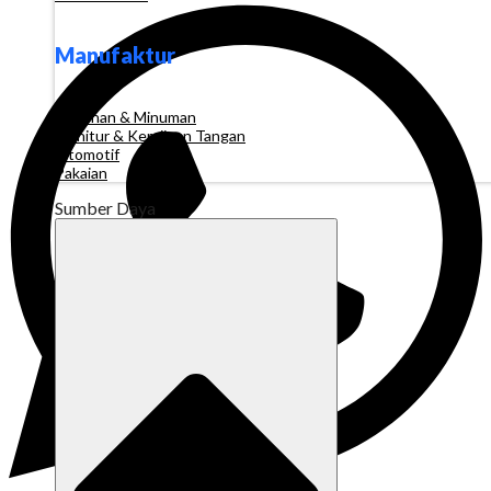
Manufaktur
Makanan & Minuman
Furnitur & Kerajinan Tangan
Otomotif
Pakaian
Sumber Daya