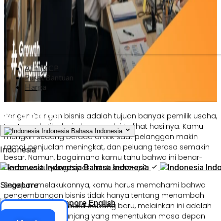
AI + MCP
Pusat Bantuan
Harga
Pengembangan bisnis adalah tujuan banyak pemilik usaha,
terutama ketika kerja keras mulai terlihat hasilnya. Kamu
Indonesia
Bahasa Indonesia
mungkin sedang berada di titik saat pelanggan makin
ramai, penjualan meningkat, dan peluang terasa semakin
Indonesia
besar. Namun, bagaimana kamu tahu bahwa ini benar-
Indonesia
Bahasa Indonesia
Ind
benar waktu yang tepat untuk
scale-up
?
Sebelum melakukannya, kamu harus memahami bahwa
Singapore
pengembangan bisnis tidak hanya tentang menambah
Singapore
English
modal atau membuka cabang baru, melainkan ini adalah
Akses ERP
strategi jangka panjang yang menentukan masa depan