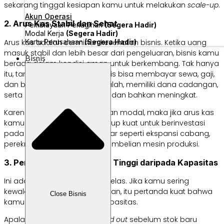
sekarang tinggal kesiapan kamu untuk melakukan
scale-up
.
Akun Operasi
2. Arus Kas Stabil dan Sehat
Pembiayaan Penagihan
(Segera Hadir)
Modal Kerja
(Segera Hadir)
Kartu Perusahaan
(Segera Hadir)
Arus kas adalah cerminan kesehatan bisnis. Ketika uang
masuk stabil dan lebih besar dari pengeluaran, bisnis kamu
Bisnis
berada dalam kondisi aman untuk berkembang. Tak hanya
itu, tanda lainnya adalah bisnis bisa membayar sewa, gaji,
dan bahan baku tanpa masalah, memiliki dana cadangan,
serta keuntungan yang stabil dan bahkan meningkat.
Karena
scale-up
membutuhkan modal, maka jika arus kas
kamu stabil, artinya kamu cukup kuat untuk berinvestasi
pada sesuatu yang lebih besar seperti ekspansi cabang,
perekrutan karyawan, atau pembelian mesin produksi.
3. Permintaan Sudah Lebih Tinggi daripada Kapasitas
Ini adalah sinyal yang paling jelas. Jika kamu sering
kewalahan melayani pelanggan, itu pertanda kuat bahwa
Close Bisnis
kamu perlu memperbesar kapasitas.
Apalagi jika barang sering
sold out
sebelum stok baru