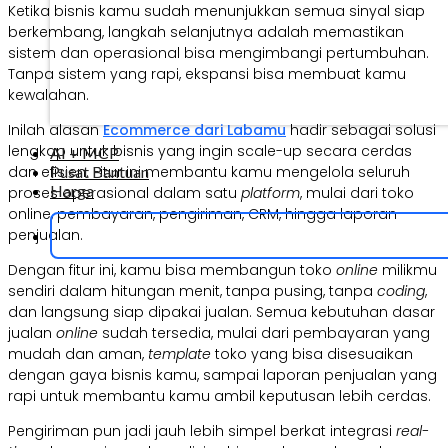
Ketika bisnis kamu sudah menunjukkan semua sinyal siap
berkembang, langkah selanjutnya adalah memastikan
sistem dan operasional bisa mengimbangi pertumbuhan.
Tanpa sistem yang rapi, ekspansi bisa membuat kamu
kewalahan.
Inilah alasan
Ecommerce dari Labamu
hadir sebagai solusi
lengkap untuk bisnis yang ingin scale-up secara cerdas
AI + MCP
Pusat Bantuan
dan efisien. Fitur ini membantu kamu mengelola seluruh
Harga
proses operasional dalam satu
platform
, mulai dari toko
online, pembayaran, pengiriman, CRM, hingga laporan
penjualan.
Dengan fitur ini, kamu bisa membangun toko
online
milikmu
sendiri dalam hitungan menit, tanpa pusing, tanpa
coding
,
dan langsung siap dipakai jualan. Semua kebutuhan dasar
jualan
online
sudah tersedia, mulai dari pembayaran yang
mudah dan aman,
template
toko yang bisa disesuaikan
dengan gaya bisnis kamu, sampai laporan penjualan yang
rapi untuk membantu kamu ambil keputusan lebih cerdas.
Pengiriman pun jadi jauh lebih simpel berkat integrasi
real-