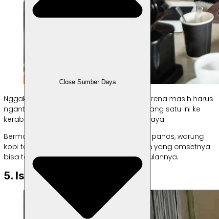
Close Sumber Daya
Nggak punya waktu untuk jaga warung karena masih harus
ngantor? Kamu bisa “menitipkan” bisnis yang satu ini ke
kerabat atau orang yang bisa kamu percaya.
Bermodalkan kopi kemasan, gula, dan air panas, warung
kopi termasuk salah satu usaha rumahan yang omsetnya
bisa tembus sampai jutaan Rupiah per bulannya.
5. Isi Ulang Air Galon