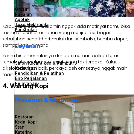
Grosir
Pakaian
Apotek
Toko Elektronik
Kalau yang satu ini, dijamin nggak ada matinya! Kamu bisa
Konstruksi
memulai usaha rumahan yang menjual berbagai
kebutuhan sehari-hari, mulai dari sembako, bumbu dapur,
sampai sabun mandi.
Layanan
Kamu bisa memulainya dengan memanfaatkan teras
rumah atau halaman rumah yang tak terpakai. Kalau
Salon Kecantikan & Rambut
dikelola dengan baik, percaya deh omsetnya nggak main-
Konsultasi
Pendidikan & Pelatihan
main!
Biro Perjalanan
Pelayanan
4. Warung Kopi
Makanan & Minuman
Restoran
Kedai Kopi
Stan
Katering