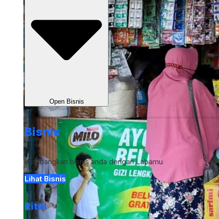
Open Bisnis
Bisnis
Kembangkan bisnis anda dengan Labamu
Lihat Bisnis
Ritel