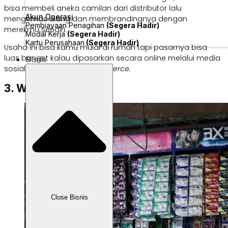
bisa membeli aneka camilan dari distributor lalu
Akun Operasi
mengemas ulang dan membrandingnya dengan
Pembiayaan Penagihan
(Segera Hadir)
merekmu sendiri.
Modal Kerja
(Segera Hadir)
Kartu Perusahaan
(Segera Hadir)
Usaha ini bisa kamu mulai di rumah tapi pasarnya bisa
luas banget kalau dipasarkan secara online melalui media
Bisnis
sosial, grup WA, atau
e-commerce.
3. Warung Sembako
Close Bisnis