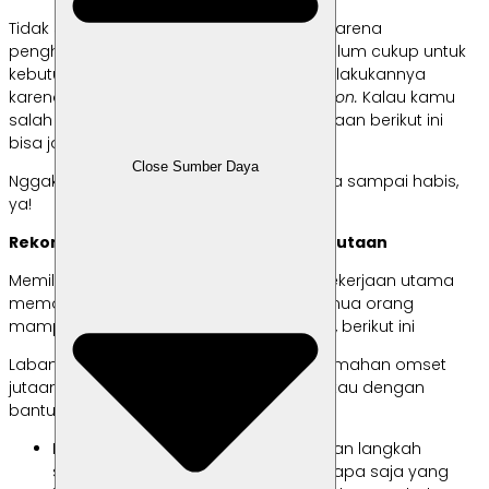
Tidak semua orang melakoni
side hustle
karena
penghasilan dari pekerjaan utamanya belum cukup untuk
kebutuhan sehari-hari. Ada juga yang melakukannya
karena hobi atau sekedar mengejar
passion.
Kalau kamu
salah satunya, usaha rumahan omset jutaan berikut ini
bisa jadi inspirasi, lho.
Close Sumber Daya
Nggak percaya? Yuk, baca rangkumannya sampai habis,
ya!
Rekomendasi Usaha Rumahan Omset Jutaan
Memiliki penghasilan tambahan di luar pekerjaan utama
memang menggiurkan. Namun, tidak semua orang
mampu melakukannya dengan baik. Nah, berikut ini
Labamu sudah merangkum ide usaha rumahan omset
jutaan yang bisa kamu kerjakan sendiri atau dengan
bantuan karyawan. Simak, ya!
Memulai
usaha rumahan
merupakan langkah
strategis yang sangat efektif bagi siapa saja yang