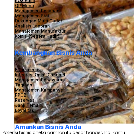
POS Kasir
QR Menu
Manajemen Pesanan
Manajemen Staf
Dukungan Multi Outlet
Analisis Laporan
Manajemen Manufaktur
Komisi
(Segera Hadir)
Kembangkan Bisnis Anda
ECommerce
Integrasi Omni-Channel
Manajemen Penawaran
Tagihan
Manajemen Kampanye
PPOB
Reservasi
Janji Temu
Loyalitas
Amankan Bisnis Anda
Potensi bisnis aneka camilan itu besar banget, lho. Kamu