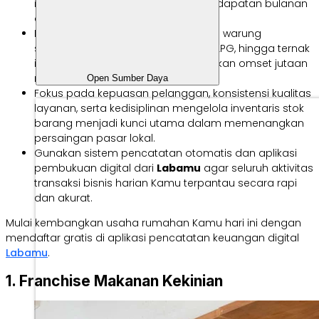
ingin mendapatkan tambahan pendapatan bulanan
dengan modal minim.
Berbagai ide bisnis potensial seperti warung
sembako, laundry kiloan, agen gas LPG, hingga ternak
ikan lele terbukti mampu menghasilkan omset jutaan
rupiah per bulan.
Open Sumber Daya
Fokus pada kepuasan pelanggan, konsistensi kualitas
layanan, serta kedisiplinan mengelola inventaris stok
barang menjadi kunci utama dalam memenangkan
persaingan pasar lokal.
Gunakan sistem pencatatan otomatis dan aplikasi
pembukuan digital dari
Labamu
agar seluruh aktivitas
transaksi bisnis harian Kamu terpantau secara rapi
dan akurat.
Mulai kembangkan usaha rumahan Kamu hari ini dengan
mendaftar gratis di aplikasi pencatatan keuangan digital
Labamu
.
1. Franchise Makanan Kekinian