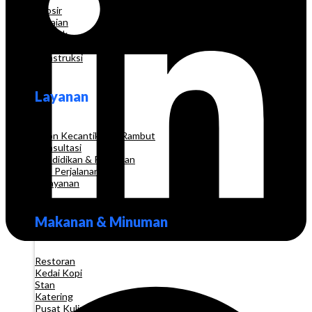
Grosir
Pakaian
Apotek
Toko Elektronik
Konstruksi
Layanan
Salon Kecantikan & Rambut
Konsultasi
Pendidikan & Pelatihan
Biro Perjalanan
Pelayanan
Makanan & Minuman
Restoran
Kedai Kopi
Stan
Katering
Pusat Kuliner