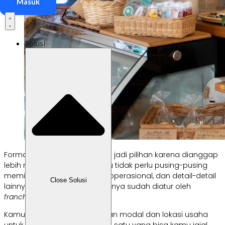
Masuk
Solusi
Format bisnis franchise sering jadi pilihan karena dianggap
lebih mudah dieksekusi. Kamu tidak perlu pusing-pusing
memikirkan strategi, standar operasional, dan detail-detail
Close Solusi
lainnya karena semua formatnya sudah diatur oleh
franchisor.
Kamu hanya perlu menyiapkan modal dan lokasi usaha