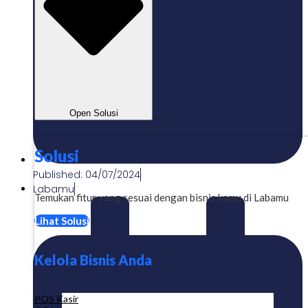
Open Solusi
Solusi
Published:
04/07/2024
Labamu
Temukan fitur yang sesuai dengan bisnis kamu di Labamu
Lihat Solusi
Kelola Bisnis Anda
POS Kasir