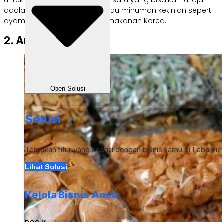
untuk memulainya. Nah, salah satu yang bisa kamu jajal
adalah
franchise
makanan atau minuman kekinian seperti
ayam geprek, es boba, atau makanan Korea.
2. Aneka Camilan
Open Solusi
Solusi
Temukan fitur yang sesuai dengan bisnis kamu di Labamu
Lihat Solusi
Kelola Bisnis Anda