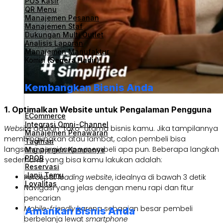
POS Kasir
QR Menu
Manajemen Pesanan
Manajemen Staf
Dukungan Multi Outlet
Analisis Laporan
Manajemen Manufaktur
Komisi
(Segera Hadir)
Kembangkan Bisnis Anda
1. Optimalkan Website untuk Pengalaman Pengguna
ECommerce
Integrasi Omni-Channel
Website
adalah “toko” utama bisnis kamu. Jika tampilannya
Manajemen Penawaran
membingungkan atau lambat, calon pembeli bisa
Tagihan
langsung pergi tanpa membeli apa pun. Beberapa langkah
Manajemen Kampanye
PPOB
sederhana yang bisa kamu lakukan adalah:
Reservasi
Janji Temu
Percepat
loading website
, idealnya di bawah 3 detik
Loyalitas
Navigasi yang jelas dengan menu rapi dan fitur
pencarian
Mobile-friendly
karena sebagian besar pembeli
Amankan Bisnis Anda
berbelanja lewat
smartphone