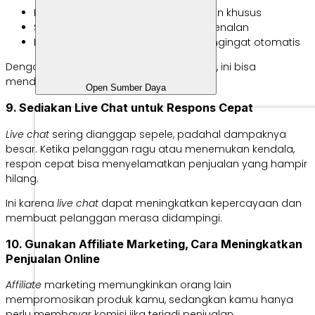
Pelanggan lama kirimkan penawaran khusus
Subscriber baru kirimkan email perkenalan
Keranjang terbengkalai kirimkan pengingat otomatis
Dengan email yang personal dan relevan, ini bisa
mendorong pembelian tanpa biaya iklan.
Open Sumber Daya
9. Sediakan Live Chat untuk Respons Cepat
Live chat
sering dianggap sepele, padahal dampaknya
besar. Ketika pelanggan ragu atau menemukan kendala,
respon cepat bisa menyelamatkan penjualan yang hampir
hilang.
Ini karena
live chat
dapat meningkatkan kepercayaan dan
membuat pelanggan merasa didampingi.
10. Gunakan Affiliate Marketing, Cara Meningkatkan
Penjualan Online
Affiliate
marketing memungkinkan orang lain
mempromosikan produk kamu, sedangkan kamu hanya
perlu membayar komisi jika terjadi penjualan.