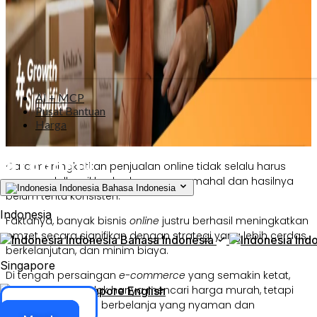
AI + MCP
Pusat Bantuan
Harga
Cara meningkatkan penjualan online tidak selalu harus
mengandalkan iklan berbayar yang mahal dan hasilnya
Indonesia
Bahasa Indonesia
belum tentu konsisten.
Indonesia
Faktanya, banyak bisnis
online
justru berhasil meningkatkan
omzet secara signifikan dengan strategi yang lebih cerdas,
Indonesia
Bahasa Indonesia
Ind
berkelanjutan, dan minim biaya.
Singapore
Di tengah persaingan
e-commerce
yang semakin ketat,
pelanggan kini tidak hanya mencari harga murah, tetapi
Singapore
English
juga pengalaman berbelanja yang nyaman dan
Akses ERP