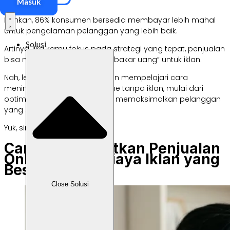
terpercaya.
Masuk
Bahkan, 86% konsumen bersedia membayar lebih mahal
untuk pengalaman pelanggan yang lebih baik.
Solusi
Artinya, jika kamu fokus pada strategi yang tepat, penjualan
bisa meningkat tanpa harus “bakar uang” untuk iklan.
Nah, lewat artikel ini, kamu akan mempelajari cara
meningkatkan penjualan online tanpa iklan, mulai dari
optimasi website, SEO, hingga memaksimalkan pelanggan
yang sudah ada.
Yuk, simak satu per satu!
Cara Meningkatkan Penjualan
Online Tanpa Biaya Iklan yang
Besar
Close Solusi