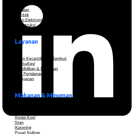
Grosir
Pakaian
Apotek
Toko Elektronik
Konstruksi
Layanan
Salon Kecantikan & Rambut
Konsultasi
Pendidikan & Pelatihan
Biro Perjalanan
Pelayanan
Makanan & Minuman
Restoran
Kedai Kopi
Stan
Katering
Pusat Kuliner