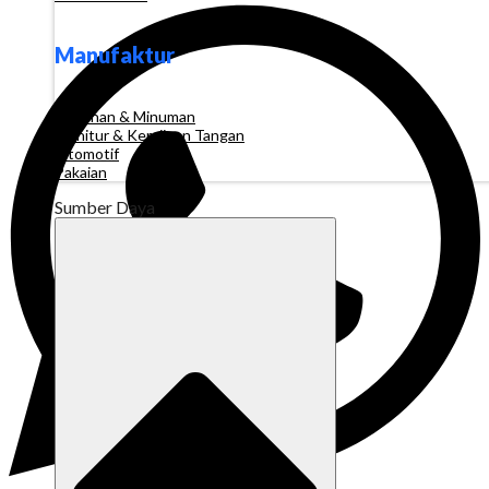
Manufaktur
Makanan & Minuman
Furnitur & Kerajinan Tangan
Otomotif
Pakaian
Sumber Daya