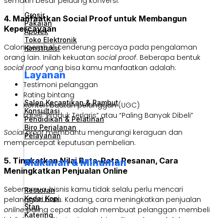
semakin besar peluang konversi.
Grosir
4. Manfaatkan Social Proof untuk Membangun
Pakaian
Kepercayaan
Apotek
Toko Elektronik
Calon pembeli cenderung percaya pada pengalaman
Konstruksi
orang lain. Inilah kekuatan
social proof
. Beberapa bentuk
social proof
yang bisa kamu manfaatkan adalah:
Layanan
Testimoni pelanggan
Rating bintang
Salon Kecantikan & Rambut
Konten buatan pelanggan (UGC)
Konsultasi
Label “Produk Terlaris” atau “Paling Banyak Dibeli”
Pendidikan & Pelatihan
Biro Perjalanan
Social proof
membantu mengurangi keraguan dan
Pelayanan
mempercepat keputusan pembelian.
5. Tingkatkan Nilai Rata-Rata Pesanan, Cara
Makanan & Minuman
Meningkatkan Penjualan Online
Sebenarnya, bisnis kamu tidak selalu perlu mencari
Restoran
Kedai Kopi
pelanggan baru. Kadang, cara meningkatkan penjualan
Stan
online
paling cepat adalah membuat pelanggan membeli
Katering