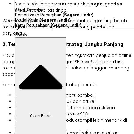
Desain bersih dan visual menarik dengan gambar
Akun Operasi
produk berkualitas tinggi
Pembiayaan Penagihan
(Segera Hadir)
Modal Kerja
(Segera Hadir)
Website
yang nyaman akan membuat pengunjung betah,
Kartu Perusahaan
(Segera Hadir)
meningkatkan konversi, dan mendorong pembelian
berulang.
Bisnis
2. Terapkan SEO sebagai Strategi Jangka Panjang
SEO adalah salah satu cara meningkatkan penjualan online
paling efektif tanpa iklan. Dengan SEO,
website
kamu bisa
muncul di hasil pencarian saat calon pelanggan memang
sedang butuh produk kamu.
Kamu bisa lebih fokus pada strategi berikut:
Riset kata kunci sesuai intent pembeli
Optimasi halaman produk dan artikel
Konten berkualitas yang informatif dan relevan
Kecepatan website dan teknis SEO
Close Bisnis
Schema markup
agar produk tampil lebih menarik di
Google
Backlink
berkualitas untuk meningkatkan otoritas