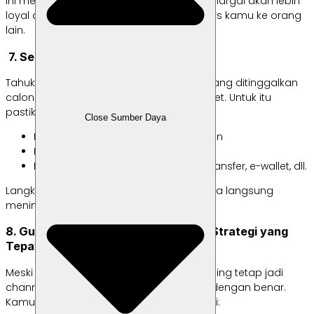
Ini membuat pelanggan yang merasa dihargai akan lebih
loyal dan sering merekomendasikan bisnis kamu ke orang
lain.
7. Sederhanakan Proses Checkout
Tahukah kamu kalau banyak keranjang yang ditinggalkan
calon pembeli karena
checkout
terlalu ribet. Untuk itu
pastikan:
Close Sumber Daya
Langkah
checkout
sesingkat mungkin
Informasi ongkir jelas di awal
Banyak opsi pembayaran, seperti transfer, e-wallet, dll.
Langkah checkout yang sederhana ini bisa langsung
meningkatkan konversi penjualan.
8. Gunakan Email Marketing dengan Strategi yang
Tepat
Meski terkesan “kuno”, tetapi email marketing tetap jadi
channel dengan ROI tinggi jika dilakukan dengan benar.
Kamu bisa melakukan segmentasi seperti: