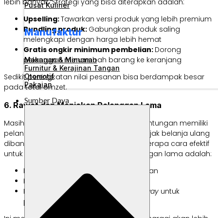
lebih banyak. Strategi yang bisa diterapkan adalah:
Pusat Kuliner
Upselling:
Tawarkan versi produk yang lebih premium
Bundling produk:
Gabungkan produk saling
Manufaktur
melengkapi dengan harga lebih hemat
Gratis ongkir minimum pembelian:
Dorong
pelanggan menambah barang ke keranjang
Makanan & Minuman
Furnitur & Kerajinan Tangan
Sedikit peningkatan nilai pesanan bisa berdampak besar
Otomotif
Pakaian
pada total omzet.
Sumber Daya
6. Rawat dan Manjakan Pelanggan Lama
Masih berkaitan dengan poin di atas, keuntungan memiliki
pelanggan lama adalah lebih mudah diajak belanja ulang
dibanding mencari pelanggan baru. Beberapa cara efektif
untuk merawat dan memanjakan pelanggan lama adalah:
Memberikan kupon setelah pembelian
Membuat program loyalitas
Mengadakan kompetisi atau
giveaway
untuk
pelanggan setia