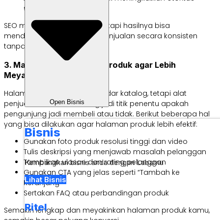
website
SEO memang butuh waktu, tetapi hasilnya bisa
mendatangkan
traffic
dan penjualan secara konsisten
tanpa biaya iklan.
3. Maksimalkan Halaman Produk agar Lebih
Meyakinkan
Halaman produk bukan sekadar katalog, tetapi alat
Open Bisnis
penjualan utama. Ini sering jadi titik penentu apakah
pengunjung jadi membeli atau tidak. Berikut beberapa hal
yang bisa dilakukan agar halaman produk lebih efektif:
Bisnis
Gunakan foto produk resolusi tinggi dan video
Tulis deskripsi yang menjawab masalah pelanggan
Tampilkan ulasan dan rating pelanggan
Kembangkan bisnis anda dengan Labamu
Gunakan CTA yang jelas seperti “Tambah ke
Lihat Bisnis
Keranjang”
Sertakan FAQ atau perbandingan produk
Ritel
Semakin lengkap dan meyakinkan halaman produk kamu,