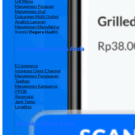
QR Menu
Manajemen Pesanan
Manajemen Staf
Dukungan Multi Outlet
Analisis Laporan
Manajemen Manufaktur
Komisi
(Segera Hadir)
Kembangkan Bisnis Anda
ECommerce
Integrasi Omni-Channel
Manajemen Penawaran
Tagihan
Manajemen Kampanye
PPOB
Reservasi
Janji Temu
Loyalitas
Amankan Bisnis Anda