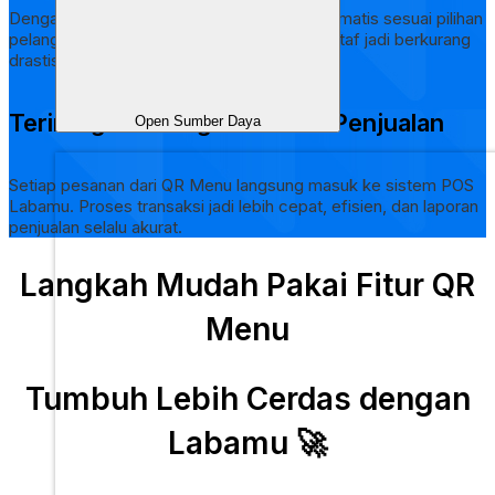
Dengan sistem digital, pesanan tercatat otomatis sesuai pilihan
pelanggan. Risiko salah input pesanan dari staf jadi berkurang
drastis.
Terintegrasi dengan Sistem Penjualan
Open Sumber Daya
Setiap pesanan dari
QR
Menu langsung masuk ke sistem POS
Labamu. Proses transaksi jadi lebih cepat, efisien, dan laporan
penjualan selalu akurat.
Langkah Mudah Pakai Fitur QR
Menu
Tumbuh Lebih Cerdas dengan
Labamu 🚀