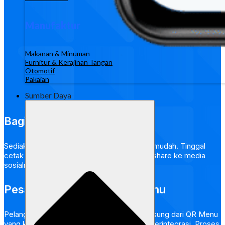
Manufaktur
Makanan & Minuman
Furnitur & Kerajinan Tangan
Otomotif
Pakaian
Sumber Daya
Bagikan QR Menu
Sediakan
QR
Menu bagi pelanggan dengan mudah. Tinggal
cetak
QR
Menu ini di tempat usahamu atau share ke media
sosialmu.​
Pesan Langsung dari QR Menu
Pelangganmu sekarang bisa memesan langsung dari
QR
Menu
yang kamu sediakan atau melalui microsite terintegrasi. Proses