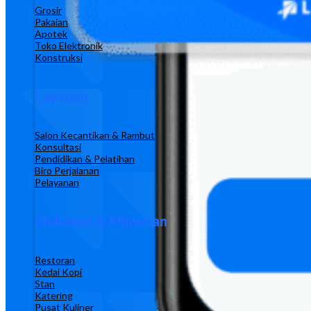
Grosir
Pakaian
Apotek
Toko Elektronik
Konstruksi
Layanan
Salon Kecantikan & Rambut
Konsultasi
Pendidikan & Pelatihan
Biro Perjalanan
Pelayanan
Makanan & Minuman
Restoran
Kedai Kopi
Stan
Katering
Pusat Kuliner