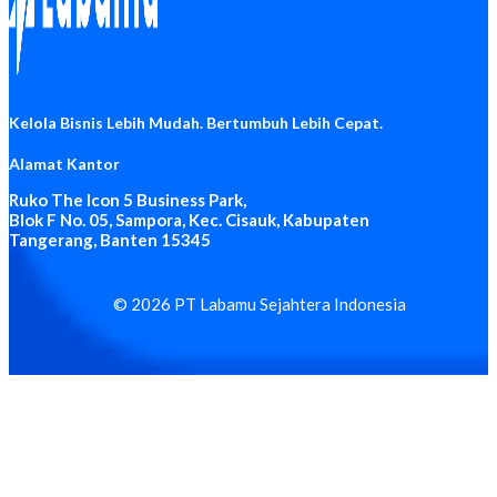
Kelola Bisnis Lebih Mudah. Bertumbuh Lebih Cepat.
Alamat Kantor
Ruko The Icon 5 Business Park,
Blok F No. 05, Sampora, Kec. Cisauk, Kabupaten
Tangerang, Banten 15345
© 2026 PT Labamu Sejahtera Indonesia