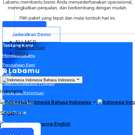
Labamu membantu bisnis Anda menyederhanakan operasional,
meningkatkan penjualan, dan berkembang dengan mudah.
Pilih paket yang tepat dan mulai tumbuh hari ini.
Mulai Sekarang
Jadwalkan Demo
AI + MCP
Tentang Kami
Pusat Bantuan
Harga
Mengapa Labamu
Perusahaan Kami
Karir
Indonesia
Bahasa Indonesia
Talent Accelerator Program
Indonesia
Syarat dan Ketentuan
Indonesia
Bahasa Indonesia
Ind
Kebijakan Privasi
Kemitraan
Singapore
Franchise
Singapore
English
Akses ERP
Bantuan