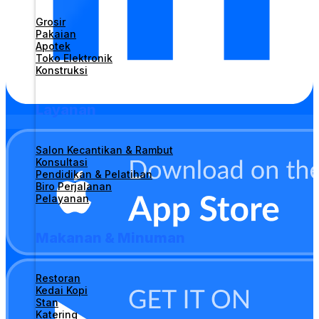
Grosir
Pakaian
Apotek
Toko Elektronik
Konstruksi
Layanan
Salon Kecantikan & Rambut
Konsultasi
Pendidikan & Pelatihan
Biro Perjalanan
Pelayanan
Makanan & Minuman
Restoran
Kedai Kopi
Stan
Katering