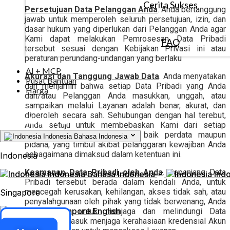
Cerita Sukses
Persetujuan Data Pelanggan Anda
. Anda bertanggung
jawab untuk memperoleh seluruh persetujuan, izin, dan
dasar hukum yang diperlukan dari Pelanggan Anda agar
Kami dapat melakukan Pemrosesan Data Pribadi
FAQ
tersebut sesuai dengan Kebijakan Privasi ini atau
peraturan perundang-undangan yang berlaku
AI + MCP
Akurasi dan Tanggung Jawab Data
. Anda menyatakan
Pusat Bantuan
dan menjamin bahwa setiap Data Pribadi yang Anda
Harga
dan/atau Pelanggan Anda masukkan, unggah, atau
sampaikan melalui Layanan adalah benar, akurat, dan
diperoleh secara sah. Sehubungan dengan hal terebut,
Anda setuju untuk membebaskan Kami dari setiap
tuntutan, klaim, atau gugatan, baik perdata maupun
Indonesia
Bahasa Indonesia
pidana, yang timbul akibat pelanggaran kewajiban Anda
sebagaimana dimaksud dalam ketentuan ini.
Indonesia
Keamanan Data Pribadi oleh Anda
. Sepanjang Data
Indonesia
Bahasa Indonesia
Ind
Pribadi tersebut berada dalam kendali Anda, untuk
mencegah kerusakan, kehilangan, akses tidak sah, atau
Singapore
penyalahgunaan oleh pihak yang tidak berwenang, Anda
Singapore
English
berkewajiban untuk menjaga dan melindungi Data
Pribadi, termasuk menjaga kerahasiaan kredensial Akun
Akses ERP