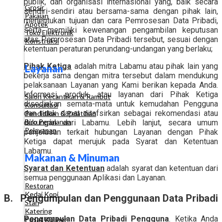
publik, dan organisasi internasional yang, baik secara
Grosir
sendiri-sendiri atau bersama-sama dengan pihak lain,
Pakaian
menentukan tujuan dan cara Pemrosesan Data Pribadi,
Apotek
serta memiliki kewenangan pengambilan keputusan
Toko Elektronik
atas Pemrosesan Data Pribadi tersebut, sesuai dengan
Konstruksi
ketentuan peraturan perundang-undangan yang berlaku;
Pihak Ketiga
adalah mitra Labamu atau pihak lain yang
Layanan
bekerja sama dengan mitra tersebut dalam mendukung
pelaksanaan Layanan yang Kami berikan kepada Anda.
Informasi, produk, atau layanan dari Pihak Ketiga
Salon Kecantikan & Rambut
disediakan semata-mata untuk kemudahan Pengguna
Konsultasi
dan tidak dapat ditafsirkan sebagai rekomendasi atau
Pendidikan & Pelatihan
Biro Perjalanan
dukungan dari Labamu. Lebih lanjut, secara umum
Pelayanan
penjelasan terkait hubungan Layanan dengan Pihak
Ketiga dapat merujuk pada Syarat dan Ketentuan
Labamu.
Makanan & Minuman
Syarat dan Ketentuan
adalah syarat dan ketentuan dari
semua penggunaan Aplikasi dan Layanan.
Restoran
Kedai Kopi
B. Pengumpulan dan Penggunaan Data Pribadi
Stan
Katering
Pengumpulan Data Pribadi Pengguna
. Ketika Anda
Pusat Kuliner