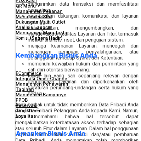
POS Kasir
mengirimkan data transaksi dan memfasilitasi
QR Menu
penagihan;
Manajemen Pesanan
memberikan dukungan, komunikasi, dan layanan
Manajemen Staf
pelanggan;
Dukungan Multi Outlet
Analisis Laporan
meningkatkan, mengembangkan, dan
Manajemen Manufaktur
mengevaluasi kualitas Layanan dan Fitur, termasuk
Komisi
(Segera Hadir)
melalui analisis, riset, dan pengujian sistem;
menjaga keamanan Layanan, mencegah dan
menangani penipuan, penyalahgunaan, atau
Kembangkan Bisnis Anda
pelanggaran terhadap Syarat dan Ketentuan;
memenuhi kewajiban hukum dan permintaan yang
sah dari otoritas berwenang;
ECommerce
tujuan lain yang sah sepanjang relevan dengan
Integrasi Omni-Channel
penggunaan Layanan dan diperkenankan oleh
Manajemen Penawaran
peraturan perundang-undangan serta hukum yang
Tagihan
berlaku.
Manajemen Kampanye
PPOB
Anda berhak untuk tidak memberikan Data Pribadi Anda
Reservasi
dan Data Pribadi Pelanggan Anda kepada Kami. Namun,
Janji Temu
Loyalitas
Anda memahami bahwa hal tersebut dapat
mengakibatkan keterbatasan akses terhadap sebagian
atau seluruh Fitur dalam Layanan. Dalam hal penggunaan
Amankan Bisnis Anda
Layanan memerlukan verifikasi dan/atau pembaruan
Data Pribadi, Anda menyatakan telah memberikan