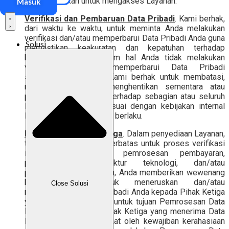
yang digunakan untuk mengakses Layanan.
Masuk
Verifikasi dan Pembaruan Data Pribadi
. Kami berhak,
dari waktu ke waktu, untuk meminta Anda melakukan
verifikasi dan/atau memperbarui Data Pribadi Anda guna
Solusi
memastikan keakuratan dan kepatuhan terhadap
ketentuan berlaku. Dalam hal Anda tidak melakukan
verifikasi dan/atau memperbarui Data Pribadi
sebagaimana diminta, Kami berhak untuk membatasi,
menangguhkan, atau menghentikan sementara atau
permanen akses Anda terhadap sebagian atau seluruh
Fitur pada Layanan, sesuai dengan kebijakan internal
Kami dan ketentuan yang berlaku.
Keterlibatan Pihak Ketiga
. Dalam penyediaan Layanan,
termasuk namun tidak terbatas untuk proses verifikasi
identitas atau KYC, pemrosesan pembayaran,
pengelolaan infrastruktur teknologi, dan/atau
penyediaan Fitur tertentu, Anda memberikan wewenang
kepada Kami untuk meneruskan dan/atau
Close Solusi
mengungkapkan Data Pribadi Anda kepada Pihak Ketiga
yang ditunjuk oleh Kami untuk tujuan Pemrosesan Data
Pribadi Anda. Setiap Pihak Ketiga yang menerima Data
Pribadi Anda wajib terikat oleh kewajiban kerahasiaan