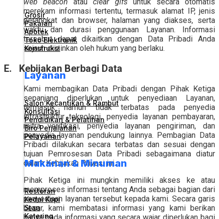
web beacon
atau
clear gifs
untuk secara otomatis
merekam informasi tertentu, termasuk alamat IP, jenis
Grosir
perangkat dan browser, halaman yang diakses, serta
Pakaian
waktu dan durasi penggunaan Layanan. Informasi
Apotek
tersebut dapat dikaitkan dengan Data Pribadi Anda
Toko Elektronik
sejauh diizinkan oleh hukum yang berlaku.
Konstruksi
E. Kebijakan Berbagi Data
Layanan
Kami membagikan Data Pribadi dengan Pihak Ketiga
sepanjang diperlukan untuk penyediaan Layanan,
Salon Kecantikan & Rambut
termasuk namun tidak terbatas pada penyedia
Konsultasi
infrastruktur teknologi, penyedia layanan pembayaran,
Pendidikan & Pelatihan
mitra verifikasi, penyedia layanan pengiriman, dan
Biro Perjalanan
penyedia layanan pendukung lainnya. Pembagian Data
Pelayanan
Pribadi dilakukan secara terbatas dan sesuai dengan
tujuan Pemrosesan Data Pribadi sebagaimana diatur
Makanan & Minuman
dalam Kebijakan Privasi ini.
Pihak Ketiga ini mungkin memiliki akses ke atau
memproses informasi tentang Anda sebagai bagian dari
Restoran
penyediaan layanan tersebut kepada kami. Secara garis
Kedai Kopi
Stan
besar, kami membatasi informasi yang kami berikan
Katering
hanya pada informasi yang secara wajar diperlukan bagi