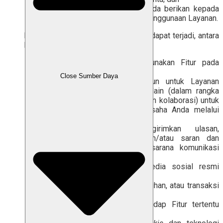
Data lain yang secara sah Anda berikan kepada
Labamu sehubungan dengan penggunaan Layanan.
Pengumpulan Data Pribadi tersebut dapat terjadi, antara
lain, ketika Anda:
mengakses dan/atau menggunakan Fitur pada
Layanan;
Close Sumber Daya
mendaftar dan membuat akun untuk Layanan
dan/atau layanan pendukung lain (dalam rangka
membangun koneksi, relasi, dan kolaborasi) untuk
mendukung pengembangan usaha Anda melalui
penggunaan Layanan;
menanggapi survei, mengirimkan ulasan,
pertanyaan, pesan, kritik dan/atau saran dan
menghubungi Kami melalui sarana komunikasi
yang disediakan oleh Kami;
berinteraksi dengan akun media sosial resmi
Kami;
melakukan pembayaran, penagihan, atau transaksi
terkait Layanan;
memberikan izin akses terhadap Fitur tertentu
pada perangkat Anda; atau