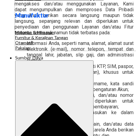
mengakses dan/atau menggunakan Layanan, Kami
dapat mengumpulkan dan memproses Data Pribadi
Manufaktur
yang Anda berikan secara langsung maupun tidak
langsung, sepanjang relevan dan diperlukan untuk
penyediaan dan penggunaan Layanan dan/atau Fitur
tertentu, termasuk namun tidak terbatas pada:
Makanan & Minuman
Furnitur & Kerajinan Tangan
Otomotif
Informasi Anda, seperti nama, alamat, alamat surat
Pakaian
elektronik (e-mail), nomor telepon, tempat dan
tanggal lahir, jabatan, slip gaji, dan administrasi
Sumber Daya
lainnya.
Informasi kartu identitas, seperti KTP, SIM, paspor,
NPWP, KITAS (apabila relevan), khusus untuk
keperluakn verifikasi dan KYC;
Informasi Akun, termasuk username, kata sandi
(dalam bentuk terenkripsi), dan pengaturan Akun;
Informasi keuangan, transaksi, dan/atau nomor
rekening Bank, sepanjang diperlukan untuk
memfasilitasi pengiriman data pembayaran;
Data Bisnis yang Anda masukan ke dalam
Layanan;
Foto diri, video, data visual lain, dan/atau data
biometrik sepanjang secara sukarela Anda berikan
atau diwajibkan untuk Fitur tertentu; dan