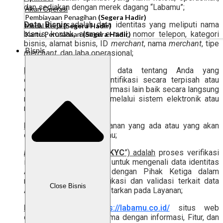
dan sediakan dengan merek dagang “Labamu”;
Akun Operasi
Pembiayaan Penagihan
(Segera Hadir)
Data Bisnis
adalah data identitas yang meliputi nama
Modal Kerja
(Segera Hadir)
bisnis, kontak, alamat e-mail, nomor telepon, kategori
Kartu Perusahaan
(Segera Hadir)
bisnis, alamat bisnis, ID
merchant
, nama
merchant
, tipe
Bisnis
merchant
, dan laba operasional;
Data Pribadi
adalah data tentang Anda yang
diidentifikasi atau diidentifikasi secara terpisah atau
digabungkan dengan informasi lain baik secara langsung
maupun tidak langsung melalui sistem elektronik atau
non-elektronik;
Fitur
adalah produk layanan yang ada atau yang akan
datang di Layanan Labamu;
Know Your Customer
(“
KYC
”) adalah
proses verifikasi
identitas yang dilakukan untuk mengenali data identitas
Anda yang terhubung dengan Pihak Ketiga dalam
melakukan proses verifikasi dan validasi terkait data
Close Bisnis
Akun yang telah Anda daftarkan pada Layanan;
Layanan
adalah
https://labamu.co.id/
situs web
dan/atau Aplikasi, bersama dengan informasi, Fitur, dan