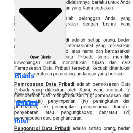
layanan yang terkandung didalamnya, berlaku untuk Anda
sebagai pengguna Layanan yang Kami sediakan;
Pelanggan Anda
adalah pelanggan Anda yang
berbelanja dan berinteraksi dengan bisnis yang
didukung Labamu;
Pemroses Data Pribadi
adalah setiap orang, badan
publik, atau organisasi internasional yang melakukan
Pemrosesan Data Pribadi atas nama dan berdasarkan
instruksi Pengontrol Data Pribadi, tanpa memiliki
Open Bisnis
kewenangan untuk menentukan tujuan dan cara
Pemrosesan Data Pribadi tersebut, kecuali ditentukan
lain oleh peraturan perundang-undangan yang berlaku.
Bisnis
Pemrosesan Data Pribadi
adalah pemrosesan Data
Pribadi yang dilakukan oleh Kami, yang meliputi (i)
Kembangkan bisnis anda dengan Labamu
memperoleh dan mengumpulkan; (ii) pemrosesan dan
analisis; (iii) penyimpanan; (iv) peningkatan dan
Lihat Bisnis
pembaruan; (v) penampilan, pengumuman, transfer,
penyebaran atau pengungkapan; dan/atau (vi)
penghapusan atau penghancuran;
Ritel
Pengontrol Data Pribadi
adalah setiap orang, badan