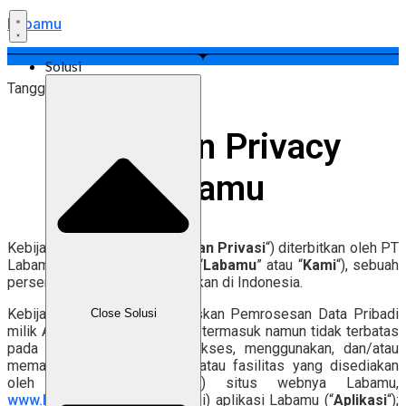
Labamu
Solusi
Tanggal Berlaku: 27 Juli 2026
Kebijakan Privacy
Labamu
Kebijakan Privasi ini (“
Kebijakan Privasi
“) diterbitkan oleh PT
Labamu Sejahtera Indonesia (“
Labamu
” atau “
Kami
“), sebuah
perseroan terbatas yang didirikan di Indonesia.
Kebijakan Privasi ini menjelaskan Pemrosesan Data Pribadi
Close Solusi
milik Anda sebagai pengguna, termasuk namun tidak terbatas
pada saat mendaftar, mengakses, menggunakan, dan/atau
memanfaatkan layanan, fitur, atau fasilitas yang disediakan
oleh Labamu melalui: (i) situs webnya Labamu,
www.labamu.co.id
(“
Situs
”); (ii) aplikasi Labamu (“
Aplikasi
“);