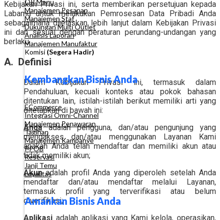
QR Menu
Kebijakan Privasi ini, serta memberikan persetujuan kepada
Manajemen Pesanan
Labamu untuk melakukan Pemrosesan Data Pribadi Anda
Manajemen Staf
sebagaimana dijelaskan lebih lanjut dalam Kebijakan Privasi
Dukungan Multi Outlet
ini dan sesuai dengan peraturan perundang-undangan yang
Analisis Laporan
berlaku.
Manajemen Manufaktur
Komisi
(Segera Hadir)
A. Definisi
Kembangkan Bisnis Anda
Dalam Kebijakan Privasi ini, termasuk dalam
Pendahuluan, kecuali konteks atau pokok bahasan
ditentukan lain, istilah-istilah berikut memiliki arti yang
ECommerce
ditetapkan di bawah ini:
Integrasi Omni-Channel
Manajemen Penawaran
Anda
adalah pengguna, dan/atau pengunjung yang
Tagihan
mengakses dan/atau menggunakan Layanan Kami
Manajemen Kampanye
apakah Anda telah mendaftar dan memiliki akun atau
PPOB
tidak memiliki akun;
Reservasi
Janji Temu
Akun
adalah profil Anda yang diperoleh setelah Anda
Loyalitas
mendaftar dan/atau mendaftar melalui Layanan,
termasuk profil yang terverifikasi atau belum
Amankan Bisnis Anda
diverifikasi;
Aplikasi
adalah aplikasi yang Kami kelola, operasikan,