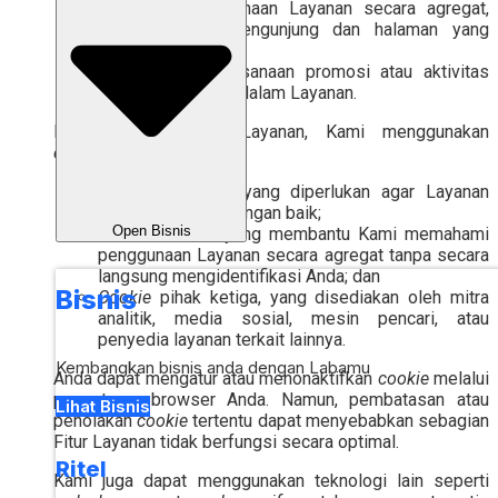
mengukur penggunaan Layanan secara agregat,
seperti jumlah pengunjung dan halaman yang
diakses; dan
mendukung pelaksanaan promosi atau aktivitas
lain yang tersedia dalam Layanan.
Dalam menyediakan Layanan, Kami menggunakan
cookie
sebagai berikut:
Cookie
esensial, yang diperlukan agar Layanan
dapat berfungsi dengan baik;
Open Bisnis
Cookie
analitik, yang membantu Kami memahami
penggunaan Layanan secara agregat tanpa secara
langsung mengidentifikasi Anda; dan
Bisnis
Cookie
pihak ketiga, yang disediakan oleh mitra
analitik, media sosial, mesin pencari, atau
penyedia layanan terkait lainnya.
Kembangkan bisnis anda dengan Labamu
Anda dapat mengatur atau menonaktifkan
cookie
melalui
pengaturan browser Anda. Namun, pembatasan atau
Lihat Bisnis
penolakan
cookie
tertentu dapat menyebabkan sebagian
Fitur Layanan tidak berfungsi secara optimal.
Ritel
Kami juga dapat menggunakan teknologi lain seperti