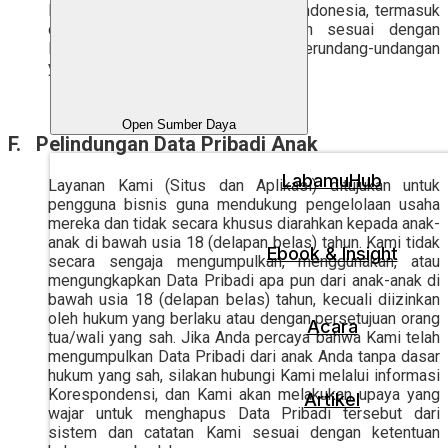
Indonesia dan/atau di luar wilayah Indonesia, termasuk
di Singapura, sepanjang dilakukan sesuai dengan
Kebijakan Privasi ini dan peraturan perundang-undangan
yang berlaku.
Open Sumber Daya
F.
Pelindungan Data Pribadi Anak
LabamuHub
Layanan Kami (Situs dan Aplikasi) ditujukan untuk
pengguna bisnis guna mendukung pengelolaan usaha
mereka dan tidak secara khusus diarahkan kepada anak-
anak di bawah usia 18 (delapan belas) tahun. Kami tidak
Ebook & Insight
secara sengaja mengumpulkan, menggunakan, atau
mengungkapkan Data Pribadi apa pun dari anak-anak di
bawah usia 18 (delapan belas) tahun, kecuali diizinkan
oleh hukum yang berlaku atau dengan persetujuan orang
Acara
tua/wali yang sah. Jika Anda percaya bahwa Kami telah
mengumpulkan Data Pribadi dari anak Anda tanpa dasar
hukum yang sah, silakan hubungi Kami melalui informasi
Korespondensi, dan Kami akan melakukan upaya yang
Artikel
wajar untuk menghapus Data Pribadi tersebut dari
sistem dan catatan Kami sesuai dengan ketentuan