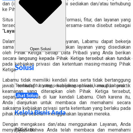
dan (iii) layanan lain yang Kami sediakan dan/atau terhubung
ke Pihak Ketiga.
Situs dan Aplikasi, beserta informasi, fitur, dan layanan yang
tersedia didalamnya, secara bersama-sama disebut sebagai
“
Layanan
”.
Dalam rangka penyediaan Layanan, Labamu dapat bekerja
sama dengan atau menggunakan layanan yang disediakan
Open Solusi
oleh Pihak Ketiga. Setiap Data Pribadi yang Anda berikan
secara langsung kepada Pihak Ketiga tersebut akan tunduk
pada kebijakan privasi dan ketentuan masing-masing Pihak
Solusi
Ketiga.
Labamu tidak memiliki kendali atas serta tidak bertanggung
Temukan fitur yang sesuai dengan bisnis kamu di Labamu
jawab terhadap konten, kebijakan privasi, maupun praktik
keamanan yang diterapkan oleh Pihak Ketiga tersebut,
Lihat Solusi
sepanjang berada di luar kendali Labamu. Oleh karena itu,
Anda dianjurkan untuk membaca dan memahami secara
saksama kebijakan privasi serta ketentuan yang berlaku pada
Kelola Bisnis Anda
pihak ketiga sebelum menggunakan layanan mereka.
Dengan mengakses dan/atau menggunakan Layanan, Anda
POS Kasir
menyatakan bahwa Anda telah membaca dan memahami