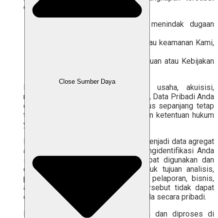
dianggap perlu untuk:
mencegah, menyelidiki, atau menindak dugaan
pelanggaran hukum;
melindungi hak, kepentingan, atau keamanan Kami,
Pengguna lain, atau publik;
menegakkan Syarat dan Ketentuan atau Kebijakan
Privasi ini.
Close Sumber Daya
Dalam hal terjadi penggabungan usaha, akuisisi,
restrukturisasi, atau transaksi serupa, Data Pribadi Anda
dapat dialihkan kepada pihak penerus sepanjang tetap
tunduk pada Kebijakan Privasi ini dan ketentuan hukum
yang berlaku.
Kami dapat mengolah Data Pribadi menjadi data agregat
atau data yang tidak lagi dapat mengidentifikasi Anda
secara langsung. Data tersebut dapat digunakan dan
dibagikan kepada Pihak Ketiga untuk tujuan analisis,
penelitian, pengembangan Layanan, pelaporan, bisnis,
atau pemasaran, sepanjang data tersebut tidak dapat
digunakan untuk mengidentifikasi Anda secara pribadi.
Data Pribadi Anda dapat disimpan dan diproses di