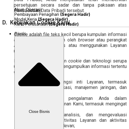
persetujuan secara sadar dan tanpa paksaan atas
Akun Operasi
Pemrosesan Data Pribadi tersebut.
Pembiayaan Penagihan
(Segera Hadir)
Modal Kerja
(Segera Hadir)
D. Kebijakan Cookie Kami
Kartu Perusahaan
(Segera Hadir)
Bisnis
Cookie
adalah file teks kecil berupa kumpulan informasi
atau data yang disimpan oleh
browser
atau perangkat
Anda ketika mengakses atau menggunakan Layanan
melalui jaringan internet.
Kami dapat menggunakan
cookie
dan teknologi serupa
untuk secara otomatis mengumpulkan informasi tertentu
guna tujuan berikut:
memungkinkan fungsi inti Layanan, termasuk
keamanan, autentikasi, manajemen jaringan, dan
aksesibilitas;
mempersonalisasi pengalaman Anda dalam
menggunakan Layanan Kami, termasuk mengingat
preferensi tertentu;
Close Bisnis
memantau, menganalisis, dan mengevaluasi
kinerja serta efektivitas Layanan dan aktivitas
pemasaran yang relevan;