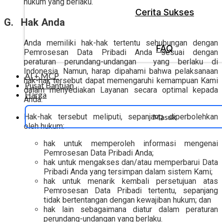
hukum yang berlaku.
Cerita Sukses
G. Hak Anda
Anda memiliki hak-hak tertentu sehubungan dengan
FAQ
Pemrosesan Data Pribadi Anda sesuai dengan
peraturan perundang-undangan yang berlaku di
Indonesia. Namun, harap dipahami bahwa pelaksanaan
AI + MCP
hak-hak tersebut dapat memengaruhi kemampuan Kami
Pusat Bantuan
dalam menyediakan Layanan secara optimal kepada
Harga
Anda.
Hak-hak tersebut meliputi, sepanjang diperbolehkan
Masuk
oleh hukum:
hak untuk memperoleh informasi mengenai
Pemrosesan Data Pribadi Anda;
hak untuk mengakses dan/atau memperbarui Data
Pribadi Anda yang tersimpan dalam sistem Kami;
hak untuk menarik kembali persetujuan atas
Pemrosesan Data Pribadi tertentu, sepanjang
tidak bertentangan dengan kewajiban hukum; dan
hak lain sebagaimana diatur dalam peraturan
perundang-undangan yang berlaku.