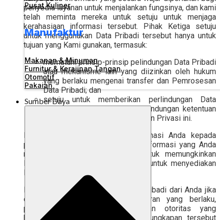
Pusat Kuliner
penyedia layanan untuk menjalankan fungsinya, dan kami
telah meminta mereka untuk setuju untuk menjaga
kerahasiaan informasi tersebut. Pihak Ketiga setuju
Manufaktur
untuk menggunakan Data Pribadi tersebut hanya untuk
tujuan yang Kami gunakan, termasuk:
Makanan & Minuman
mematuhi prinsip-prinsip pelindungan Data Pribadi
Furnitur & Kerajinan Tangan
atau mekanisme lain yang diizinkan oleh hukum
Otomotif
yang berlaku mengenai transfer dan Pemrosesan
Pakaian
Data Pribadi; dan
setuju untuk memberikan perlindungan Data
Sumber Daya
Pribadi yang wajar dalam perlindungan ketentuan
yang ditetapkan dalam Kebijakan Privasi ini.
Kami dapat mengungkapkan informasi Anda kepada
perusahaan Anda, sesuai dengan informasi yang Anda
masukkan selama pendaftaran, untuk memungkinkan
Kami memverifikasi identitas Anda untuk menyediakan
Layanan kepada Anda.
Kami dapat mengungkapkan Data Pribadi dari Anda jika
diwajibkan oleh hukum & peraturan yang berlaku,
perintah pengadilan / permintaan otoritas yang
berwenang, dan/atau apabila pengungkapan tersebut