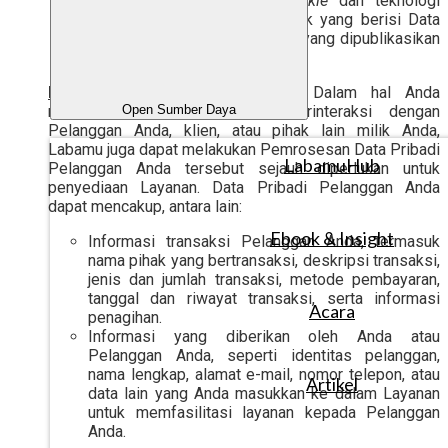
mengizinkan penggunaan
cookie
dan teknologi
terkait seperti informasi publik yang berisi Data
Pribadi dan/atau berita online yang dipublikasikan
di media sosial.
Data Pribadi Pelanggan Anda
. Dalam hal Anda
menggunakan Layanan untuk berinteraksi dengan
Open Sumber Daya
Pelanggan Anda, klien, atau pihak lain milik Anda,
Labamu juga dapat melakukan Pemrosesan Data Pribadi
LabamuHub
Pelanggan Anda tersebut sejauh diperlukan untuk
penyediaan Layanan. Data Pribadi Pelanggan Anda
dapat mencakup, antara lain:
Ebook & Insight
Informasi transaksi Pelanggan Anda, termasuk
nama pihak yang bertransaksi, deskripsi transaksi,
jenis dan jumlah transaksi, metode pembayaran,
tanggal dan riwayat transaksi, serta informasi
Acara
penagihan.
Informasi yang diberikan oleh Anda atau
Pelanggan Anda, seperti identitas pelanggan,
nama lengkap, alamat e-mail, nomor telepon, atau
Artikel
data lain yang Anda masukkan ke dalam Layanan
untuk memfasilitasi layanan kepada Pelanggan
Anda.