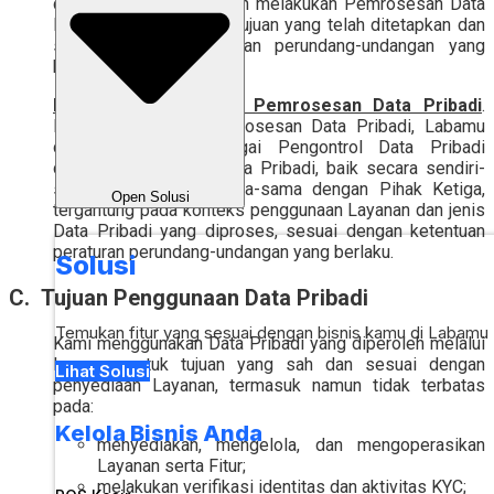
dan hanya diperkenankan melakukan Pemrosesan Data
Pribadi sesuai dengan tujuan yang telah ditetapkan dan
sesuai dengan peraturan perundang-undangan yang
berlaku.
Peran Labamu dalam Pemrosesan Data Pribadi
.
Dalam melakukan Pemrosesan Data Pribadi, Labamu
dapat bertindak sebagai Pengontrol Data Pribadi
dan/atau Pemroses Data Pribadi, baik secara sendiri-
sendiri maupun bersama-sama dengan Pihak Ketiga,
Open Solusi
tergantung pada konteks penggunaan Layanan dan jenis
Data Pribadi yang diproses, sesuai dengan ketentuan
peraturan perundang-undangan yang berlaku.
Solusi
C. Tujuan Penggunaan Data Pribadi
Temukan fitur yang sesuai dengan bisnis kamu di Labamu
Kami menggunakan Data Pribadi yang diperoleh melalui
Layanan untuk tujuan yang sah dan sesuai dengan
Lihat Solusi
penyediaan Layanan, termasuk namun tidak terbatas
pada:
Kelola Bisnis Anda
menyediakan, mengelola, dan mengoperasikan
Layanan serta Fitur;
melakukan verifikasi identitas dan aktivitas KYC;